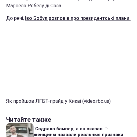
Марсело Ребелу ді Соза.
До речі,
Іво Бобул розповів про президентські плани.
Як пройшов ЛГБТ-прайд у Києві (video.rbc.ua)
Читайте также
"Содрала бампер, а он сказал...":
женщины назвали реальные признаки