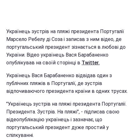
Українець зустрів на пляжі президента Португалії
Марсело Ребелу ді Соза і записав з ним відео, де
португальський президент зізнається в любові до
України. Відео українець Вася Барабаненко
опублікував на своїй сторінці в
Twitter.
Українець Вася Барабаненко відвідав один з
публічних пляжів в Португалії, де зустрів
відпочиваючого президента країни в одних трусах.
"Українець зустрів на пляжі президента Португалії.
Президента. Зустрів. На пляжі", - підписав свою
відеопублікацію українець і зазначає, що
португальський президент дуже простий у
спілкуванні.