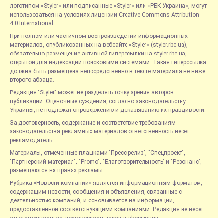
логотипом «Styler» или подписанные «Styler» или «РБК-Украина», могут
использоваться на условиях лицензии Creative Commons Attribution
4.0 International.
При полном или частичном воспроизведении информационных
материалов, опубликованных на вебсайте «Styler» (styler.rbc.ua),
обязательно размещение активной гиперссылки на styler.rbc.ua,
открытой для индексации поисковыми системами. Такая гиперссылка
должна быть размещена непосредственно в тексте материала не ниже
второго абзаца.
Редакция "Styler" может не разделять точку зрения авторов
публикаций. Оценочные суждения, согласно законодательству
Украины, не подлежат опровержению и доказыванию их правдивости.
За достоверность, содержание и соответствие требованиям
законодательства рекламных материалов ответственность несет
рекламодатель.
Материалы, отмеченные плашками "Пресс-релиз", "Спецпроект",
"Партнерский материал", "Promo", "Благотворительность" и "Резонанс",
размещаются на правах рекламы.
Рубрика «Новости компаний» является информационным форматом,
содержащим новости, сообщения и объявления, связанные с
деятельностью компаний, и основывается на информации,
предоставленной соответствующими компаниями. Редакция не несет
ответственности за достоверность такой информации.