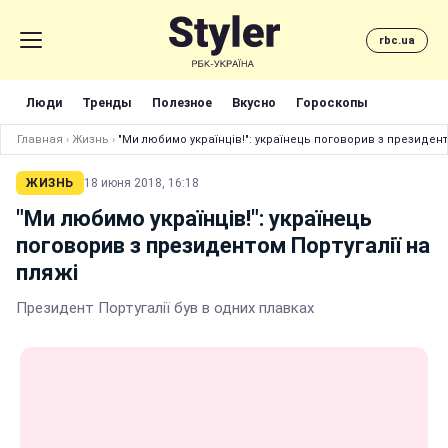
rbc.ua
Люди
Тренды
Полезное
Вкусно
Гороскопы
Главная
›
Жизнь
›
"Ми любимо українців!": українець поговорив з президент
ЖИЗНЬ
18 июня 2018, 16:18
"Ми любимо українців!": українець
поговорив з президентом Португалії на
пляжі
Президент Португалії був в одних плавках