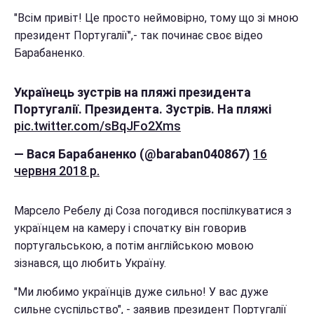
"Всім привіт! Це просто неймовірно, тому що зі мною
президент Португалії",- так починає своє відео
Барабаненко.
Українець зустрів на пляжі президента
Португалії. Президента. Зустрів. На пляжі
pic.twitter.com/sBqJFo2Xms
— Вася Барабаненко (@baraban040867)
16
червня 2018 р.
Марсело Ребелу ді Соза погодився поспілкуватися з
українцем на камеру і спочатку він говорив
португальською, а потім англійською мовою
зізнався, що любить Україну.
"Ми любимо українців дуже сильно! У вас дуже
сильне суспільство", - заявив президент Португалії