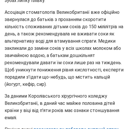
зубах липку плівку.
Асоціація стоматологів Великобританії вже офіційно
звернулася до батьків з проханням скоротити
кількість споживаних дітьми соків до 150 мілілітрів на
день, а також рекомендувала не вживати соки як
альтернативу воді для втамування спраги. Медики
закликали до заміни соків у всіх школах молоком або
звичайною водою, а батькам дошкільнят
рекомендували давати їм соки лише раз на тиждень.
Щоб уникнути пониження рівня кислотності, експерти
порадили з'їдати що-небудь, що містить кальцій
(йогурт, кефір, сир).
За даними Королівського хірургічного коледжу
Великобританії, в даний час майже половина дітей
країни у віці від п'яти років має ознаки стоншування
емалі.