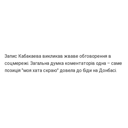
Запис Кабакаева викликав жваве обговорення в
соцмережі. Загальна думка коментаторів одна – саме
позиція "моя хата скраю" довела до біди на Донбасі.