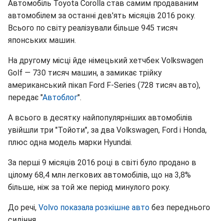
Автомобіль Toyota Corolla став самим продаваним
автомобілем за останні дев'ять місяців 2016 року.
Всього по світу реалізували більше 945 тисяч
японських машин.
На другому місці йде німецький хетчбек Volkswagen
Golf — 730 тисяч машин, а замикає трійку
американський пікап Ford F-Series (728 тисяч авто),
передає "
Автоблог
".
А всього в десятку найпопулярніших автомобілів
увійшли три "Тойоти", за два Volkswagen, Ford і Honda,
плюс одна модель марки Hyundai.
За перші 9 місяців 2016 році в світі було продано в
цілому 68,4 млн легкових автомобілів, що на 3,8%
більше, ніж за той же період минулого року.
До речі,
Volvo показала розкішне авто
без переднього
сидіння.