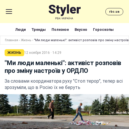
rbc.ua
Люди
Тренды
Полезное
Вкусно
Гороскопы
Главная
›
Жизнь
›
"Ми люди маленькі": активіст розповів про зміну настрої
ЖИЗНЬ
12 ноября 2016 · 14:29
"Ми люди маленькі": активіст розповів
про зміну настроїв у ОРДЛО
За словами координатора руху "Стоп терор", тепер всі
зрозуміли, що в Росію їх не беруть