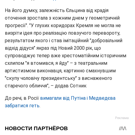
На його думку, залежність Єльцина від крадія
оточення зростала з кожним днем у геометричній
прогресії". "У глухих коридорах Кремля не могла не
визріти ідея про реалізацію повзучого перевороту,
результатом якого і став імітаційний "добровільний
відхід дідуся" якраз під Новий 2000 рік, що
супроводжує тепер вже хрестоматійним історичним
схлипом "я втомився, я йду" – з театральним
артистизмом виконавця, картинно смахнувшим
"скупу чоловічу президентську" з виснаженого
старечого обличчя", – додав Сотник
До речі, в Росії
вимагали від Путіна і Медведєва
забратися геть
.