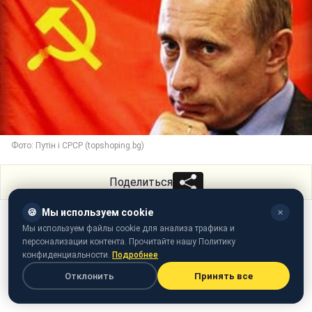
Фото: Путін і СРСР (topshoping.bg)
Поделиться
🍪
Мы используем cookie
✕
Мы используем файлы cookie для анализа трафика и
персонализации контента. Прочитайте нашу Политику
конфиденциальности.
Подробнее
Отклонить
Принять все