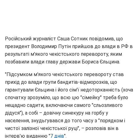
Російський журналіст Саша Сотник повідомив, що
президент Володимир Путін прийшов до влади в РФ в
результаті м'якого чекістського перевороту, яким
позбавили влади главу держави Бориса Єльцина.
"Підсумком м'якого чекістського перевороту став
прихід до влади групи бандитів-відморозків, що
гарантували Єльцина і його сім'ї недоторканність (хоча
спочатку зрозуміло, що всю цю "сімейку" треба було
нещадно садити, включаючи самого "сльозливого
дідуся"), а собі – довічну синекуру на горбу у
населення, знудьгувався до того часу з "порядком і
чистої залізної чекістської руці", – розповів він в
інтерв'ю виданню "
7 днів
".