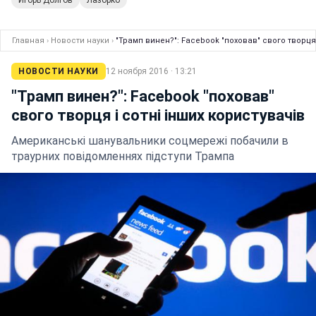
Игорь Долгов
Лазорко
Главная
›
Новости науки
›
"Трамп винен?": Facebook "поховав" свого творця 
НОВОСТИ НАУКИ
12 ноября 2016 · 13:21
"Трамп винен?": Facebook "поховав"
свого творця і сотні інших користувачів
Американські шанувальники соцмережі побачили в
траурних повідомленнях підступи Трампа