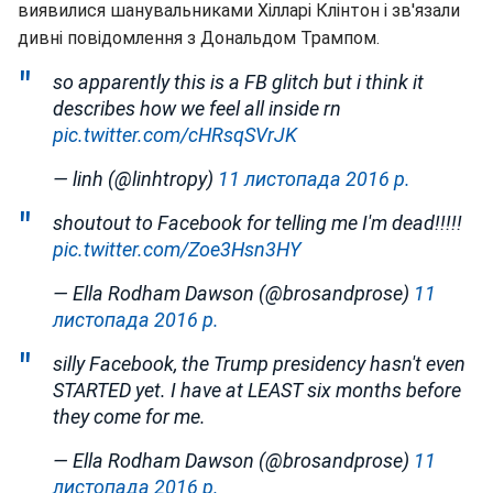
виявилися шанувальниками Хілларі Клінтон і зв'язали
дивні повідомлення з Дональдом Трампом.
so apparently this is a FB glitch but i think it
describes how we feel all inside rn
pic.twitter.com/cHRsqSVrJK
— linh (@linhtropy)
11 листопада 2016 р.
shoutout to Facebook for telling me I'm dead!!!!!
pic.twitter.com/Zoe3Hsn3HY
— Ella Rodham Dawson (@brosandprose)
11
листопада 2016 р.
silly Facebook, the Trump presidency hasn't even
STARTED yet. I have at LEAST six months before
they come for me.
— Ella Rodham Dawson (@brosandprose)
11
листопада 2016 р.