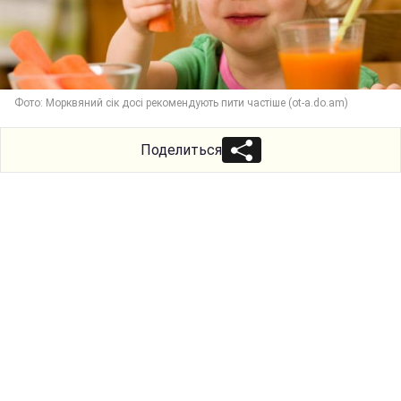
Фото: Морквяний сік досі рекомендують пити частіше (ot-a.do.am)
Поделиться