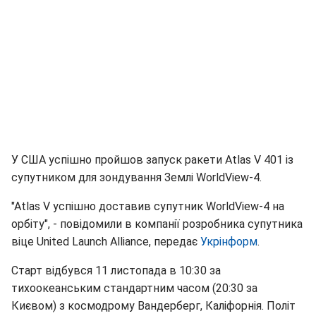
У США успішно пройшов запуск ракети Atlas V 401 із
супутником для зондування Землі WorldView-4.
"Atlas V успішно доставив супутник WorldView-4 на
орбіту", - повідомили в компанії розробника супутника
віце United Launch Alliance, передає
Укрінформ
.
Старт відбувся 11 листопада в 10:30 за
тихоокеанським стандартним часом (20:30 за
Києвом) з космодрому Вандерберг, Каліфорнія. Політ