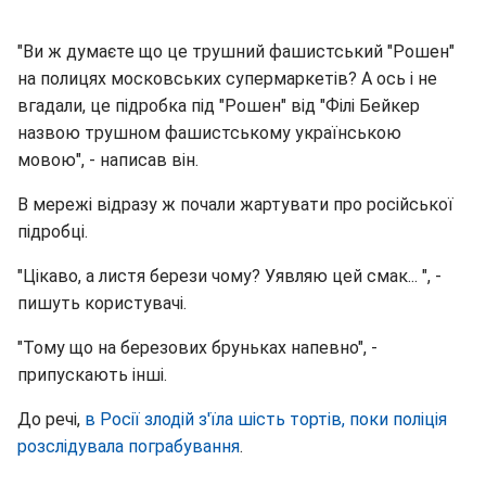
"Ви ж думаєте що це трушний фашистський "Рошен"
на полицях московських супермаркетів? А ось і не
вгадали, це підробка під "Рошен" від "Філі Бейкер
назвою трушном фашистському українською
мовою", - написав він.
В мережі відразу ж почали жартувати про російської
підробці.
"Цікаво, а листя берези чому? Уявляю цей смак... ", -
пишуть користувачі.
"Тому що на березових бруньках напевно", -
припускають інші.
До речі,
в Росії злодій з'їла шість тортів, поки поліція
розслідувала пограбування
.