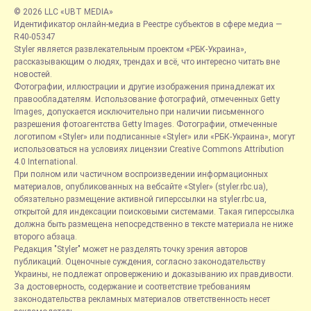
© 2026 LLC «UBT MEDIA»
Идентификатор онлайн-медиа в Реестре субъектов в сфере медиа —
R40-05347
Styler является развлекательным проектом «РБК-Украина»,
рассказывающим о людях, трендах и всё, что интересно читать вне
новостей.
Фотографии, иллюстрации и другие изображения принадлежат их
правообладателям. Использование фотографий, отмеченных Getty
Images, допускается исключительно при наличии письменного
разрешения фотоагентства Getty Images. Фотографии, отмеченные
логотипом «Styler» или подписанные «Styler» или «РБК-Украина», могут
использоваться на условиях лицензии Creative Commons Attribution
4.0 International.
При полном или частичном воспроизведении информационных
материалов, опубликованных на вебсайте «Styler» (styler.rbc.ua),
обязательно размещение активной гиперссылки на styler.rbc.ua,
открытой для индексации поисковыми системами. Такая гиперссылка
должна быть размещена непосредственно в тексте материала не ниже
второго абзаца.
Редакция "Styler" может не разделять точку зрения авторов
публикаций. Оценочные суждения, согласно законодательству
Украины, не подлежат опровержению и доказыванию их правдивости.
За достоверность, содержание и соответствие требованиям
законодательства рекламных материалов ответственность несет