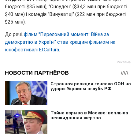
бюджеті $35 млн), "Сноуден" ($34,3 млн при бюджеті
$40 млн) і комедія "Винуватці" ($22 млн при бюджеті
$25 млн).
До речі,
фільм "Переломний момент: Війна за
демократію в Україні" став кращим фільмом на
кінофестивалі EtCultura
.