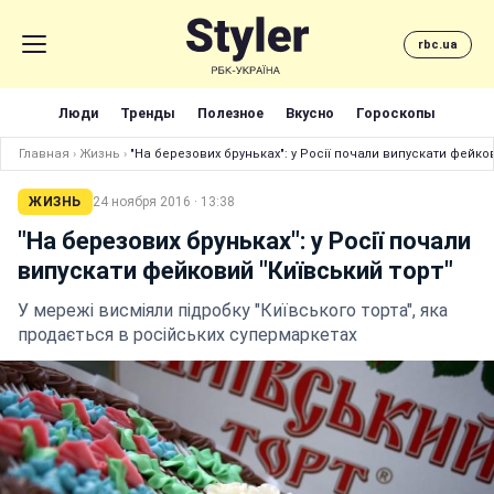
rbc.ua
Люди
Тренды
Полезное
Вкусно
Гороскопы
Главная
›
Жизнь
›
"На березових бруньках": у Росії почали випускати фейко
ЖИЗНЬ
24 ноября 2016 · 13:38
"На березових бруньках": у Росії почали
випускати фейковий "Київський торт"
У мережі висміяли підробку "Київського торта", яка
продається в російських супермаркетах