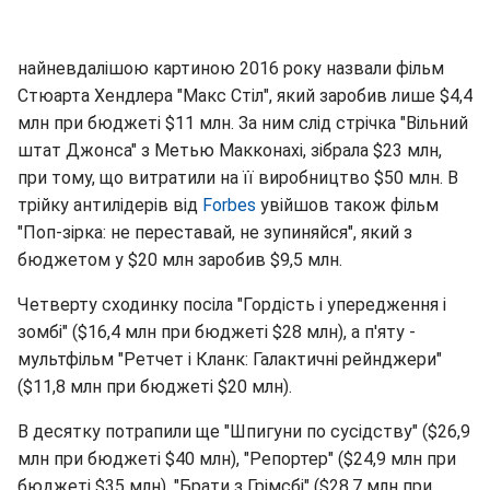
найневдалішою картиною 2016 року назвали фільм
Стюарта Хендлера "Макс Стіл", який заробив лише $4,4
млн при бюджеті $11 млн. За ним слід стрічка "Вільний
штат Джонса" з Метью Макконахі, зібрала $23 млн,
при тому, що витратили на її виробництво $50 млн. В
трійку антилідерів від
Forbes
увійшов також фільм
"Поп-зірка: не переставай, не зупиняйся", який з
бюджетом у $20 млн заробив $9,5 млн.
Четверту сходинку посіла "Гордість і упередження і
зомбі" ($16,4 млн при бюджеті $28 млн), а п'яту -
мультфільм "Ретчет і Кланк: Галактичні рейнджери"
($11,8 млн при бюджеті $20 млн).
В десятку потрапили ще "Шпигуни по сусідству" ($26,9
млн при бюджеті $40 млн), "Репортер" ($24,9 млн при
бюджеті $35 млн), "Брати з Грімсбі" ($28,7 млн при