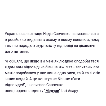
Українська льотчиця Надія Савченко написала листа
в російське видання в якому в якому пояснила, чому
так і не передала журналісту відповіді на цікавлячі
його питання.
"Я обіцяла, що якщо ви мені як людина сподобаєтеся,
я дам вам відповіді на більше ніж п'ять запитань, але
мені сподобалася у вас лише одна риса, та й та зі слів
інших людей. А це коштує не більше п'яти
відповідей", - написала Савченко
спецкорреспонденту "
Медузи
" Іллі Азару.