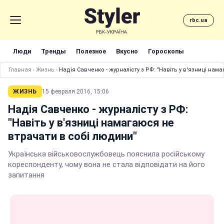
rbc.ua
Люди
Тренды
Полезное
Вкусно
Гороскопы
Главная
›
Жизнь
›
Надія Савченко - журналісту з РФ: "Навіть у в'язниці нам
ЖИЗНЬ
15 февраля 2016, 15:06
Надія Савченко - журналісту з РФ:
"Навіть у в'язниці намагаюся не
втрачати в собі людини"
Українська військовослужбовець пояснила російському
кореспонденту, чому вона не стала відповідати на його
запитання