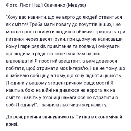
Фото: Лист Надії Савченко (Медуза)
"Хочу вас навчити, що не варто до людей ставиться
як сміття! Треба мати повагу до почуттів інших, і не
можна просто кинути людині в обличчя тридцять три
питання, через десяті руки, при цьому не написавши
йому і пари рядків привітання та подяки, і очікувати
що людина з радістю кинеться вам на них
відповідати! Я простий арештант, а вам довелося
побігати, щоб отримати моє інтерв'ю. І це не тому, що
я набиваю собі ціну, а тому, що хочу підняти цінність
Людини у вашому эгоцентричном свідомості! Я
навіть в бою на війні не дивлюся на ворога, як на
сміття і навіть у в'язниці намагаюся не втратити в
собі Людину!", - заявила льотчиця журналісту.
До речі,
росіяни звинувачують Путіна в економічній
кризі
.