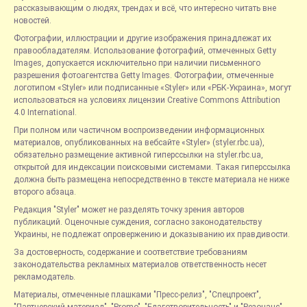
рассказывающим о людях, трендах и всё, что интересно читать вне
новостей.
Фотографии, иллюстрации и другие изображения принадлежат их
правообладателям. Использование фотографий, отмеченных Getty
Images, допускается исключительно при наличии письменного
разрешения фотоагентства Getty Images. Фотографии, отмеченные
логотипом «Styler» или подписанные «Styler» или «РБК-Украина», могут
использоваться на условиях лицензии Creative Commons Attribution
4.0 International.
При полном или частичном воспроизведении информационных
материалов, опубликованных на вебсайте «Styler» (styler.rbc.ua),
обязательно размещение активной гиперссылки на styler.rbc.ua,
открытой для индексации поисковыми системами. Такая гиперссылка
должна быть размещена непосредственно в тексте материала не ниже
второго абзаца.
Редакция "Styler" может не разделять точку зрения авторов
публикаций. Оценочные суждения, согласно законодательству
Украины, не подлежат опровержению и доказыванию их правдивости.
За достоверность, содержание и соответствие требованиям
законодательства рекламных материалов ответственность несет
рекламодатель.
Материалы, отмеченные плашками "Пресс-релиз", "Спецпроект",