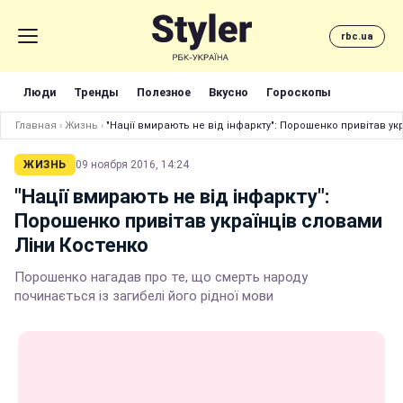
rbc.ua
Люди
Тренды
Полезное
Вкусно
Гороскопы
Главная
›
Жизнь
›
"Нації вмирають не від інфаркту": Порошенко привітав ук
ЖИЗНЬ
09 ноября 2016, 14:24
"Нації вмирають не від інфаркту":
Порошенко привітав українців словами
Ліни Костенко
Порошенко нагадав про те, що смерть народу
починається із загибелі його рідної мови