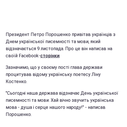
Президент Петро Порошенко привітав українців з
Днем української писемності та мови, який
відзначається 9 листопада. Про це він написав на
своїй Facebook-
сторінки
.
Зазначимо, що у своєму пості глава держави
процитував відому українську поетесу Ліну
Костенко.
"Сьогодні наша держава відзначає День української
писемності та мови. Хай вічно звучить українська
мова - душа і серце нашого народу!" - написав
Порошенко.