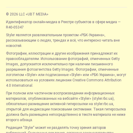
© 2026 LLC «UBT MEDIA»
Идентификатор онлайн-медиа в Реестре субъектов в сфере медиа —
R40-05347
Styler является развлекательным проектом «РБК-Украина»,
рассказывающим о людях, трендах и всё, что интересно читать вне
новостей.
Фотографии, иллюстрации и другие изображения принадлежат их
правообладателям. Использование фотографий, отмеченных Getty
Images, допускается исключительно при наличии письменного
разрешения фотоагентства Getty Images. Фотографии, отмеченные
логотипом «Styler» или подписанные «Styler» или «РБК-Украина», могут
использоваться на условиях лицензии Creative Commons Attribution
4.0 International.
При полном или частичном воспроизведении информационных
материалов, опубликованных на вебсайте «Styler» (styler.rbc.ua),
обязательно размещение активной гиперссылки на styler.rbc.ua,
открытой для индексации поисковыми системами. Такая гиперссылка
должна быть размещена непосредственно в тексте материала не ниже
второго абзаца.
Редакция "Styler" может не разделять точку зрения авторов