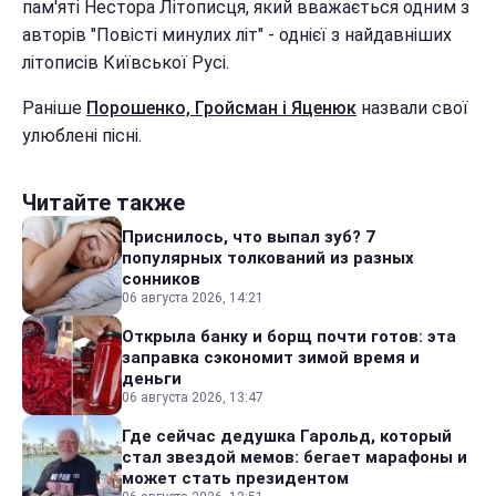
пам'яті Нестора Літописця, який вважається одним з
авторів "Повісті минулих літ" - однієї з найдавніших
літописів Київської Русі.
Раніше
Порошенко, Гройсман і Яценюк
назвали свої
улюблені пісні.
Читайте также
Приснилось, что выпал зуб? 7
популярных толкований из разных
сонников
06 августа 2026, 14:21
Открыла банку и борщ почти готов: эта
заправка сэкономит зимой время и
деньги
06 августа 2026, 13:47
Где сейчас дедушка Гарольд, который
стал звездой мемов: бегает марафоны и
может стать президентом