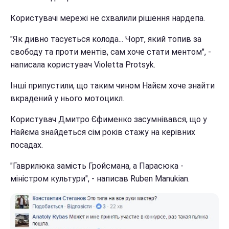
Користувачі мережі не схвалили рішення нардепа.
"Як дивно тасується колода... Чорт, який топив за
свободу та проти ментів, сам хоче стати ментом", -
написала користувач Violetta Protsyk.
Інші припустили, що таким чином Найєм хоче знайти
вкрадений у нього мотоцикл.
Користувач Дмитро Єфименко засумнівався, що у
Найєма знайдеться сім років стажу на керівних
посадах.
"Гаврилюка замість Гройсмана, а Парасюка -
міністром культури", - написав Ruben Manukian.