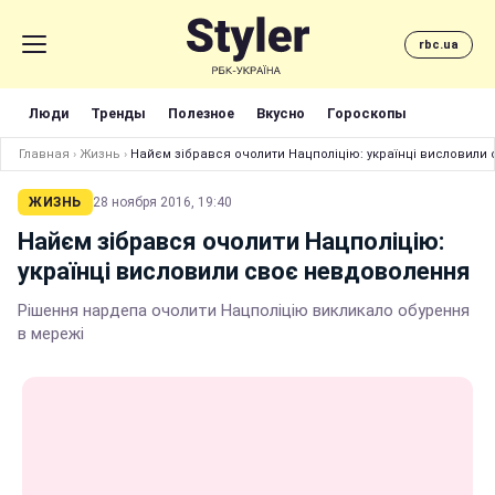
rbc.ua
Люди
Тренды
Полезное
Вкусно
Гороскопы
Главная
›
Жизнь
›
Найєм зібрався очолити Нацполіцію: українці висловили
ЖИЗНЬ
28 ноября 2016, 19:40
Найєм зібрався очолити Нацполіцію:
українці висловили своє невдоволення
Рішення нардепа очолити Нацполіцію викликало обурення
в мережі