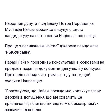
Народний депутат від Блоку Петра Порошенка
Мустафа Найєм можливо висунуне свою
кандидатуру на пост голови Національної поліції.
Про це з посиланням на свої джерела повідомляє
"
РБК-Україна
".
Наразі Найєм проводить консультації з юристами на
предмет подання документів для участі у конкурсі.
Проте він навряд чи отримає згоду на те, щоб
очолити Нацполіцію.
"Враховуючи, що Найєм послідовно критикує главу
держави, допущення, що він схвалить це
призначення, поки що виглядає малоймовірним", -
зазначило джерело.