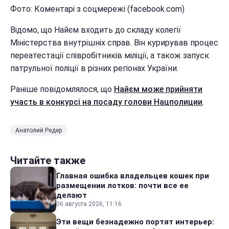
Фото: Коментарі з соцмережі (facebook.com)
Відомо, що Найєм входить до складу колегії
Міністерства внутрішніх справ. Він курирував процес
переатестації співробітників міліції, а також запуск
патрульної поліції в різних регіонах України.
Раніше повідомлялося, що
Найєм може прийняти
участь в конкурсі на посаду голови Нацполиции
.
Анатолий Редер
Читайте также
Главная ошибка владельцев кошек при
размещении лотков: почти все ее
делают
06 августа 2026, 11:16
Эти вещи безнадежно портят интерьер: