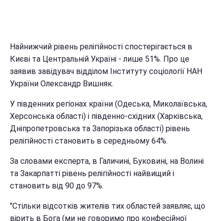
Найнижчий рівень релігійності спостерігається в
Києві та Центральній Україні - лише 51%. Про це
заявив завідувач відділом Інституту соціології НАН
України
Олександр Вишняк.
У південних регіонах країни (Одеська, Миколаївська,
Херсонська області) і південно-східних (Харківська,
Дніпропетровська та Запорізька області) рівень
релігійності становить в середньому 64%.
За словами експерта, в Галичині, Буковині, на Волині
та Закарпатті рівень релігійності найвищий і
становить від 90 до 97%.
"Стільки відсотків жителів тих областей заявляє, що
вірить в Бога (ми не говоримо про конфесійної