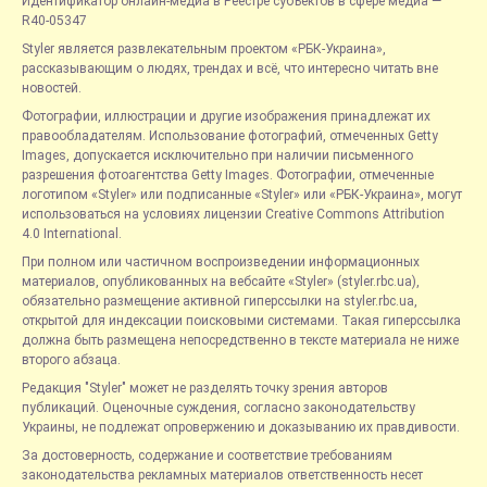
Идентификатор онлайн-медиа в Реестре субъектов в сфере медиа —
R40-05347
Styler является развлекательным проектом «РБК-Украина»,
рассказывающим о людях, трендах и всё, что интересно читать вне
новостей.
Фотографии, иллюстрации и другие изображения принадлежат их
правообладателям. Использование фотографий, отмеченных Getty
Images, допускается исключительно при наличии письменного
разрешения фотоагентства Getty Images. Фотографии, отмеченные
логотипом «Styler» или подписанные «Styler» или «РБК-Украина», могут
использоваться на условиях лицензии Creative Commons Attribution
4.0 International.
При полном или частичном воспроизведении информационных
материалов, опубликованных на вебсайте «Styler» (styler.rbc.ua),
обязательно размещение активной гиперссылки на styler.rbc.ua,
открытой для индексации поисковыми системами. Такая гиперссылка
должна быть размещена непосредственно в тексте материала не ниже
второго абзаца.
Редакция "Styler" может не разделять точку зрения авторов
публикаций. Оценочные суждения, согласно законодательству
Украины, не подлежат опровержению и доказыванию их правдивости.
За достоверность, содержание и соответствие требованиям
законодательства рекламных материалов ответственность несет