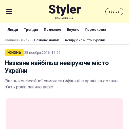
rbc.ua
Люди
Тренды
Полезное
Вкусно
Гороскопы
Главная
›
Жизнь
›
Назване найбільш невіруюче місто України
ЖИЗНЬ
25 ноября 2016, 16:59
Назване найбільш невіруюче місто
України
Рівень конфесійної самоідентифікації в країні за останні
п'ять років значно виріс