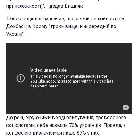
приналежності)", - додав Вишняк.
Також соціолог зазначив, що рівень релігійності на
Донбасі і в Криму "трохи вище, ніж середній по
Україні".
До речі, віруючими в ході опитування, проведеного
соціологами, себе назвали 70% українців. Правда, з
конфесією визначилися лише 67% з них.