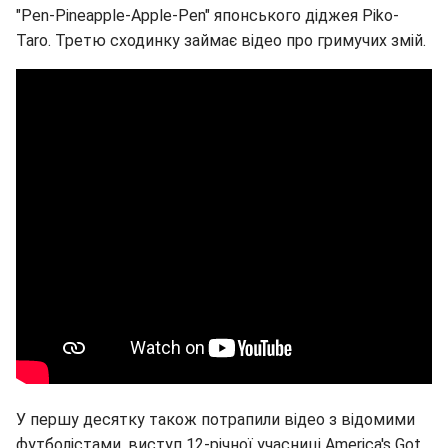
"Pen-Pineapple-Apple-Pen" японського діджея Piko-
Taro. Третю сходинку займає відео про гримучих змій.
У першу десятку також потрапили відео з відомими
футболістами, виступ 12-річної учасниці America's Got