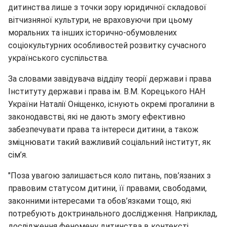
дитинства лише з точки зору юридичної складової
вітчизняної культури, не враховуючи при цьому
моральних та інших історично-обумовлених
соціокультурних особливостей розвитку сучасного
українського суспільства.
За словами завідувача відділу теорії держави і права
Інституту держави і права ім. В.М. Корецького НАН
України Наталії Оніщенко, існують окремі прогалини в
законодавстві, які не дають змогу ефективно
забезпечувати права та інтереси дитини, а також
зміцнювати такий важливий соціальний інститут, як
сім’я.
"Поза увагою залишається коло питань, пов’язаних з
правовим статусом дитини, її правами, свободами,
законними інтересами та обов’язками тощо, які
потребують доктринального дослідження. Наприклад,
дослідження феномену дитинства в контексті