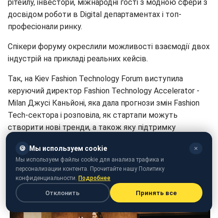
рітейлу, інвестори, міжнародні гості з модною сфери з
досвідом роботи в Digital департаментах і топ-
професіонали ринку.
Спікери форуму окреслили можливості взаємодії двох
індустрій на прикладі реальних кейсів.
Так, на Kiev Fashion Technology Forum виступила
керуючий директор Fashion Technology Accelerator -
Milan Джусі Каньйоні, яка дала прогнози змін Fashion
Tech-сектора і розповіла, як стартапи можуть
створити нові тренди, а також яку підтримку
стартапи можуть отримати від Fashion Technology
🍪
Мы используем cookie
✕
Accelerator.
Мы используем файлы cookie для анализа трафика и
персонализации контента. Прочитайте нашу Политику
конфиденциальности.
Подробнее
Отклонить
Принять все