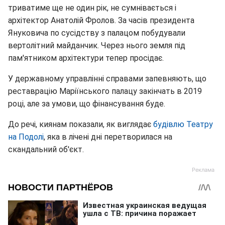
триватиме ще не один рік, не сумнівається і
архітектор Анатолій Фролов. За часів президента
Януковича по сусідству з палацом побудували
вертолітний майданчик. Через нього земля під
пам'ятником архітектури тепер просідає.
У державному управлінні справами запевняють, що
реставрацію Маріїнського палацу закінчать в 2019
році, але за умови, що фінансування буде.
До речі, киянам показали, як виглядає
будівлю Театру
на Подолі
, яка в лічені дні перетворилася на
скандальний об'єкт.