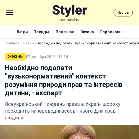
rbc.ua
Люди
Тренды
Полезное
Вкусно
Гороскопы
Главная
›
Жизнь
›
Необхідно подолати "вузьконормативний" контекст розумі
ЖИЗНЬ
07 декабря 2016 · 13:34
Необхідно подолати
"вузьконормативний" контекст
розуміння природи прав та інтересів
дитини, - експерт
Всеукраїнський тиждень права в Україні щороку
проходить напередодні всесвітнього Дня прав
людини