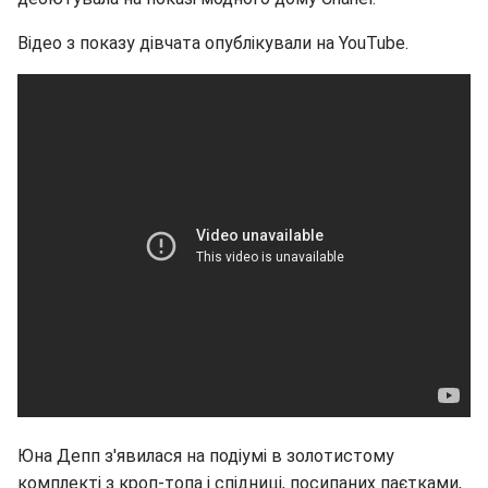
Відео з показу дівчата опублікували на YouTube.
Юна Депп з'явилася на подіумі в золотистому
комплекті з кроп-топа і спідниці, посипаних паєтками,