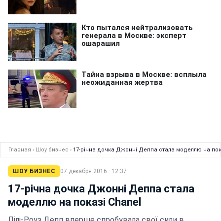
Главная
›
Шоу бизнес
›
17-річна дочка Джонні Деппа стала моделлю на пок
ШОУ БИЗНЕС
07 декабря 2016 · 12:37
17-річна дочка Джонні Деппа стала
моделлю на показі Chanel
Лілі-Роуз Депп вперше спробувала свої сили в