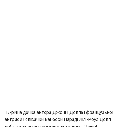
17-річна дочка актора Джонні Деппа і французької
актриси і співачки Ванесси Параді Лілі-Роуз Депп
дебютувала на показі модного дому Chanel.