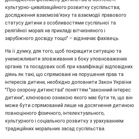
культурно-цивілізаційного розвитку суспільства;
дослідження взаємозв’язку та взаємодії правового
статусу дитини з особливостями суспільної та
релігійної моралі на прикладі вітчизняного і
зарубіжного досвіду тощо" – відзначає фахівець.
На її думку, для того, щоб покращити ситуацію та
унеможливити зловживання з боку уповноважених
органів та посадових осіб при кваліфікації відповідних
діянь як такі, що спрямовані на порушення прав та
інтересів дитини, необхідно доповнити Закон України
"Про охорону дитинства" поняттям "законний інтерес
дитини", ключовою ознакою якого має бути те, що він
може бути спрямований лише на досягнення дитиною
повноцінного фізичного, інтелектуального,
культурного і соціального розвитку з урахуванням
традиційних моральних засад суспільства.