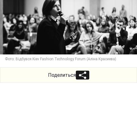
Фото: Відбувся Kiev Fashion Technology Forum (Аліна Красиева)
Поделиться