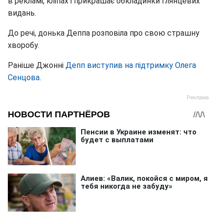
в рекламі, кліпах і прикрашає обкладинки глянцевих
видань.
До речі, донька Деппа розповіла про свою страшну
хворобу.
Раніше Джонні
Депп виступив на підтримку Олега
Сенцова
.