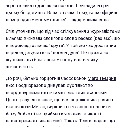
через кілька годин після пологів. І виглядала при
цьому бездоганно. Вона...стояла. Тому, вона офіційно
номер один у моєму списку", - підкреслила вона.
Слід уточнити, що під час спілкування з журналістами
Вільямс вживала сленгове слово badass (bad ass), що
в перекладі означає "крута". У той же час дослівний
переклад звучить як "погана дупа". Це призвело
журналістів і британську пресу в невелику
зніяковілість.
До речі, батько герцогині Сассекской
Меган Маркл
вже неодноразово дивував суспільство
неординарними витівками і висловлюваннями.
Цього разу він сказав, що вся королівська родина,
включаючи Меган, вирішила негласно оголосити
йому бойкот і не приймати чоловіка в якості
повноправного члена сім'ї. Також Томас додав, що