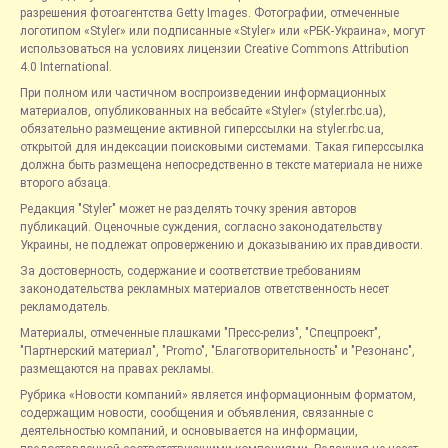
разрешения фотоагентства Getty Images. Фотографии, отмеченные
логотипом «Styler» или подписанные «Styler» или «РБК-Украина», могут
использоваться на условиях лицензии Creative Commons Attribution
4.0 International.
При полном или частичном воспроизведении информационных
материалов, опубликованных на вебсайте «Styler» (styler.rbc.ua),
обязательно размещение активной гиперссылки на styler.rbc.ua,
открытой для индексации поисковыми системами. Такая гиперссылка
должна быть размещена непосредственно в тексте материала не ниже
второго абзаца.
Редакция "Styler" может не разделять точку зрения авторов
публикаций. Оценочные суждения, согласно законодательству
Украины, не подлежат опровержению и доказыванию их правдивости.
За достоверность, содержание и соответствие требованиям
законодательства рекламных материалов ответственность несет
рекламодатель.
Материалы, отмеченные плашками "Пресс-релиз", "Спецпроект",
"Партнерский материал", "Promo", "Благотворительность" и "Резонанс",
размещаются на правах рекламы.
Рубрика «Новости компаний» является информационным форматом,
содержащим новости, сообщения и объявления, связанные с
деятельностью компаний, и основывается на информации,