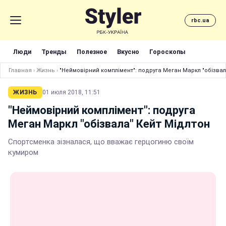
rbc.ua
Люди
Тренды
Полезное
Вкусно
Гороскопы
Главная
›
Жизнь
›
"Неймовірний комплімент": подруга Меган Маркл "обізвал
ЖИЗНЬ
01 июля 2018, 11:51
"Неймовірний комплімент": подруга
Меган Маркл "обізвала" Кейт Мідлтон
Спортсменка зізналася, що вважає герцогиню своїм
кумиром