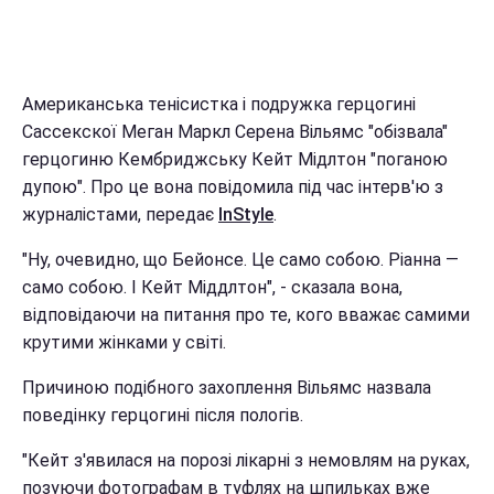
Американська тенісистка і подружка герцогині
Сассекскої Меган Маркл Серена Вільямс "обізвала"
герцогиню Кембриджську Кейт Мідлтон "поганою
дупою". Про це вона повідомила під час інтерв'ю з
журналістами, передає
InStyle
.
"Ну, очевидно, що Бейонсе. Це само собою. Ріанна —
само собою. І Кейт Міддлтон", - сказала вона,
відповідаючи на питання про те, кого вважає самими
крутими жінками у світі.
Причиною подібного захоплення Вільямс назвала
поведінку герцогині після пологів.
"Кейт з'явилася на порозі лікарні з немовлям на руках,
позуючи фотографам в туфлях на шпильках вже