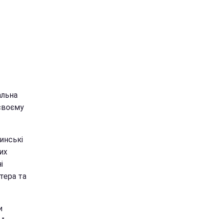
альна
 своєму
инські
их
і
тера та
и