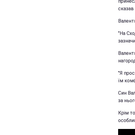
принесл
сказав 
Валент
"На Схо
зазнач
Валент
нагоро
"Я про
їм ком
Син Вал
за ньог
Крім то
особлив