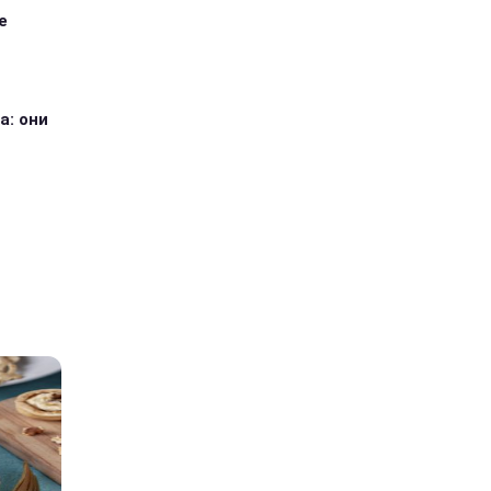
е
а: они