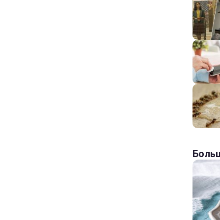
Больш