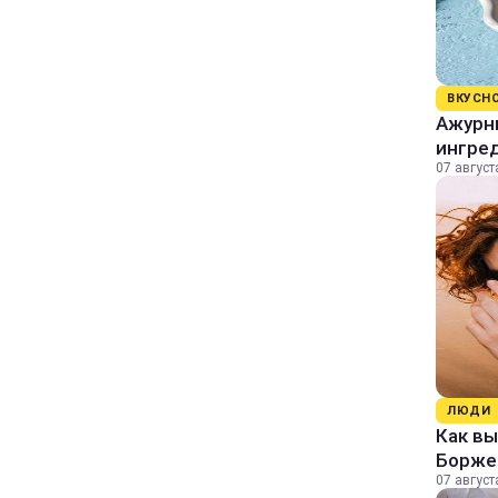
ВКУСН
Ажурны
ингре
07 август
ЛЮДИ
Как в
Борже
07 август