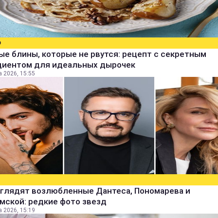
О
е блины, которые не рвутся: рецепт с секретным
диентом для идеальных дырочек
а 2026, 15:55
ыглядят возлюбленные Дантеса, Пономарева и
мской: редкие фото звезд
а 2026, 15:19