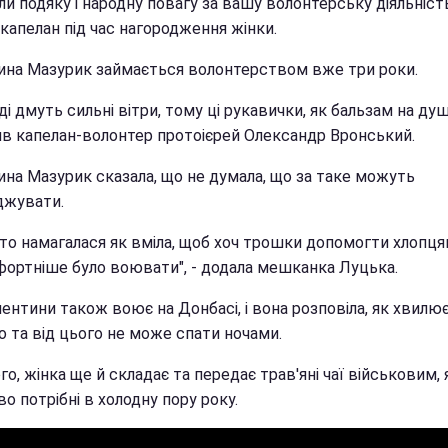
и подяку і народну повагу за вашу волонтерську діяльність"
капелан під час нагородження жінки.
ина Мазурик займається волонтерством вже три роки.
ді дмуть сильні вітри, тому ці рукавички, як бальзам на душу
ив капелан-волонтер протоієрей Олександр Вронський.
ина Мазурик сказала, що не думала, що за таке можуть
джувати.
сто намагалася як вміла, щоб хоч трошки допомогти хлопц
фортніше було воювати", - додала мешканка Луцька.
ентини також воює на Донбасі, і вона розповіла, як хвилю
о та від цього не може спати ночами.
го, жінка ще й складає та передає трав'яні чаї військовим, 
о потрібні в холодну пору року.