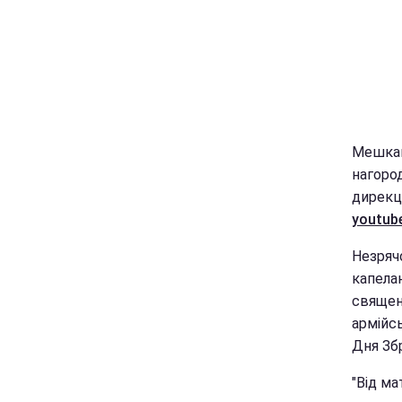
Мешкан
нагоро
дирекц
youtube
Незряч
капелан
священи
армійсь
Дня Зб
"Від ма