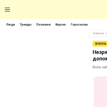
Люди
Тренды
Полезное
Вкусно
Гороскопы
Главная
›
ЖИЗНЬ
Незря
допом
Вона за