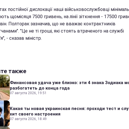
тах постійної дислокації наші військовослужбовці мінімал
ть щомісяця 7500 гривень, на лінії зіткнення - 17500 гриве
 він. Полторак зазначив, що не вважає контрактників
тчанами". "Це не ті гроші, які стоять втраченого на службі
я", - сказав міністр.
йте также
Финансовая удача уже близко: эти 4 знака Зодиака м
разбогатеть до конца года
07 августа 2026, 19:51
Какая ты новая украинская песня: проходи тест и сл
хит своего настроения
07 августа 2026, 18:49