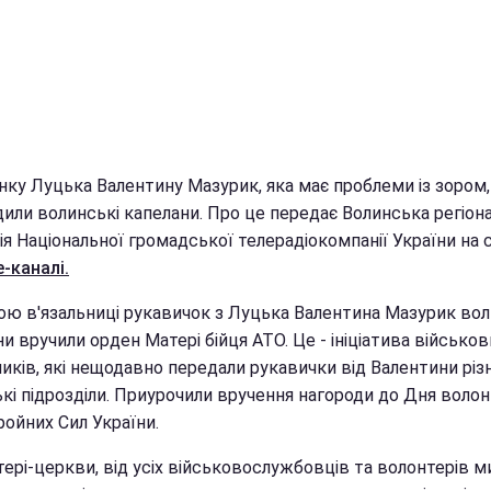
ку Луцька Валентину Мазурик, яка має проблеми із зором,
дили волинські капелани. Про це передає Волинська регіон
ія Національної громадської телерадіокомпанії України на
-каналі.
ою в'язальниці рукавичок з Луцька Валентина Мазурик вол
и вручили орден Матері бійця АТО. Це - ініціатива військов
ків, які нещодавно передали рукавички від Валентини різн
кі підрозділи. Приурочили вручення нагороди до Дня волон
ройних Сил України.
тері-церкви, від усіх військовослужбовців та волонтерів м