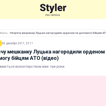
Жизнь
›
Незрячу мешканку Луцька нагородили орденом за допомогу бійцям АТО
06 декабря 2017, 23:11
чу мешканку Луцька нагородили орденом 
огу бійцям АТО (відео)
ймається волонтерством вже три роки