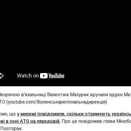
 Незрячою в'язальниці Валентині Мазурик вручили орден Ма
АТО (youtube.com/Волинськарегіональнадирекція)
ємо, що
у мережі повідомили, скільки отримують українсь
ві в зоні АТО на передовій.
Про це повідомив глава Міноб
 Полторак.