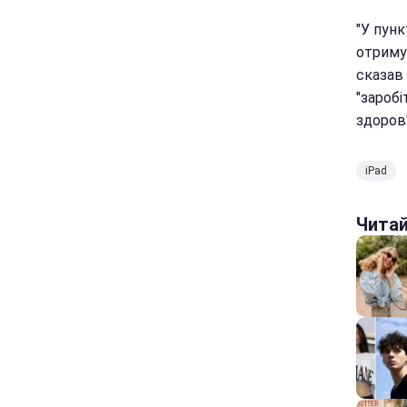
"У пунк
отримую
сказав
"заробі
здоров'
iPad
Чита