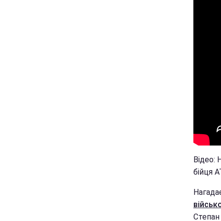
Відео:
бійця 
Нагада
військо
Степан