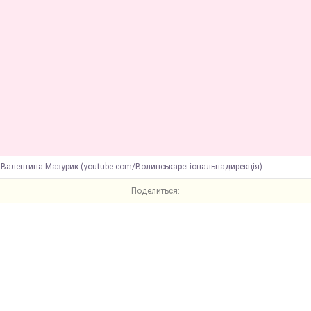
 Валентина Мазурик (youtube.com/Волинськарегіональнадирекція)
Поделиться: