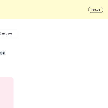
rbc.ua
 (відео)
за