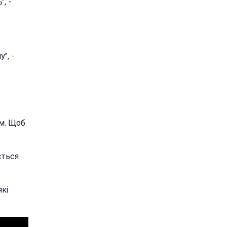
, -
", -
ям. Щоб
ється
які