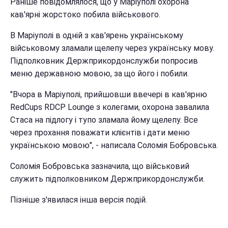
Раніше повідомлялося, що у Маріуполі охорона
кав'ярні жорстоко побила військового.
В Маріуполі в одній з кав'ярень українському
військовому зламали щелепу через українську мову.
Підполковник Держприкордонслужби попросив
меню державною мовою, за що його і побили.
"Вчора в Маріуполі, прийшовши ввечері в кав'ярню
RedCups RDCP Lounge з колегами, охорона завалила
Стаса на підлогу і тупо зламала йому щелепу. Все
через прохання поважати клієнтів і дати меню
українською мовою", - написала Соломія Бобровська.
Соломія Бобровська зазначила, що військовий
служить підполковником Держприкордонслужби.
Пізніше з'явилася інша версія подій.