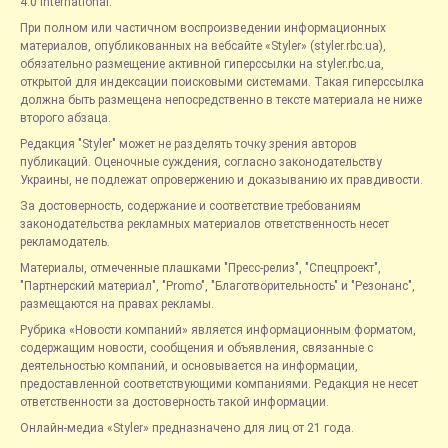
4.0 International.
При полном или частичном воспроизведении информационных
материалов, опубликованных на вебсайте «Styler» (styler.rbc.ua),
обязательно размещение активной гиперссылки на styler.rbc.ua,
открытой для индексации поисковыми системами. Такая гиперссылка
должна быть размещена непосредственно в тексте материала не ниже
второго абзаца.
Редакция "Styler" может не разделять точку зрения авторов
публикаций. Оценочные суждения, согласно законодательству
Украины, не подлежат опровержению и доказыванию их правдивости.
За достоверность, содержание и соответствие требованиям
законодательства рекламных материалов ответственность несет
рекламодатель.
Материалы, отмеченные плашками "Пресс-релиз", "Спецпроект",
"Партнерский материал", "Promo", "Благотворительность" и "Резонанс",
размещаются на правах рекламы.
Рубрика «Новости компаний» является информационным форматом,
содержащим новости, сообщения и объявления, связанные с
деятельностью компаний, и основывается на информации,
предоставленной соответствующими компаниями. Редакция не несет
ответственности за достоверность такой информации.
Онлайн-медиа «Styler» предназначено для лиц от 21 года.