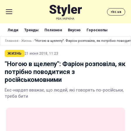
rbc.ua
Люди
Тренды
Полезное
Вкусно
Гороскопы
Главная
›
Жизнь
›
"Ногою в щелепу": Фаріон розповіла, як потрібно повод
ЖИЗНЬ
21 июня 2018, 11:23
"Ногою в щелепу": Фаріон розповіла, як
потрібно поводитися з
російськомовними
Екс-нардеп вважає, що людей, які говорять по-російськи,
треба бити