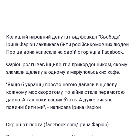
Колишній народний депутат від фракції "Свобода"
Ірина Фаріон закликала бити російськомовних людей.
Про це вона написала на своїй сторінці в Facebook.
Фаріон розгнівав інцидент з прикордонником, якому
зламали щелепу в одному з маріупольських кафе.
"Якщо б українці просто ногою давали в щелепу
кожному москворотому, то війна стала перемогою
давно. А так поки наших б'ють. А дуже сильно
повинні бити ми", - написала Ірина Фаріон.
Скріншот поста (facebook.com/Ірина Фаріон)