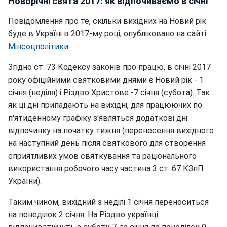
Новорічні свята 2017: як відпочиваємо в січні
Повідомлення про те, скільки вихідних на Новий рік
буде в Україні в 2017-му році, опубліковано на сайті
Мінсоцполітики
.
Згідно ст. 73 Кодексу законів про працю, в січні 2017
року офіційними святковими днями є Новий рік - 1
січня (неділя) і Різдво Христове -7 січня (субота). Так
як ці дні припадають на вихідні, для працюючих по
п'ятиденному графіку з'являться додаткові дні
відпочинку на початку тижня (перенесення вихідного
на наступний день після святкового для створення
сприятливих умов святкування та раціонального
використання робочого часу частина 3 ст. 67 КЗпП
України).
Таким чином, вихідний з неділі 1 січня переноситься
на понеділок 2 січня. На Різдво українці