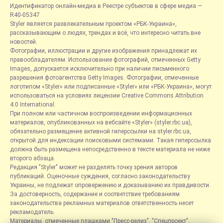
Идентификатор онлайн-медиа в Реестре субъектов в сфере медиа —
R40-05347
Styler является развлекательным проектом «РБК-Украина»,
рассказывающим о людях, трендах и всё, что интересно читать вне
новостей.
Фотографии, иллюстрации и другие изображения принадлежат их
правообладателям. Использование фотографий, отмеченных Getty
Images, допускается исключительно при наличии письменного
разрешения фотоагентства Getty Images. Фотографии, отмеченные
логотипом «Styler» или подписанные «Styler» или «РБК-Украина», могут
использоваться на условиях лицензии Creative Commons Attribution
4.0 International.
При полном или частичном воспроизведении информационных
материалов, опубликованных на вебсайте «Styler» (styler.rbc.ua),
обязательно размещение активной гиперссылки на styler.rbc.ua,
открытой для индексации поисковыми системами. Такая гиперссылка
должна быть размещена непосредственно в тексте материала не ниже
второго абзаца.
Редакция "Styler" может не разделять точку зрения авторов
публикаций. Оценочные суждения, согласно законодательству
Украины, не подлежат опровержению и доказыванию их правдивости.
За достоверность, содержание и соответствие требованиям
законодательства рекламных материалов ответственность несет
рекламодатель.
Материалы, отмеченные плашками "Пресс-релиз", "Спецпроект",