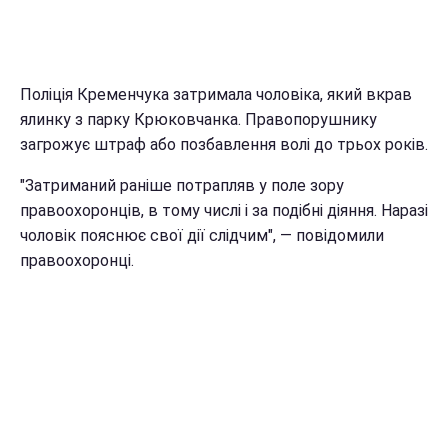
Поліція Кременчука затримала чоловіка, який вкрав
ялинку з парку Крюковчанка. Правопорушнику
загрожує штраф або позбавлення волі до трьох років.
"Затриманий раніше потрапляв у поле зору
правоохоронців, в тому числі і за подібні діяння. Наразі
чоловік пояснює свої дії слідчим", — повідомили
правоохоронці.