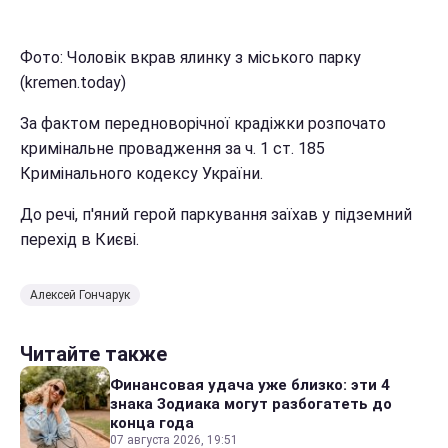
Фото: Чоловік вкрав ялинку з міського парку
(kremen.today)
За фактом передноворічної крадіжки розпочато
кримінальне провадження за ч. 1 ст. 185
Кримінального кодексу України.
До речі, п'яний герой паркування заїхав у підземний
перехід в Києві.
Алексей Гончарук
Читайте также
Финансовая удача уже близко: эти 4
знака Зодиака могут разбогатеть до
конца года
07 августа 2026, 19:51