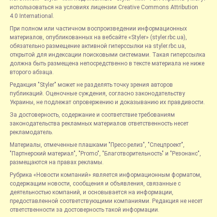
использоваться на условиях лицензии Creative Commons Attribution
4.0 International.
При полном или частичном воспроизведении информационных
материалов, опубликованных на вебсайте «Styler» (styler.rbc.ua),
обязательно размещение активной гиперссылки на styler.rbc.ua,
открытой для индексации поисковыми системами. Такая гиперссылка
должна быть размещена непосредственно в тексте материала не ниже
второго абзаца.
Редакция "Styler" может не разделять точку зрения авторов
публикаций. Оценочные суждения, согласно законодательству
Украины, не подлежат опровержению и доказыванию их правдивости.
За достоверность, содержание и соответствие требованиям
законодательства рекламных материалов ответственность несет
рекламодатель.
Материалы, отмеченные плашками "Пресс-релиз", "Спецпроект",
"Партнерский материал", "Promo", "Благотворительность" и "Резонанс",
размещаются на правах рекламы.
Рубрика «Новости компаний» является информационным форматом,
содержащим новости, сообщения и объявления, связанные с
деятельностью компаний, и основывается на информации,
предоставленной соответствующими компаниями. Редакция не несет
ответственности за достоверность такой информации.