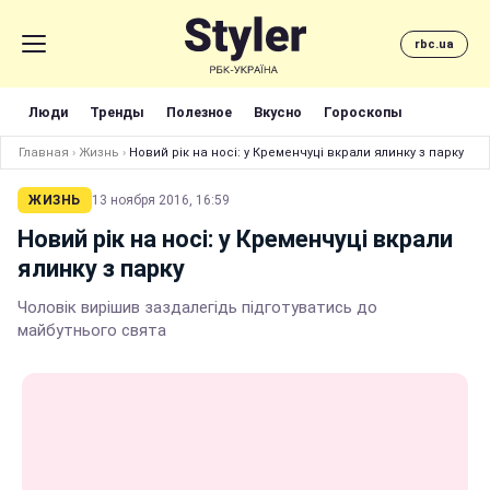
rbc.ua
Люди
Тренды
Полезное
Вкусно
Гороскопы
Главная
›
Жизнь
›
Новий рік на носі: у Кременчуці вкрали ялинку з парку
ЖИЗНЬ
13 ноября 2016, 16:59
Новий рік на носі: у Кременчуці вкрали
ялинку з парку
Чоловік вирішив заздалегідь підготуватись до
майбутнього свята