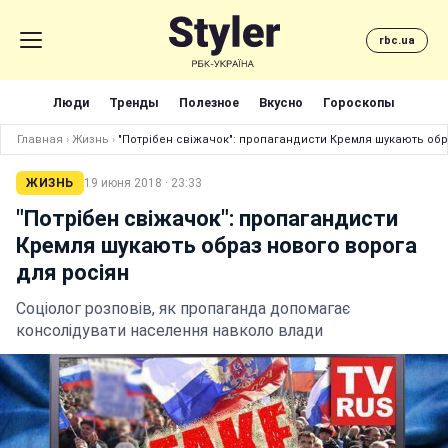
rbc.ua
Люди
Тренды
Полезное
Вкусно
Гороскопы
Главная
›
Жизнь
›
"Потрібен свіжачок": пропагандисти Кремля шукають обр
ЖИЗНЬ
19 июня 2018 · 23:33
"Потрібен свіжачок": пропагандисти
Кремля шукають образ нового ворога
для росіян
Соціолог розповів, як пропаганда допомагає
консолідувати населення навколо влади