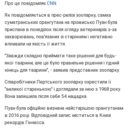
Про це повідомляє
CNN
.
Як повідомляється в прес-релізі зоопарку, самка
суматранських орангутана на прізвисько Пуан була
приспана в понеділок після огляду ветеринарів з-за
захворювань, пов'язаних зі старінням і негативно
впливали на якість її життя.
"Завжди складно приймати таке рішення для будь-
якої тварини, але це було правильне рішення і гідний
кінець для тварини", - заявив представник зоопарку.
Співробітники Пертського зоопарку охрестили її
"великої старенькою" і доглядали за нею з 1968 року.
Вона залишила після себе 54 нащадка.
Пуан була офіційно визнана найстарішою орангутанам
в 2016 році. Відповідний запис міститься в Книзі
рекордів Гіннесса.