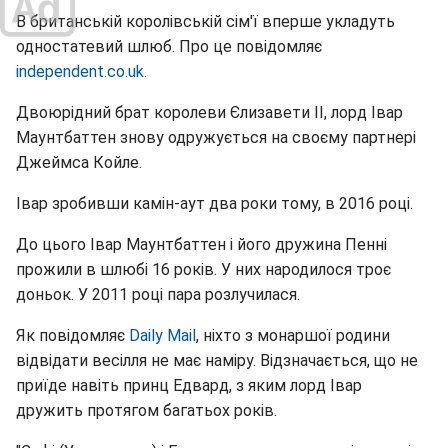
В британській королівській сім'ї вперше укладуть
одностатевий шлюб. Про це повідомляє
independent.co.uk.
Двоюрідний брат королеви Єлизавети II, лорд Івар
Маунтбаттен знову одружується на своєму партнері
Джеймса Койле.
Івар зробивши камін-аут два роки тому, в 2016 році.
До цього Івар Маунтбаттен і його дружина Пенні
прожили в шлюбі 16 років. У них народилося троє
доньок. У 2011 році пара розлучилася.
Як повідомляє
Daily Mail
, ніхто з монаршої родини
відвідати весілля не має наміру. Відзначається, що не
приїде навіть принц Едвард, з яким лорд Івар
дружить протягом багатьох років.