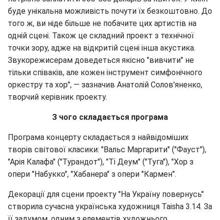
буде унікальна можливість почути їх безкоштовно. До
того ж, ви ніде більше не побачите цих артистів на
одній сцені. Також це складний проект з технічної
точки зору, адже на відкритій сцені інша акустика.
Звукорежисерам доведеться якісно "вивчити" не
тільки співаків, але кожен інструмент симфонічного
оркестру та хор", — зазначив Анатолій Солов'яненко,
творчий керівник проекту.
З чого складається програма
Програма концерту складається з найвідоміших
творів світової класики: "Вальс Маргарити" ("Фауст"),
"Арія Калафа" ("Турандот"), "Ті Деум" ("Туга"), "Хор з
опери "Набукко", "Хабанера" з опери "Кармен".
Декорації для сцени проекту "На Україну повернусь"
створила сучасна українська художниця Taisha 3.14. За
її задумом, одним з елементів художнього