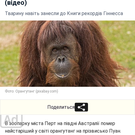
(відео)
Тварину навіть занесли до Книги рекордів Гіннесса
Фото: Орангутанг (pixabay.com)
Поделиться
В зоопарку міста Перт на півдні Австралії помер
найстаріший у світі орангутанг на прізвисько Пуан.