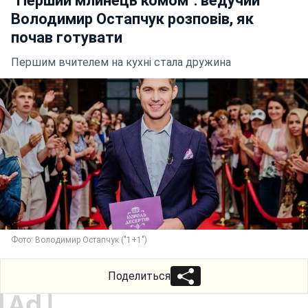
"Перший млинець комом": ведучий
Володимир Остапчук розповів, як
почав готувати
Першим вчителем на кухні стала дружина
Фото: Володимир Остапчук ("1+1")
Поделиться