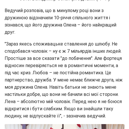
Ведучий розповів, що в минулому році вони з
дружиною відзначили 10-річчя спільного життя і
зізнався, що його дружина Олена – його найкращий
друг.
"Зараз якесь споживацьке ставлення до шлюбу. Не
сподобався чоловік – ну є ж 7 мільярдів інших людей.
Простіше за все сказати "до побачення". Але фортеця
відносин перевіряється не в романтичні моменти, а
під час криз. Любов – не постійна романтика. Це
партнерство, дружба. У мене немає ближче друга, ніж
моя дружина Олена. Навіть батьки не знають мене
настільки добре, що вони не бачили всі мої сторони.
Лена – абсолютно мій чоловік. Перед нею я не боюся
відкритися і бути слабким. Якщо ви знайшли таку
людину, не відпускайте її", - зазначив ведучий.