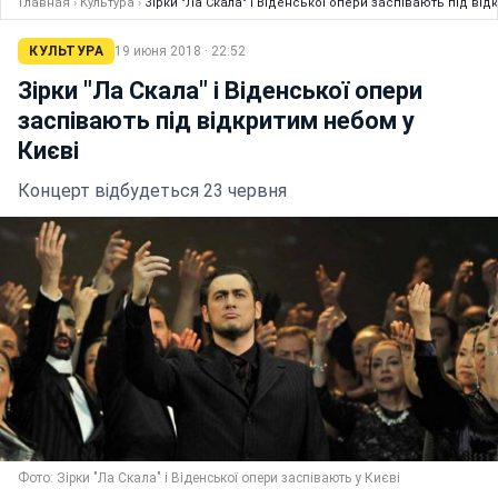
Главная
›
Культура
›
Зірки "Ла Скала" і Віденської опери заспівають під від
КУЛЬТУРА
19 июня 2018 · 22:52
Зірки "Ла Скала" і Віденської опери
заспівають під відкритим небом у
Києві
Концерт відбудеться 23 червня
Фото: Зірки "Ла Скала" і Віденської опери заспівають у Києві