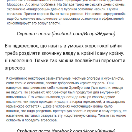
Скріншот поста (facebook.com/ИгорьЭйдман)
Він підкреслює, що навіть в умовах жорстокої війни
треба розділяти злочинну владу в країні і саму країну,
її населення. Тільки так можна послабити і перемогти
агресора.
Скріншот поста (facebook.com/ИгорьЭйдман)