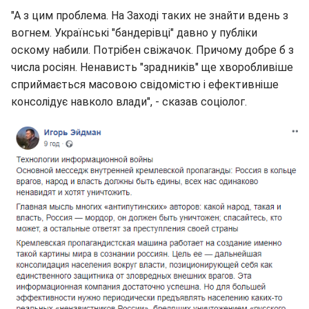
"А з цим проблема. На Заході таких не знайти вдень з
вогнем. Українські "бандерівці" давно у публіки
оскому набили. Потрібен свіжачок. Причому добре б з
числа росіян. Ненависть "зрадників" ще хворобливіше
сприймається масовою свідомістю і ефективніше
консолідує навколо влади", - сказав соціолог.