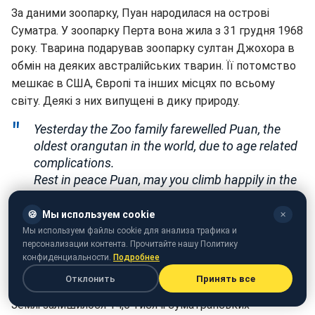
За даними зоопарку, Пуан народилася на острові
Суматра. У зоопарку Перта вона жила з 31 грудня 1968
року. Тварина подарував зоопарку султан Джохора в
обмін на деяких австралійських тварин. Її потомство
мешкає в США, Європі та інших місцях по всьому
світу. Деякі з них випущені в дику природу.
Yesterday the Zoo family farewelled Puan, the
oldest orangutan in the world, due to age related
complications.
Rest in peace Puan, may you climb happily in the
jungles of the sky.
https://t.co/C4vQwSA8Al
Music by
https://t.co/9EoIadZyGb
🍪
Мы используем cookie
✕
pic.twitter.com/y0c9GTqb1I
Мы используем файлы cookie для анализа трафика и
персонализации контента. Прочитайте нашу Политику
— Perth Zoo (@PerthZoo)
19 червня 2018 р.
конфиденциальности.
Подробнее
Отклонить
Принять все
За даними Всесвітнього фонду дикої природи, на
Землі залишилося 14,6 тисячі суматранських