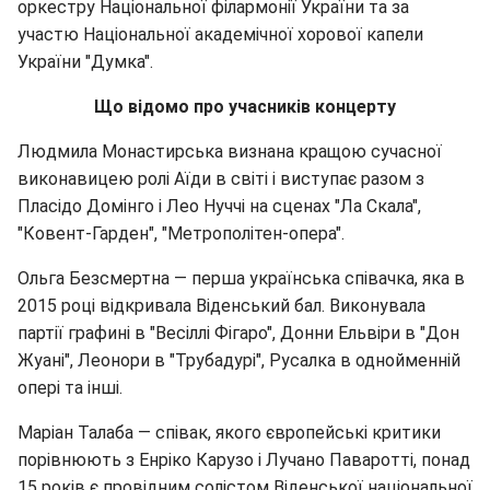
оркестру Національної філармонії України та за
участю Національної академічної хорової капели
України "Думка".
Що відомо про учасників концерту
Людмила Монастирська визнана кращою сучасної
виконавицею ролі Аїди в світі і виступає разом з
Пласідо Домінго і Лео Нуччі на сценах "Ла Скала",
"Ковент-Гарден", "Метрополітен-опера".
Ольга Безсмертна — перша українська співачка, яка в
2015 році відкривала Віденський бал. Виконувала
партії графині в "Весіллі Фігаро", Донни Ельвіри в "Дон
Жуані", Леонори в "Трубадурі", Русалка в однойменній
опері та інші.
Маріан Талаба — співак, якого європейські критики
порівнюють з Енріко Карузо і Лучано Паваротті, понад
15 років є провідним солістом Віденської національної