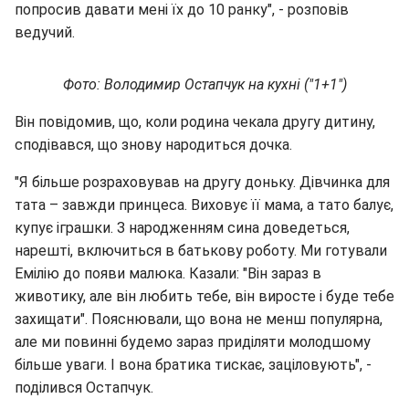
попросив давати мені їх до 10 ранку", - розповів
ведучий.
Фото: Володимир Остапчук на кухні ("1+1")
Він повідомив, що, коли родина чекала другу дитину,
сподівався, що знову народиться дочка.
"Я більше розраховував на другу доньку. Дівчинка для
тата – завжди принцеса. Виховує її мама, а тато балує,
купує іграшки. З народженням сина доведеться,
нарешті, включиться в батькову роботу. Ми готували
Емілію до появи малюка. Казали: "Він зараз в
животику, але він любить тебе, він виросте і буде тебе
захищати". Пояснювали, що вона не менш популярна,
але ми повинні будемо зараз приділяти молодшому
більше уваги. І вона братика тискає, заціловують", -
поділився Остапчук.