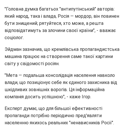
"Головна думка багатьох "антипутінський" авторів:
який народ, така і влада, Росія — мордор, він повинен
бути знищений; рятуйтеся, хто може, а решта
відповідатимуть за злочини своєї країни", - вважає
соціолог.
Эйдман зазначив, що кремлівська пропагандистська
машина працює на створення саме такої картини
світу у свідомості росіян.
"Мета — подальша консолідація населення навколо
влади, що позиціонує себе як єдиного захисника від
шкідливих зовнішніх ворогів. Ця інформаційна
компанія досить успішною", - каже Ігор.
Експерт думає, що для більшої ефективності
пропаганди потрібно періодично пред'являти
населенню якихось реальних "ненависників Росії".