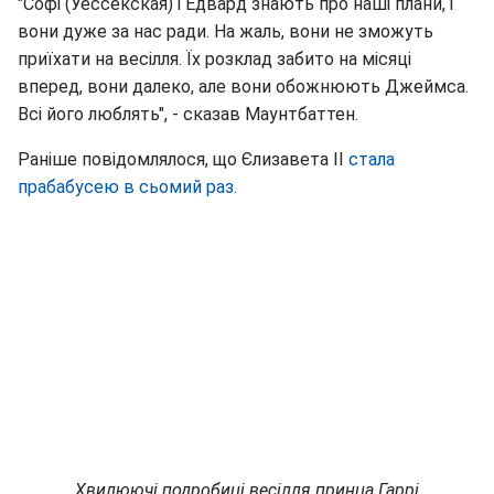
"Софі (Уессекская) і Едвард знають про наші плани, і
вони дуже за нас ради. На жаль, вони не зможуть
приїхати на весілля. Їх розклад забито на місяці
вперед, вони далеко, але вони обожнюють Джеймса.
Всі його люблять", - сказав Маунтбаттен.
Раніше повідомлялося, що Єлизавета II
стала
прабабусею в сьомий раз.
Хвилюючі подробиці весілля принца Гаррі