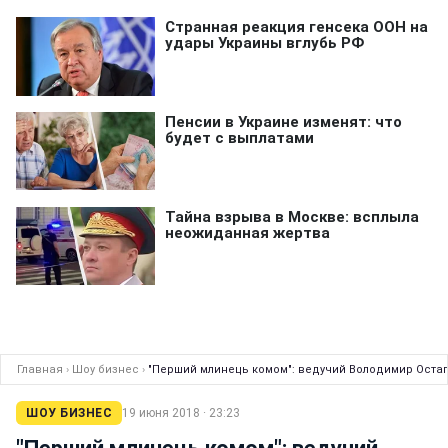
Главная
›
Шоу бизнес
›
"Перший млинець комом": ведучий Володимир Остапч
ШОУ БИЗНЕС
19 июня 2018 · 23:23