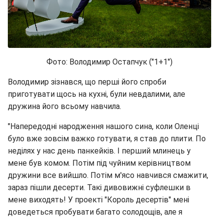
Фото: Володимир Остапчук ("1+1")
Володимир зізнався, що перші його спроби
приготувати щось на кухні, були невдалими, але
дружина його всьому навчила.
"Напередодні народження нашого сина, коли Оленці
було вже зовсім важко готувати, я став до плити. По
неділях у нас день панкейків. І перший млинець у
мене був комом. Потім під чуйним керівництвом
дружини все вийшло. Потім м'ясо навчився смажити,
зараз пішли десерти. Такі дивовижні суфлешки в
мене виходять! У проекті "Король десертів" мені
доведеться пробувати багато солодощів, але я