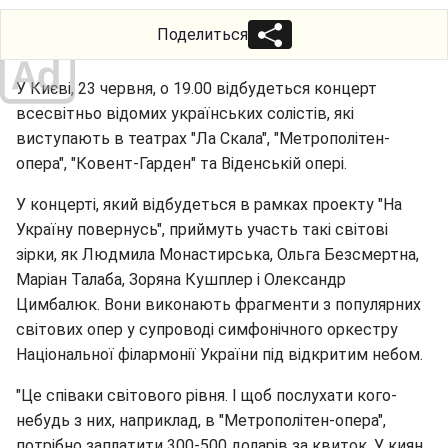
Поделиться
У Києві, 23 червня, о 19.00 відбудеться концерт
всесвітньо відомих українських солістів, які
виступають в театрах "Ла Скала", "Метрополітен-
опера", "Ковент-Гарден" та Віденській опері.
У концерті, який відбудеться в рамках проекту "На
Україну повернусь", приймуть участь такі світові
зірки, як Людмила Монастирська, Ольга Безсмертна,
Маріан Талаба, Зоряна Кушплер і Олександр
Цимбалюк. Вони виконають фрагменти з популярних
світових опер у супроводі симфонічного оркестру
Національної філармонії України під відкритим небом.
"Це співаки світового рівня. І щоб послухати кого-
небудь з них, наприклад, в "Метрополітен-опера",
потрібно заплатити 300-500 доларів за квиток. У киян