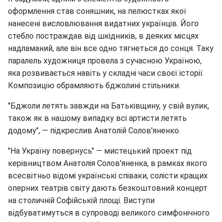
оформлення став соняшник, на пелюстках якої
нанесені висловлювання видатних українців. Його
стебло постраждав від шкідників, в деяких місцях
надламаний, але він все одно тягнеться до сонця. Таку
паралель художниця провела з сучасною Україною,
яка розвивається навіть у складні часи своєї історії.
Композицію обрамляють бджолині стільники.
"Бджоли летять завжди на Батьківщину, у свій вулик,
також як в нашому випадку всі артисти летять
додому", — підкреслив Анатолій Солов'яненко.
"На Україну повернусь" — мистецький проект під
керівництвом Анатолія Солов'яненка, в рамках якого
всесвітньо відомі українські співаки, солісти кращих
оперних театрів світу дають безкоштовний концерт
на столичній Софійській площі. Виступи
відбуватимуться в супроводі великого симфонічного