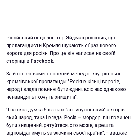
Російський соціолог Ігор Эйдман розповів, що
пропагандисти Кремля шукають образ нового
ворога для росіян. Про це він написав на своїй
сторінці в
Facebook.
За його словами, основний меседж внутрішньої
кремлівської пропаганди: "Росія в кільці ворогів,
народ і влада повинні бути єдині, всіх нас однаково
ненавидять і хочуть знищити".
"Головна думка багатьох "антипутінський" авторів:
який народ, така і влада, Росія — мордор, він повинен
бути знищений; рятуйтеся, хто може, а решта
відповідатимуть за злочини своєї країни", - вважає