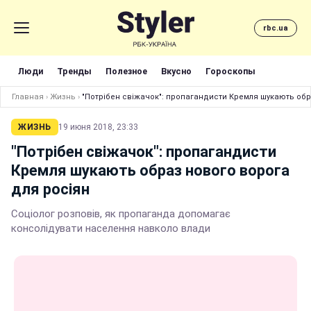
rbc.ua
Люди
Тренды
Полезное
Вкусно
Гороскопы
Главная
›
Жизнь
›
"Потрібен свіжачок": пропагандисти Кремля шукають обр
ЖИЗНЬ
19 июня 2018, 23:33
"Потрібен свіжачок": пропагандисти
Кремля шукають образ нового ворога
для росіян
Соціолог розповів, як пропаганда допомагає
консолідувати населення навколо влади