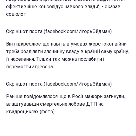
ефективніше консолідує навколо влади", - сказав
соціолог.
Скріншот поста (facebook.com/ИгорьЭйдман)
Він підкреслює, що навіть в умовах жорстокої війни
треба розділяти злочинну владу в країні і саму країну,
її населення. Тільки так можна послабити і
перемогти агресора.
Скріншот поста (facebook.com/ИгорьЭйдман)
Раніше повідомлялося, що в Росії мажори загинули,
влаштувавши смертельне лобове ДТП на
квадроциклах (фото).