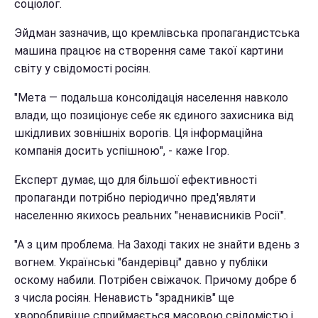
соціолог.
Эйдман зазначив, що кремлівська пропагандистська
машина працює на створення саме такої картини
світу у свідомості росіян.
"Мета — подальша консолідація населення навколо
влади, що позиціонує себе як єдиного захисника від
шкідливих зовнішніх ворогів. Ця інформаційна
компанія досить успішною", - каже Ігор.
Експерт думає, що для більшої ефективності
пропаганди потрібно періодично пред'являти
населенню якихось реальних "ненависників Росії".
"А з цим проблема. На Заході таких не знайти вдень з
вогнем. Українські "бандерівці" давно у публіки
оскому набили. Потрібен свіжачок. Причому добре б
з числа росіян. Ненависть "зрадників" ще
хворобливіше сприймається масовою свідомістю і