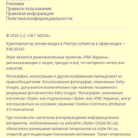
Реклама
Правила пользования
Правовая информация
Политика конфиденциальности
© 2026 LLC «UBT MEDIA»
Идентификатор онлайн-медиа в Реестре субъектов в сфере медиа —
R40-05347
Styler является развлекательным проектом «РБК-Украина»,
рассказывающим о людях, трендах и всё, что интересно читать вне
новостей.
Фотографии, иллюстрации и другие изображения принадлежат их
правообладателям. Использование фотографий, отмеченных Getty
Images, допускается исключительно при наличии письменного
разрешения фотоагентства Getty Images. Фотографии, отмеченные
логотипом «Styler» или подписанные «Styler» или «РБК-Украина», могут
использоваться на условиях лицензии Creative Commons Attribution
4.0 International.
При полном или частичном воспроизведении информационных
материалов, опубликованных на вебсайте «Styler» (styler.rbc.ua),
обязательно размещение активной гиперссылки на styler.rbc.ua,
открытой для индексации поисковыми системами. Такая гиперссылка