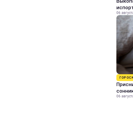
Выкопа
испор
06 август
ГОРОС
Присни
сонни
06 август