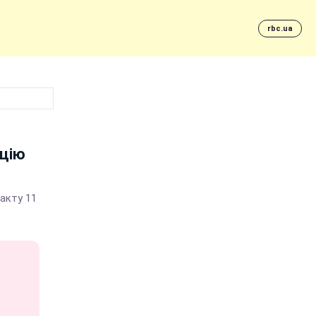
rbc.ua
нцію
акту 11