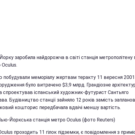
Йорку заробила найдорожча в світі станція метрополітену 
 Oculus.
ю побудували меморіалу жертвам теракту 11 вересня 2001 
порудження було витрачено $3,9 млрд. Грандіозне архітекту
а спроектував іспанський художник-футурист Сантьяго
ва. Будівництво станції зайняло 12 років замість запланов
тковий кошторис передбачала вдвічі меншу вартість.
Нью-Йоркська станція метро Oculus (фото Reuters)
culus проходить 11 гілок підземки, є повідомлення з прим