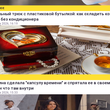
НОЕ
ьный трюк с пластиковой бутылкой: как охладить к
 без кондиционера
а 2026, 16:19
а сделала "капсулу времени" и спрятала ее в своем
и что там внутри
а 2026, 15:33