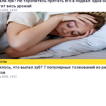
ли лук? Не торопитесь прятать его в подвал: одна 
тит весь урожай
а 2026, 14:53
КОПЫ
лось, что выпал зуб? 7 популярных толкований из р
ков
а 2026, 14:21