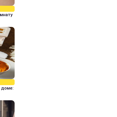
омнату
 доме: