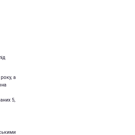
під
року, а
рна
аних 5,
іськими