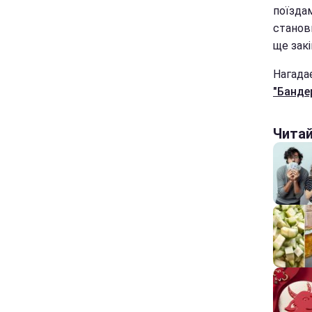
поїзда
станови
ще зак
Нагада
"Банде
Чита