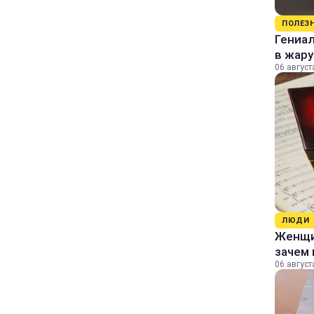
ПОЛЕЗ
Гениал
в жару
06 август
ЛЮДИ
Женщин
зачем 
06 август