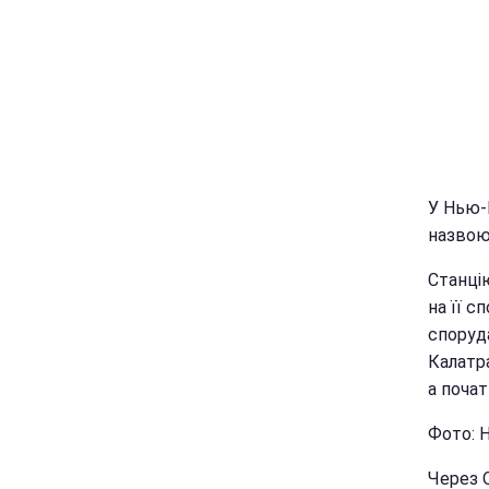
У Нью-
назвою
Станці
на її с
споруд
Калатра
а поча
Фото: 
Через O