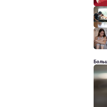
Больш