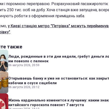
ми і поромною переправою. Розрахунковий пасажиропотік 
ть 250 тис. осіб на добу. Хоча станція вже запущена, всер
інчують роботи з оформлення приміщень хаба.
ємо,
у Києві станцію метро "Петрівка" можуть перейменув
рівку"
.
йте также
Люди, рожденные в эти дни недели, гребут деньги л
им повезло с пеленок
06 августа 2026, 20:59
Открываешь банку и уже не остановиться: как закры
кабачки в соусе сацебели
06 августа 2026, 20:12
Жизнь кардинально изменится к лучшему: каким зна
китайского гороскопа повезет 7 августа