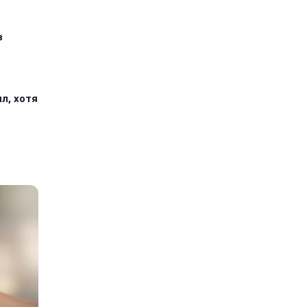
з
л, хотя