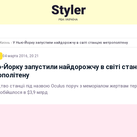
Жизнь
›
У Нью-Йорку запустили найдорожчу в світі станцію метрополітену
04 марта 2016, 20:21
-Йорку запустили найдорожчу в світі ста
політену
тво станції під назвою Oculus поруч з меморіалом жертвам тер
обійшлося в $3,9 млрд