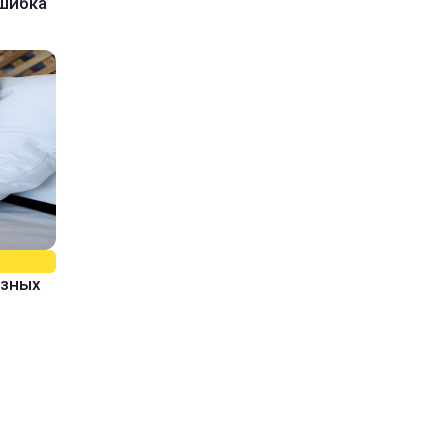
ошибка
азных