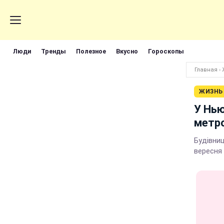
Люди
Тренды
Полезное
Вкусно
Гороскопы
Главная
›
ЖИЗНЬ
У Нью
метро
Будівниц
вересня 