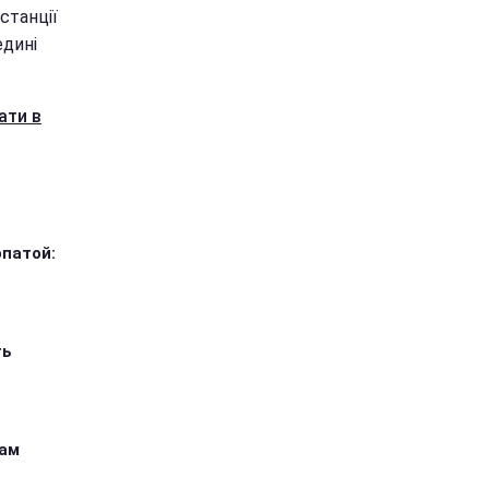
станції
едині
ати в
опатой:
ть
кам