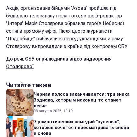
Акція, організована бійцями "Азова" пройшла під
будівлею телеканалу після того, як
шеф-редактор
"Інтера" Марія Столярова образила героїв Небесної
сотні в прямому ефірі. Після цього журналісти
"Подробиць" вибачилися перед українцями, а саму
Столярову випровадили з країни під контролем СБУ.
До речі,
СБУ оприлюднила відео видворення
Столярової
.
Читайте также
Черная полоса заканчивается: три знака
Зодиака, которым наконец-то станет
легче
08 августа 2026, 19:19
7 романтических комедий "нулевых",
которые хочется пересматривать снова
и снова