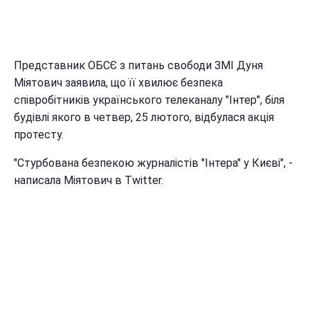
Представник ОБСЄ з питань свободи ЗМІ Дуня
Міятович заявила, що її хвилює безпека
співробітників українського телеканалу "Інтер", біля
будівлі якого в четвер, 25 лютого, відбулася акція
протесту.
"Стурбована безпекою журналістів "Інтера" у Києві", -
написала Міятович в Twitter.