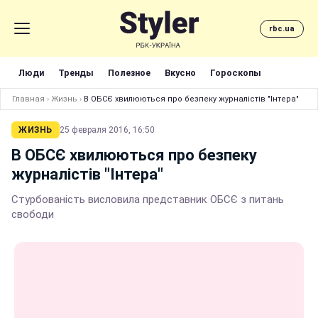
rbc.ua
Люди
Тренды
Полезное
Вкусно
Гороскопы
Главная
›
Жизнь
›
В ОБСЄ хвилюються про безпеку журналістів "Інтера"
ЖИЗНЬ
25 февраля 2016, 16:50
В ОБСЄ хвилюються про безпеку
журналістів "Інтера"
Стурбованість висловила представник ОБСЄ з питань
свободи