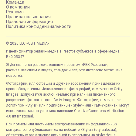
Команда
О компании
Реклама
Правила пользования
Правовая информация
Политика конфиденциальности
© 2026 LLC «UBT MEDIA»
Идентификатор онлайн-медиа в Реестре субъектов в сфере медиа —
R40-05347
Styler является развлекательным проектом «РБК-Украина»,
рассказывающим о людях, трендах и всё, что интересно читать вне
новостей.
Фотографии, иллюстрации и другие изображения принадлежат их
правообладателям. Использование фотографий, отмеченных Getty
Images, допускается исключительно при наличии письменного
разрешения фотоагентства Getty Images. Фотографии, отмеченные
логотипом «Styler» или подписанные «Styler» или «РБК-Украина», могут
использоваться на условиях лицензии Creative Commons Attribution
4.0 International.
При полном или частичном воспроизведении информационных
материалов, опубликованных на вебсайте «Styler» (styler.rbc.ua),
обязательно размещение активной гиперссылки на styler.rbc.ua,