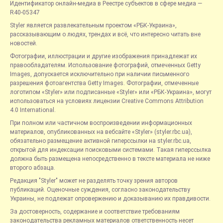
Идентификатор онлайн-медиа в Реестре субъектов в сфере медиа —
R40-05347
Styler является развлекательным проектом «РБК-Украина»,
рассказывающим о людях, трендах и всё, что интересно читать вне
новостей.
Фотографии, иллюстрации и другие изображения принадлежат их
правообладателям. Использование фотографий, отмеченных Getty
Images, допускается исключительно при наличии письменного
разрешения фотоагентства Getty Images. Фотографии, отмеченные
логотипом «Styler» или подписанные «Styler» или «РБК-Украина», могут
использоваться на условиях лицензии Creative Commons Attribution
4.0 International.
При полном или частичном воспроизведении информационных
материалов, опубликованных на вебсайте «Styler» (styler.rbc.ua),
обязательно размещение активной гиперссылки на styler.rbc.ua,
открытой для индексации поисковыми системами. Такая гиперссылка
должна быть размещена непосредственно в тексте материала не ниже
второго абзаца.
Редакция "Styler" может не разделять точку зрения авторов
публикаций. Оценочные суждения, согласно законодательству
Украины, не подлежат опровержению и доказыванию их правдивости.
За достоверность, содержание и соответствие требованиям
законодательства рекламных материалов ответственность несет