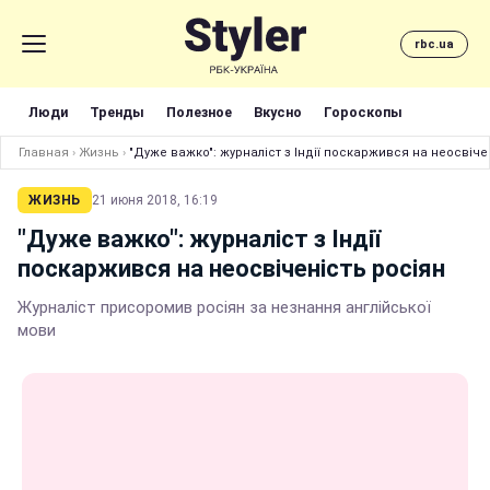
rbc.ua
Люди
Тренды
Полезное
Вкусно
Гороскопы
Главная
›
Жизнь
›
"Дуже важко": журналіст з Індії поскаржився на неосвіче
ЖИЗНЬ
21 июня 2018, 16:19
"Дуже важко": журналіст з Індії
поскаржився на неосвіченість росіян
Журналіст присоромив росіян за незнання англійської
мови