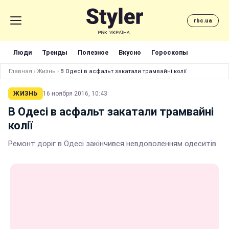
rbc.ua
Люди
Тренды
Полезное
Вкусно
Гороскопы
Главная
›
Жизнь
›
В Одесі в асфальт закатали трамвайні колії
ЖИЗНЬ
16 ноября 2016, 10:43
В Одесі в асфальт закатали трамвайні
колії
Ремонт доріг в Одесі закінчився невдоволенням одеситів