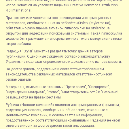
логотипом «Styler» или подписанные «Styler» или «РБК-Украина», могут
использоваться на условиях лицензии Creative Commons Attribution
4.0 International.
При полном или частичном воспроизведении информационных
материалов, опубликованных на вебсайте «Styler» (styler.rbc.ua),
обязательно размещение активной гиперссылки на styler.rbc.ua,
открытой для индексации поисковыми системами. Такая гиперссылка
должна быть размещена непосредственно в тексте материала не ниже
второго абзаца.
Редакция "Styler" может не разделять точку зрения авторов
публикаций. Оценочные суждения, согласно законодательству
Украины, не подлежат опровержению и доказыванию их правдивости.
За достоверность, содержание и соответствие требованиям
законодательства рекламных материалов ответственность несет
рекламодатель.
Материалы, отмеченные плашками "Пресс-релиз", "Спецпроект",
"Партнерский материал", "Promo", "Благотворительность" и "Резонанс",
размещаются на правах рекламы.
Рубрика «Новости компаний» является информационным форматом,
содержащим новости, сообщения и объявления, связанные с
деятельностью компаний, и основывается на информации,
предоставленной соответствующими компаниями. Редакция не несет
ответственности за достоверность такой информации.