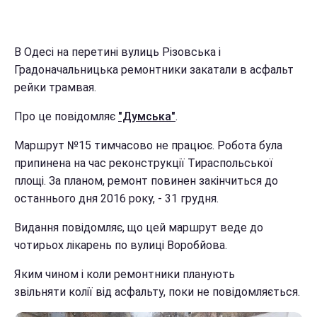
В Одесі на перетині вулиць Різовська і
Градоначальницька ремонтники закатали в асфальт
рейки трамвая.
Про це повідомляє
"Думська"
.
Маршрут №15 тимчасово не працює. Робота була
припинена на час реконструкції Тираспольської
площі. За планом, ремонт повинен закінчиться до
останнього дня 2016 року, - 31 грудня.
Видання повідомляє, що цей маршрут веде до
чотирьох лікарень по вулиці Воробйова.
Яким чином і коли ремонтники планують
звільняти колії від асфальту, поки не повідомляється.