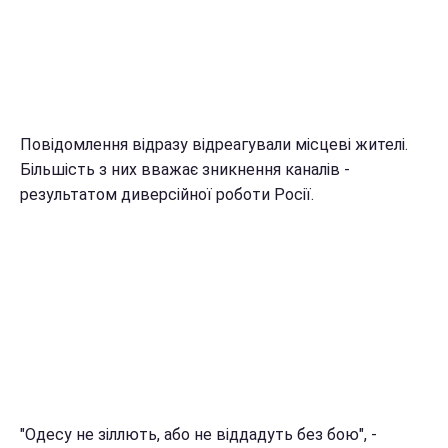
Повідомлення відразу відреагували місцеві жителі.
Більшість з них вважає зникнення каналів -
результатом диверсійної роботи Росії.
"Одесу не зіллють, або не віддадуть без бою", -