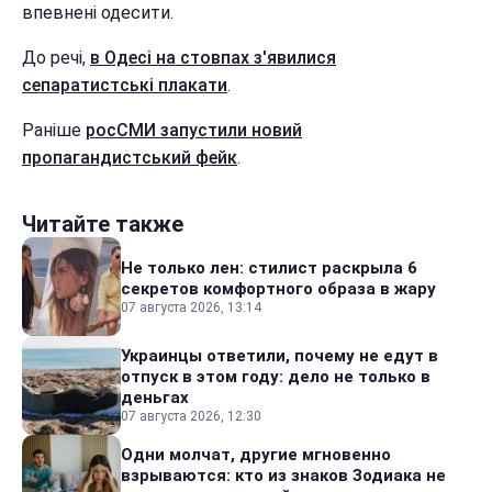
впевнені одесити.
До речі,
в Одесі на стовпах з'явилися
сепаратистські плакати
.
Раніше
росСМИ запустили новий
пропагандистський фейк
.
Читайте также
Не только лен: стилист раскрыла 6
секретов комфортного образа в жару
07 августа 2026, 13:14
Украинцы ответили, почему не едут в
отпуск в этом году: дело не только в
деньгах
07 августа 2026, 12:30
Одни молчат, другие мгновенно
взрываются: кто из знаков Зодиака не