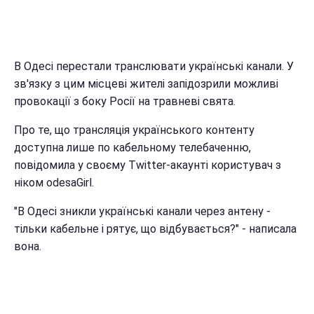
В Одесі перестали транслювати українські канали. У
зв'язку з цим місцеві жителі запідозрили можливі
провокації з боку Росії на травневі свята.
Про те, що трансляція українського контенту
доступна лише по кабельному телебаченню,
повідомила у своєму Twitter-акаунті користувач з
ніком odesaGirl.
"В Одесі зникли українські канали через антену -
тільки кабельне і рятує, що відбувається?" - написала
вона.