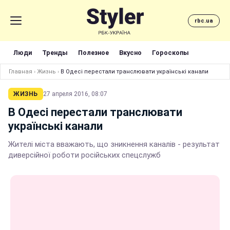
rbc.ua
Люди
Тренды
Полезное
Вкусно
Гороскопы
Главная
›
Жизнь
›
В Одесі перестали транслювати українські канали
ЖИЗНЬ
27 апреля 2016, 08:07
В Одесі перестали транслювати
українські канали
Жителі міста вважають, що зникнення каналів - результат
диверсійної роботи російських спецслужб