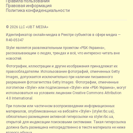
Правила пользования
Правовая информация
Политика конфиденциальности
© 2026 LLC «UBT MEDIA»
Идентификатор онлайн-медиа в Реестре субъектов в сфере медиа —
R40-05347
Styler является развлекательным проектом «РБК-Украина»,
рассказывающим о людях, трендах и всё, что интересно читать вне
новостей.
Фотографии, иллюстрации и другие изображения принадлежат их
правообладателям. Использование фотографий, отмеченных Getty
Images, допускается исключительно при наличии письменного
разрешения фотоагентства Getty Images. Фотографии, отмеченные
логотипом «Styler» или подписанные «Styler» или «РБК-Украина», могут
использоваться на условиях лицензии Creative Commons Attribution
4.0 International.
При полном или частичном воспроизведении информационных
материалов, опубликованных на вебсайте «Styler» (styler.rbc.ua),
обязательно размещение активной гиперссылки на styler.rbc.ua,
открытой для индексации поисковыми системами. Такая гиперссылка
должна быть размещена непосредственно в тексте материала не ниже
второго абзаца.