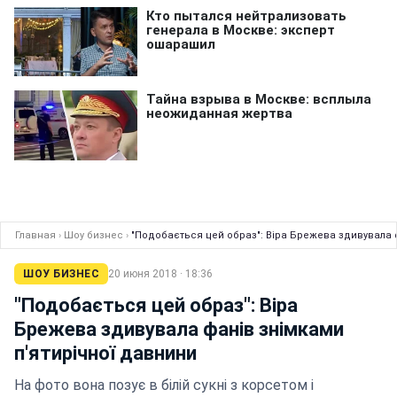
Главная
›
Шоу бизнес
›
"Подобається цей образ": Віра Брежева здивувала 
ШОУ БИЗНЕС
20 июня 2018 · 18:36
"Подобається цей образ": Віра
Брежева здивувала фанів знімками
п'ятирічної давнини
На фото вона позує в білій сукні з корсетом і