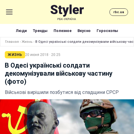
rbc.ua
Люди
Тренды
Полезное
Вкусно
Гороскопы
Главная
›
Жизнь
›
В Одесі українські солдати декомунізували військову час
ЖИЗНЬ
20 июня 2018 · 20:25
В Одесі українські солдати
декомунізували військову частину
(фото)
Військові вирішили позбутися від спадщини СРСР