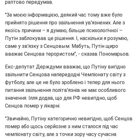
раптово передумав.
"За моєю інформацією, деякий час тому вже було
прийнято рішення про звільнення ув'язнених. Але з
якоїсь причини – я думаю, більше психологічної –
Путін заблокував це рішення. І, наскільки я розумію,
саме у зв'язку з Сенцовым. Мабуть, Путін щиро
вважає Сенцова терористом", - сказав Пономарьов.
Екс-депутат Держдуми вважає, що Путіну вигідно
звільнити Сенцова напередодні Чемпіонату світу з
футболу, але це не було зроблено і тепер для нього
питання звільнення політв'язнів не має особливого
значення. Ілля додав, що для РФ невигідно, щоб
Сенцов помер у лікарні.
"Звичайно, Путіну категорично невигідно, щоб Сенцов
помер або щось серйозне з ним сталося під час
чемпіонату світу, але з точки зору часу сучасна