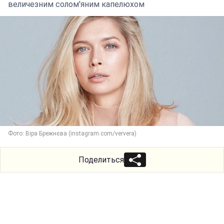
величезним солом'яним капелюхом
Фото: Віра Брежнєва (instagram.com/ververa)
Поделиться