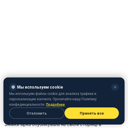
🍪
Мы используем cookie
✕
Мы используем файлы cookie для анализа трафика и
персонализации контента. Прочитайте нашу Политику
конфиденциальности.
Подробнее
Популярна 36-річна співачка Віра Брежнєва, поділилася
Отклонить
Принять все
з фанами фото, де вона позує в незвичному образі.
Знімки зірка опублікувала на своїй сторінці в