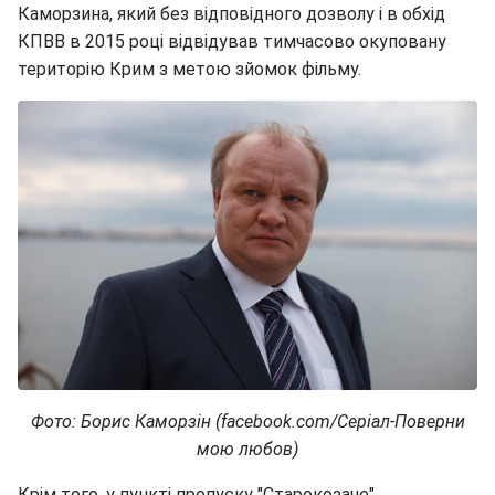
Каморзина, який без відповідного дозволу і в обхід
КПВВ в 2015 році відвідував тимчасово окуповану
територію Крим з метою зйомок фільму.
Фото: Борис Каморзін (facebook.com/Серіал-Поверни
мою любов)
Крім того, у пункті пропуску "Старокозаче"