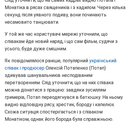
Слід уточнити, що на самих кадрах видно Потапа і
Монатіка в рясах священиків і з кадилом. Через кілька
секунд після уявного подиву, вони починають
несамовито танцювати.
У той же час користувачі мережі уточнили, що
співакам йде новий наряд, і що сам фільм, судячи з
усього, буде дуже смішним.
Як повідомлялося раніше, популярний
український
співак і продюсер
Олексій Потапенко (Потап)
здивував шанувальників несподіваним
перетворенням. Слід уточнити, що на них співака
можна дізнатися з працею: завдяки зусиллям
гримерів, Потап переодягнувся в батюшку. На ньому
видно відповідну рясу, хрестик, бороду і капелюх.
Схожа ситуація спостерігається і з співаком
Монатіком, однак його борода була справжньою.