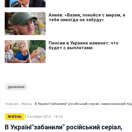
движение
Главная
›
Жизнь
›
В Україні"забанили" російський серіал, замаскований під
ЖИЗНЬ
10 ноября 2016 · 18:55
В Україні"забанили" російський серіал,