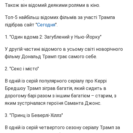
Також він відомий деякими ролями в кіно.
Топ-5 найбільш відомих фільмів за участі Трампа
підібрав сайт "
Сегодня
".
1. "Один вдома 2: Загублений у Нью-Йорку"
У другій частині відомого в усьому світі новорічного
фільму Дональд Трамп грає самого себе.
2. "Секс і місто"
В одній із серій популярного серіалу про Керрі
Бредшоу Трамп зіграв багатія, який сидить в
дорогому барі разом з іншим багатієм – старим, з
яким зустрічалася героїня Саманта Джонс.
3. "Принц із Беверлі-Хіллз"
В одній із серій четвертого сезону серіалу Трамп за