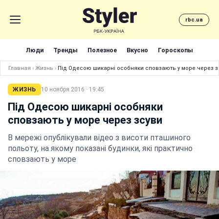
rbc.ua
Люди
Тренды
Полезное
Вкусно
Гороскопы
Главная
›
Жизнь
›
Під Одесою шикарні особняки сповзають у море через з
ЖИЗНЬ
10 ноября 2016 · 19:45
Під Одесою шикарні особняки
сповзають у море через зсуви
В мережі опублікували відео з висоти пташиного
польоту, на якому показані будинки, які практично
сповзають у море