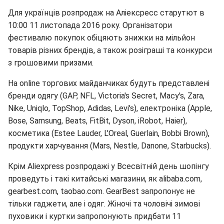
Для українців розпродаж на Аліексресс старутют в
10:00 11 листопада 2016 року. Організатори
фестивалю покупок обіцяють знижки на мільйон
товарів різних брендів, а також розіграші та конкурси
з грошовими призами.
На online торгових майданчиках будуть представлені
бренди одягу (GAP, NFL, Victoria's Secret, Macy's, Zara,
Nike, Uniqlo, TopShop, Adidas, Levi's), електроніка (Apple,
Bose, Samsung, Beats, FitBit, Dyson, iRobot, Haier),
косметика (Estee Lauder, L'Oreal, Guerlain, Bobbi Brown),
продукти харчування (Mars, Nestle, Danone, Starbucks).
Крім Aliexpress розпродажі у Всесвітній день шопінгу
проведуть і такі китайські магазини, як alibaba.com,
gearbest.com, taobao.com. GearBest запропонує не
тільки гаджети, але і одяг. Жіночі та чоловічі зимові
пуховики і куртки запропонують придбати 11