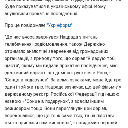
буде показуватися в українському ефірі. Йому
анулювали прокатне посвідчення.
Про це повідомляє
"Укрінформ"
.
"До нас вчора звернувся Нацрада з питань
телебачення і радіомовлення, також Держкіно
отримало аналогічні звернення від громадських
організацій, з приводу того, що серіал "Я дарую тобі
щастя", якому ми видали прокатне посвідчення, має
ідентичний варіант, що демонструється в Росії, -
"Сонце в подарунок". За всіма ознаками, мова йде про
один і той же твір. Нацрада зазначає, що цей фільм є у
державному реєстрі Російської Федерації під іншою
назвою - "Сонце в подарунок", з зовсім іншим
режисером тощо. Вони переглянули цей серіал,
переконалися, що це те ж саме твір, та на підставі
цього прислали нам висновок", - повідомив перший