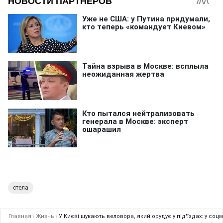
стела
Главная
›
Жизнь
›
У Києві шукають веловора, який орудує у під'їздах: у со