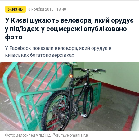
ЖИЗНЬ
10 ноября 2016 · 18:40
У Києві шукають веловора, який орудує
у під'їздах: у соцмережі опубліковано
фото
У Facebook показали веловора, який орудує в
київських багатоповерхівках
Фото: Велосипед у під'їзді (forum.velomania.ru)