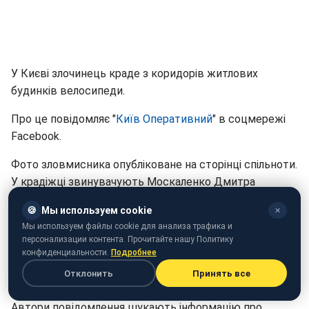
У Києві злочинець краде з коридорів житлових
будинків велосипеди.
Про це повідомляє "
Київ Оперативний
" в соцмережі
Facebook.
Фото зловмисника опубліковане на сторінці спільноти.
У крадіжці звинувачують Москаленко Дмитра
Ігоровича.
🍪
Мы используем cookie
✕
"Розшук! Веловор. Зберігаєте велосипед в загальному
Мы используем файлы cookie для анализа трафика и
персонализации контента. Прочитайте нашу Политику
коридорі? Тоді знайте, що легко зможете стати
конфиденциальности.
Подробнее
жертвою Москаленко Дмитра Ігоровича", - написали у
Отклонить
Принять все
групі.
Автори повідомлення шукають інформацію про