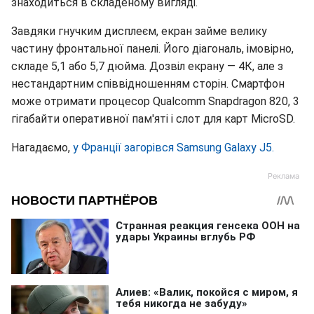
знаходиться в складеному вигляді.
Завдяки гнучким дисплеєм, екран займе велику
частину фронтальної панелі. Його діагональ, імовірно,
складе 5,1 або 5,7 дюйма. Дозвіл екрану — 4К, але з
нестандартним співвідношенням сторін. Смартфон
може отримати процесор Qualcomm Snapdragon 820, 3
гігабайти оперативної пам'яті і слот для карт MicroSD.
Нагадаємо,
у Франції загорівся Samsung Galaxy J5.