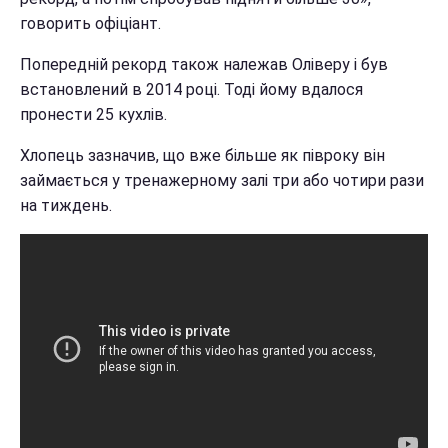
говорить офіціант.
Попередній рекорд також належав Оліверу і був
встановлений в 2014 році. Тоді йому вдалося
пронести 25 кухлів.
Хлопець зазначив, що вже більше як півроку він
займається у тренажерному залі три або чотири рази
на тиждень.