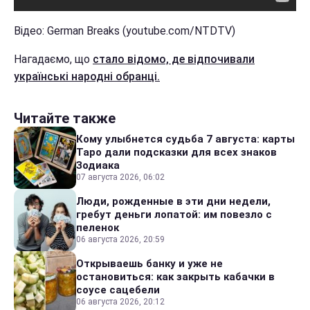
Відео: German Breaks (youtube.com/NTDTV)
Нагадаємо, що
стало відомо, де відпочивали
українські народні обранці.
Читайте также
Кому улыбнется судьба 7 августа: карты
Таро дали подсказки для всех знаков
Зодиака
07 августа 2026, 06:02
Люди, рожденные в эти дни недели,
гребут деньги лопатой: им повезло с
пеленок
06 августа 2026, 20:59
Открываешь банку и уже не
остановиться: как закрыть кабачки в
соусе сацебели
06 августа 2026, 20:12