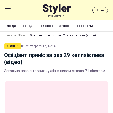
rbc.ua
Люди
Тренды
Полезное
Вкусно
Гороскопы
Главная
›
Жизнь
›
Офіціант приніс за раз 29 келихів пива (відео)
ЖИЗНЬ
05 сентября 2017, 15:54
Офіціант приніс за раз 29 келихів пива
(відео)
Загальна вага літрових кухлів з пивом склала 71 кілограм