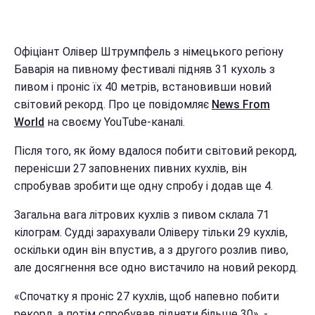
Офіціант Олівер Штрумпфель з німецького регіону
Баварія на пивному фестивалі підняв 31 кухоль з
пивом і проніс їх 40 метрів, встановивши новий
світовий рекорд. Про це повідомляє
News From
World
на своєму YouTube-каналі.
Після того, як йому вдалося побити світовий рекорд,
перенісши 27 заповнених пивних кухлів, він
спробував зробити ще одну спробу і додав ще 4.
Загальна вага літрових кухлів з пивом склала 71
кілограм. Судді зарахували Оліверу тільки 29 кухлів,
оскільки один він впустив, а з другого розлив пиво,
але досягнення все одно вистачило на новий рекорд.
«Спочатку я проніс 27 кухлів, щоб напевно побити
рекорд, а потім спробував підняти більше 30», -