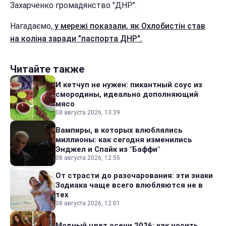
Захарченко громадянство "ДНР".
Нагадаємо,
у мережі показали, як Охлобистін став
на коліна заради "паспорта ДНР".
Читайте также
И кетчуп не нужен: пикантный соус из
смородины, идеально дополняющий
мясо
08 августа 2026, 13:39
Вампиры, в которых влюблялись
миллионы: как сегодня изменились
Энджел и Спайк из "Баффи"
08 августа 2026, 12:55
От страсти до разочарования: эти знаки
Зодиака чаще всего влюбляются не в
тех
08 августа 2026, 12:01
Модный цвет осени 2026: как носить