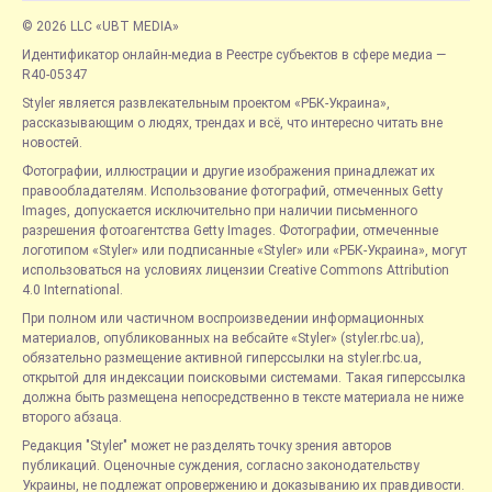
© 2026 LLC «UBT MEDIA»
Идентификатор онлайн-медиа в Реестре субъектов в сфере медиа —
R40-05347
Styler является развлекательным проектом «РБК-Украина»,
рассказывающим о людях, трендах и всё, что интересно читать вне
новостей.
Фотографии, иллюстрации и другие изображения принадлежат их
правообладателям. Использование фотографий, отмеченных Getty
Images, допускается исключительно при наличии письменного
разрешения фотоагентства Getty Images. Фотографии, отмеченные
логотипом «Styler» или подписанные «Styler» или «РБК-Украина», могут
использоваться на условиях лицензии Creative Commons Attribution
4.0 International.
При полном или частичном воспроизведении информационных
материалов, опубликованных на вебсайте «Styler» (styler.rbc.ua),
обязательно размещение активной гиперссылки на styler.rbc.ua,
открытой для индексации поисковыми системами. Такая гиперссылка
должна быть размещена непосредственно в тексте материала не ниже
второго абзаца.
Редакция "Styler" может не разделять точку зрения авторов
публикаций. Оценочные суждения, согласно законодательству
Украины, не подлежат опровержению и доказыванию их правдивости.