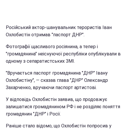
Російський актор-шанувальник терористів Іван
Охлобистін отримав "паспорт ДНР".
Фотографії щасливого росіянина, а тепер і
"громадянина" неіснуючої республіки опублікували в
одному з сепаратистських ЗМІ.
"Вручається паспорт громадянина "ДНР" Івану
Охлобистіну", — сказав глава "ДНР" Олександр
Захарченко, вручаючи паспорт артистові.
У відповідь Охлобистін заявив, що продовжує
залишатися громадянином РФ і не розділяє поняття
громадянин "ДНР" і Росії.
Раніше стало відомо, що Охлобистін попросив у