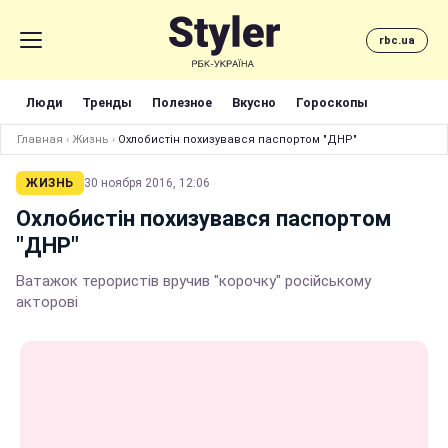
rbc.ua
Люди
Тренды
Полезное
Вкусно
Гороскопы
Главная
›
Жизнь
›
Охлобистін похизувався паспортом "ДНР"
ЖИЗНЬ
30 ноября 2016, 12:06
Охлобистін похизувався паспортом
"ДНР"
Ватажок терористів вручив "корочку" російському
акторові