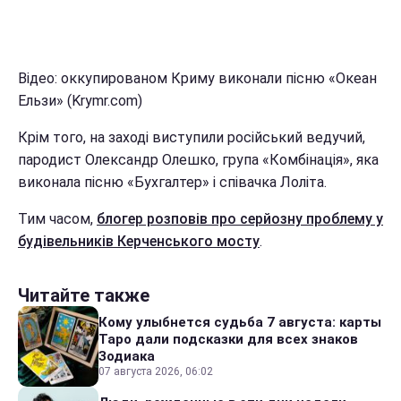
Відео: оккупированом Криму виконали пісню «Океан
Ельзи» (Krymr.com)
Крім того, на заході виступили російський ведучий,
пародист Олександр Олешко, група «Комбінація», яка
виконала пісню «Бухгалтер» і співачка Лоліта.
Тим часом,
блогер розповів про серйозну проблему у
будівельників Керченського мосту
.
Читайте также
Кому улыбнется судьба 7 августа: карты
Таро дали подсказки для всех знаков
Зодиака
07 августа 2026, 06:02