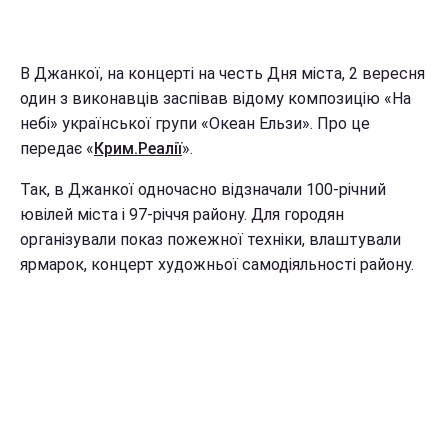
В Джанкої, на концерті на честь Дня міста, 2 вересня
один з виконавців заспівав відому композицію «На
небі» української групи «Океан Ельзи». Про це
передає «
Крим.Реалії
».
Так, в Джанкої одночасно відзначали 100-річний
ювілей міста і 97-річчя району. Для городян
організували показ пожежної техніки, влаштували
ярмарок, концерт художньої самодіяльності району.