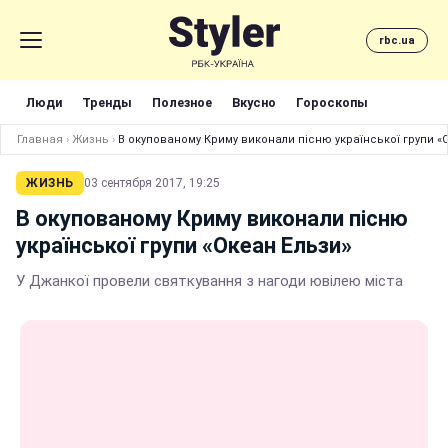
rbc.ua
Люди
Тренды
Полезное
Вкусно
Гороскопы
Главная
›
Жизнь
›
В окупованому Криму виконали пісню української групи «
ЖИЗНЬ
03 сентября 2017, 19:25
В окупованому Криму виконали пісню
української групи «Океан Ельзи»
У Джанкої провели святкування з нагоди ювілею міста