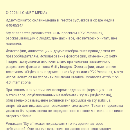
© 2026 LLC «UBT MEDIA»
Идентификатор онлайн-медиа в Реестре субъектов в сфере медиа —
R40-05347
Styler является развлекательным проектом «РБК-Украина»,
рассказывающим о людях, трендах и всё, что интересно читать вне
новостей.
Фотографии, иллюстрации и другие изображения принадлежат их
правообладателям. Использование фотографий, отмеченных Getty
Images, допускается исключительно при наличии письменного
разрешения фотоагентства Getty Images. Фотографии, отмеченные
логотипом «Styler» или подписанные «Styler» или «РБК-Украина», могут
использоваться на условиях лицензии Creative Commons Attribution
4.0 International.
При полном или частичном воспроизведении информационных
материалов, опубликованных на вебсайте «Styler» (styler.rbc.ua),
обязательно размещение активной гиперссылки на styler.rbc.ua,
открытой для индексации поисковыми системами. Такая гиперссылка
должна быть размещена непосредственно в тексте материала не ниже
второго абзаца.
Редакция "Styler" может не разделять точку зрения авторов
публикаций. Оценочные суждения, согласно законодательству