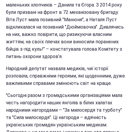
маленьких хлопчиків – Данила та Єгора. З 2014 року
були призвані на фронт в 72 механізовану бригаду.
Віта Луст мала позивний "Манюня", а Наталя Луст
відкликалася на позивний "Дюймовочка". Дивлячись
на них, важко повірити, що ризикуючи власним
життям, на своїх плечах вони виносили поранених
бійців з-під куль!" – констатувала голова Комітету з
питань охорони здоров’я.
Народний депутат назвала медиків, чиї історії
розповіла, справжніми героями, які щоденними, дуже
важливими справами змінюють світ на краще.
"Сьогодні разом з громадськими організаціями мала
честь нагородити наших янголів в білих халатах
народними нагородами – "За милосердя та турботу"
та "Сила милосердя". Ці нагороди – вдячність
українських громадян українським медикам.