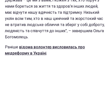
Держава – це ми з вами, і кожен з тих, хто поруч з
нами бореться за життя та здоров’я інших людей,
має відчути нашу вдячність та підтримку. Низький
уклін всім тим, хто в наш цинічний та жорстокий час
не втратив людське обличчя та зберіг у собі доброту,
людяність та співчуття до інших", – завершила Ольга
Богомолець.
Раніше
відома волонтер висловилась про
медреформу в Україні
.