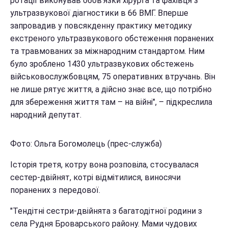
ротації виконував обов’язки хірурга та фахівця з
ультразвукової діагностики в 66 ВМГ. Вперше
запровадив у повсякденну практику методику
екстреного ультразвукового обстеження поранених
та травмованих за міжнародним стандартом. Ним
було зроблено 1430 ультразвукових обстежень
військовослужбовцям, 75 оперативних втручань. Він
не лише рятує життя, а дійсно знає все, що потрібно
для збереження життя там – на війні", – підкреслила
народний депутат.
Фото: Ольга Богомолець (прес-служба)
Історія третя, котру вона розповіла, стосувалася
сестер-двійнят, котрі відмітилися, виносячи
поранених з передової.
"Тендітні сестри-двійнята з багатодітної родини з
села Рудня Броварського району. Мами чудових