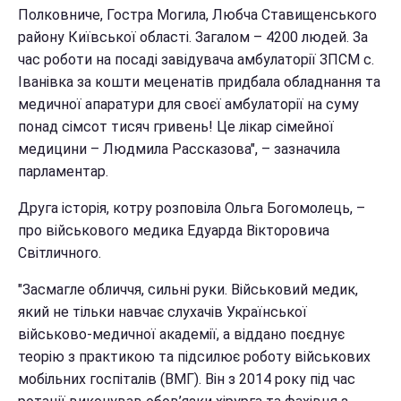
Полковниче, Гостра Могила, Любча Ставищенського
району Київської області. Загалом – 4200 людей. За
час роботи на посаді завідувача амбулаторії ЗПСМ с.
Іванівка за кошти меценатів придбала обладнання та
медичної апаратури для своєї амбулаторії на суму
понад сімсот тисяч гривень! Це лікар сімейної
медицини – Людмила Рассказова", – зазначила
парламентар.
Друга історія, котру розповіла Ольга Богомолець, –
про військового медика Едуарда Вікторовича
Світличного.
"Засмагле обличчя, сильні руки. Військовий медик,
який не тільки навчає слухачів Української
військово-медичної академії, а віддано поєднує
теорію з практикою та підсилює роботу військових
мобільних госпіталів (ВМГ). Він з 2014 року під час