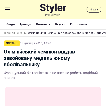
rbc.ua
Люди
Тренды
Полезное
Вкусно
Гороскопы
Главная
›
Жизнь
›
Олімпійський чемпіон віддав завойовану медаль юному 
ЖИЗНЬ
06 декабря 2016, 10:47
Олімпійський чемпіон віддав
завойовану медаль юному
вболівальнику
Французький біатлоніст вже не вперше робить подібний
вчинок