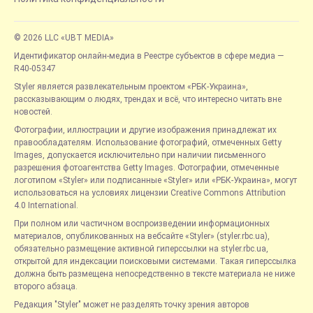
© 2026 LLC «UBT MEDIA»
Идентификатор онлайн-медиа в Реестре субъектов в сфере медиа —
R40-05347
Styler является развлекательным проектом «РБК-Украина»,
рассказывающим о людях, трендах и всё, что интересно читать вне
новостей.
Фотографии, иллюстрации и другие изображения принадлежат их
правообладателям. Использование фотографий, отмеченных Getty
Images, допускается исключительно при наличии письменного
разрешения фотоагентства Getty Images. Фотографии, отмеченные
логотипом «Styler» или подписанные «Styler» или «РБК-Украина», могут
использоваться на условиях лицензии Creative Commons Attribution
4.0 International.
При полном или частичном воспроизведении информационных
материалов, опубликованных на вебсайте «Styler» (styler.rbc.ua),
обязательно размещение активной гиперссылки на styler.rbc.ua,
открытой для индексации поисковыми системами. Такая гиперссылка
должна быть размещена непосредственно в тексте материала не ниже
второго абзаца.
Редакция "Styler" может не разделять точку зрения авторов