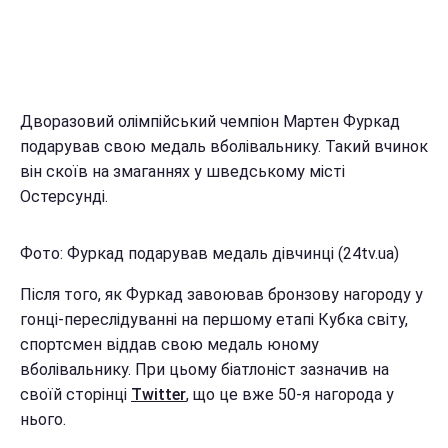
Дворазовий олімпійський чемпіон Мартен Фуркад
подарував свою медаль вболівальнику. Такий вчинок
він скоїв на змаганнях у шведському місті
Остерсунді.
Фото: Фуркад подарував медаль дівчинці (24tv.ua)
Після того, як Фуркад завоював бронзову нагороду у
гонці-переслідуванні на першому етапі Кубка світу,
спортсмен віддав свою медаль юному
вболівальнику. При цьому біатлоніст зазначив на
своїй сторінці
Twitter
, що це вже 50-я нагорода у
нього.