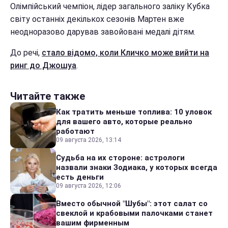
Олімпійський чемпіон, лідер загального заліку Кубка
світу останніх декількох сезонів Мартен вже
неодноразово дарував завойовані медалі дітям.
До речі,
стало відомо, коли Кличко може вийти на
ринг до Джошуа
.
Читайте также
Как тратить меньше топлива: 10 уловок
для вашего авто, которые реально
работают
09 августа 2026, 13:14
Судьба на их стороне: астрологи
назвали знаки Зодиака, у которых всегда
есть деньги
09 августа 2026, 12:06
Вместо обычной "Шубы": этот салат со
свеклой и крабовыми палочками станет
вашим фирменным