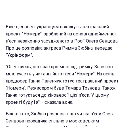
Вже цієї осені українцям покажуть театральний
проект "Номери", зроблений на основі однойменної
п'єси незаконно засудженого в Росії Олега Сенцова.
Про це розповіла актриса Римма Зюбіна, передає
"
Укрінформ
".
"Олег писав, що знає про мою підтримку. Знає про
мою участь у читанні його п'єси "Номери". На осінь
продюсер Ганна Паленчук готує театральний проект
"Номери". Режисером буде Тамара Трунова. Також
Ганна готується до кіноверсії цієї п'єси. У цьому
проекті буду і я", - сказала вона.
Більш того, Зюбіна розповіла, що читка п'єси Олега
Сенцова проходила спільно з московським