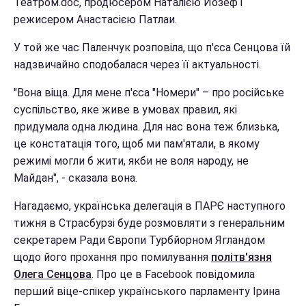
Театром.doc, продюсером Наталією Йозеф і
режисером Анастасією Патлаи.
У той же час Паленчук розповіла, що п'єса Сенцова їй
надзвичайно сподобалася через її актуальності.
"Вона віща. Для мене п'єса "Номери" – про російське
суспільство, яке живе в умовах правил, які
придумала одна людина. Для нас вона теж близька,
це констатація того, щоб ми пам'ятали, в якому
режимі могли б жити, якби не воля народу, не
Майдан", - сказала вона.
Нагадаємо, українська делегація в ПАРЄ наступного
тижня в Страсбурзі буде розмовляти з генеральним
секретарем Ради Європи Турбйорном Ягландом
щодо його прохання про помилування
політв'язня
Олега Сенцова
. Про це в Facebook повідомила
перший віце-спікер українського парламенту Ірина