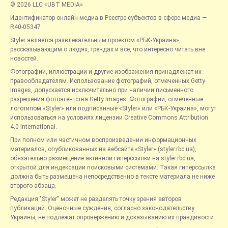
© 2026 LLC «UBT MEDIA»
Идентификатор онлайн-медиа в Реестре субъектов в сфере медиа —
R40-05347
Styler является развлекательным проектом «РБК-Украина»,
рассказывающим о людях, трендах и всё, что интересно читать вне
новостей.
Фотографии, иллюстрации и другие изображения принадлежат их
правообладателям. Использование фотографий, отмеченных Getty
Images, допускается исключительно при наличии письменного
разрешения фотоагентства Getty Images. Фотографии, отмеченные
логотипом «Styler» или подписанные «Styler» или «РБК-Украина», могут
использоваться на условиях лицензии Creative Commons Attribution
4.0 International.
При полном или частичном воспроизведении информационных
материалов, опубликованных на вебсайте «Styler» (styler.rbc.ua),
обязательно размещение активной гиперссылки на styler.rbc.ua,
открытой для индексации поисковыми системами. Такая гиперссылка
должна быть размещена непосредственно в тексте материала не ниже
второго абзаца.
Редакция "Styler" может не разделять точку зрения авторов
публикаций. Оценочные суждения, согласно законодательству
Украины, не подлежат опровержению и доказыванию их правдивости.