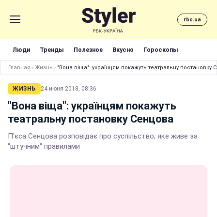
rbc.ua
Люди
Тренды
Полезное
Вкусно
Гороскопы
Главная
›
Жизнь
›
"Вона віща": українцям покажуть театральну постановку 
ЖИЗНЬ
24 июня 2018, 08:36
"Вона віща": українцям покажуть
театральну постановку Сенцова
П'єса Сенцова розповідає про суспільство, яке живе за
"штучним" правилами