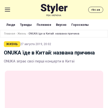
rbc.ua
Люди
Тренды
Полезное
Вкусно
Гороскопы
Главная
›
Жизнь
›
ONUKA їде в Китай: названа причина
ЖИЗНЬ
27 августа 2019, 20:02
ONUKA їде в Китай: названа причина
ONUKA зіграє свої перші концерти в Китаї