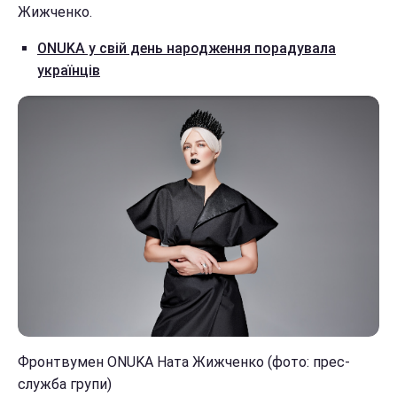
Жижченко.
ONUKA у свій день народження порадувала
українців
Фронтвумен ONUKA Ната Жижченко (фото: прес-
служба групи)