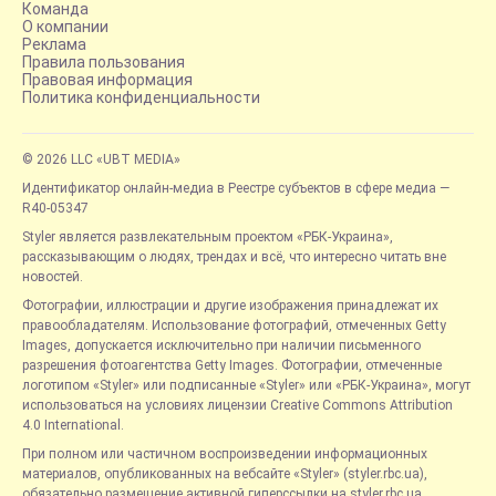
Команда
О компании
Реклама
Правила пользования
Правовая информация
Политика конфиденциальности
© 2026 LLC «UBT MEDIA»
Идентификатор онлайн-медиа в Реестре субъектов в сфере медиа —
R40-05347
Styler является развлекательным проектом «РБК-Украина»,
рассказывающим о людях, трендах и всё, что интересно читать вне
новостей.
Фотографии, иллюстрации и другие изображения принадлежат их
правообладателям. Использование фотографий, отмеченных Getty
Images, допускается исключительно при наличии письменного
разрешения фотоагентства Getty Images. Фотографии, отмеченные
логотипом «Styler» или подписанные «Styler» или «РБК-Украина», могут
использоваться на условиях лицензии Creative Commons Attribution
4.0 International.
При полном или частичном воспроизведении информационных
материалов, опубликованных на вебсайте «Styler» (styler.rbc.ua),
обязательно размещение активной гиперссылки на styler.rbc.ua,