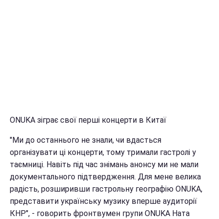
ONUKA зіграє свої перші концерти в Китаї
"Ми до останнього не знали, чи вдасться
організувати ці концерти, тому тримали гастролі у
таємниці. Навіть під час знімань анонсу ми не мали
документального підтвердження. Для мене велика
радість, розширивши гастрольну географію ONUKA,
представити українську музику вперше аудиторії
КНР", - говорить фронтвумен групи ONUKA Ната