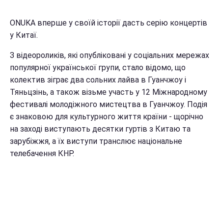
ONUKA вперше у своїй історії дасть серію концертів
у Китаї.
З відеороликів, які опубліковані у соціальних мережах
популярної української групи, стало відомо, що
колектив зіграє два сольних лайва в Гуанчжоу і
Тяньцзінь, а також візьме участь у 12 Міжнародному
фестивалі молодіжного мистецтва в Гуанчжоу. Подія
є знаковою для культурного життя країни - щорічно
на заході виступають десятки гуртів з Китаю та
зарубіжжя, а їх виступи транслює національне
телебачення КНР.