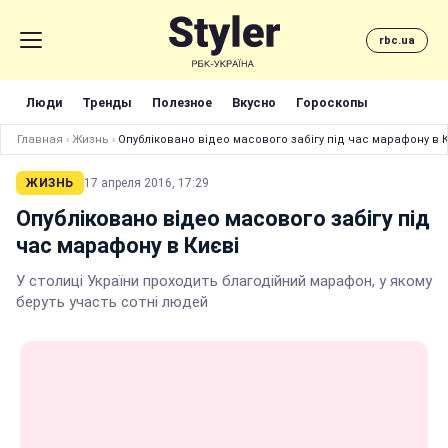
rbc.ua
Люди
Тренды
Полезное
Вкусно
Гороскопы
Главная
›
Жизнь
›
Опубліковано відео масового забігу під час марафону в 
ЖИЗНЬ
17 апреля 2016, 17:29
Опубліковано відео масового забігу під
час марафону в Києві
У столиці України проходить благодійний марафон, у якому
беруть участь сотні людей