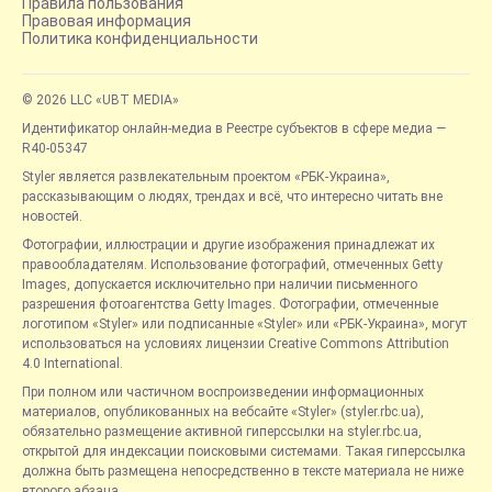
Правила пользования
Правовая информация
Политика конфиденциальности
© 2026 LLC «UBT MEDIA»
Идентификатор онлайн-медиа в Реестре субъектов в сфере медиа —
R40-05347
Styler является развлекательным проектом «РБК-Украина»,
рассказывающим о людях, трендах и всё, что интересно читать вне
новостей.
Фотографии, иллюстрации и другие изображения принадлежат их
правообладателям. Использование фотографий, отмеченных Getty
Images, допускается исключительно при наличии письменного
разрешения фотоагентства Getty Images. Фотографии, отмеченные
логотипом «Styler» или подписанные «Styler» или «РБК-Украина», могут
использоваться на условиях лицензии Creative Commons Attribution
4.0 International.
При полном или частичном воспроизведении информационных
материалов, опубликованных на вебсайте «Styler» (styler.rbc.ua),
обязательно размещение активной гиперссылки на styler.rbc.ua,
открытой для индексации поисковыми системами. Такая гиперссылка
должна быть размещена непосредственно в тексте материала не ниже
второго абзаца.