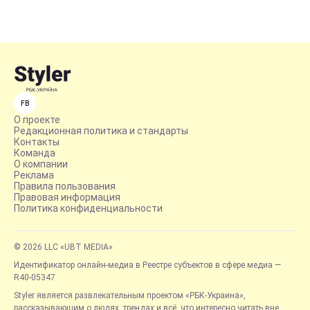
FB
О проекте
Редакционная политика и стандарты
Контакты
Команда
О компании
Реклама
Правила пользования
Правовая информация
Политика конфиденциальности
© 2026 LLC «UBT MEDIA»
Идентификатор онлайн-медиа в Реестре субъектов в сфере медиа —
R40-05347
Styler является развлекательным проектом «РБК-Украина»,
рассказывающим о людях, трендах и всё, что интересно читать вне