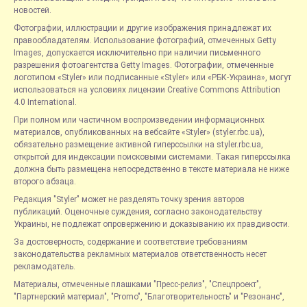
новостей.
Фотографии, иллюстрации и другие изображения принадлежат их
правообладателям. Использование фотографий, отмеченных Getty
Images, допускается исключительно при наличии письменного
разрешения фотоагентства Getty Images. Фотографии, отмеченные
логотипом «Styler» или подписанные «Styler» или «РБК-Украина», могут
использоваться на условиях лицензии Creative Commons Attribution
4.0 International.
При полном или частичном воспроизведении информационных
материалов, опубликованных на вебсайте «Styler» (styler.rbc.ua),
обязательно размещение активной гиперссылки на styler.rbc.ua,
открытой для индексации поисковыми системами. Такая гиперссылка
должна быть размещена непосредственно в тексте материала не ниже
второго абзаца.
Редакция "Styler" может не разделять точку зрения авторов
публикаций. Оценочные суждения, согласно законодательству
Украины, не подлежат опровержению и доказыванию их правдивости.
За достоверность, содержание и соответствие требованиям
законодательства рекламных материалов ответственность несет
рекламодатель.
Материалы, отмеченные плашками "Пресс-релиз", "Спецпроект",
"Партнерский материал", "Promo", "Благотворительность" и "Резонанс",