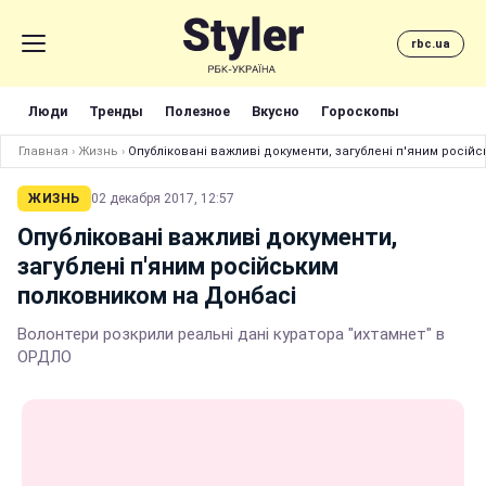
rbc.ua
Люди
Тренды
Полезное
Вкусно
Гороскопы
Главная
›
Жизнь
›
Опубліковані важливі документи, загублені п'яним росій
ЖИЗНЬ
02 декабря 2017, 12:57
Опубліковані важливі документи,
загублені п'яним російським
полковником на Донбасі
Волонтери розкрили реальні дані куратора "ихтамнет" в
ОРДЛО