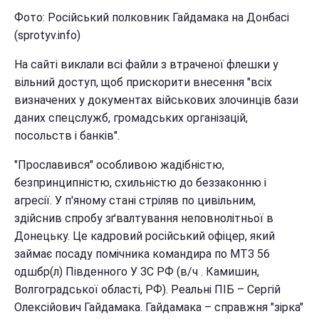
Фото: Російський полковник Гайдамака на Донбасі
(sprotyv.info)
На сайті виклали всі файли з втраченої флешки у
вільний доступ, щоб прискорити внесення "всіх
визначених у документах військових злочинців бази
даних спецслужб, громадських організацій,
посольств і банків".
"Прославився" особливою жадібністю,
безпринципністю, схильністю до беззаконню і
агресії. У п'яному стані стріляв по цивільним,
здійснив спробу зґвалтування неповнолітньої в
Донецьку. Це кадровий російський офіцер, який
займає посаду помічника командира по МТЗ 56
одшбр(л) Південного У ЗС РФ (в/ч . Камишин,
Волгоградської області, РФ). Реальні ПІБ – Сергій
Олексійович Гайдамака. Гайдамака – справжня "зірка"