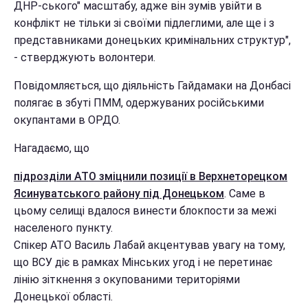
ДНР-ського" масштабу, адже він зумів увійти в
конфлікт не тільки зі своїми підлеглими, але ще і з
представниками донецьких кримінальних структур",
- стверджують волонтери.
Повідомляється, що діяльність Гайдамаки на Донбасі
полягає в збуті ПММ, одержуваних російськими
окупантами в ОРДО.
Нагадаємо, що
підрозділи АТО зміцнили позиції в Верхнеторецком
Ясинуватського району під Донецьком
. Саме в
цьому селищі вдалося винести блокпости за межі
населеного пункту.
Спікер АТО Василь Лабай акцентував увагу на тому,
що ВСУ діє в рамках Мінських угод і не перетинає
лінію зіткнення з окупованими територіями
Донецької області.