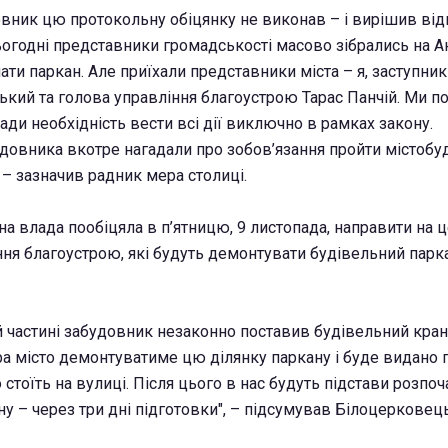
довник цю протокольну обіцянку не виконав – і вирішив ві
ьогодні представники громадськості масово зібрались на 
ати паркан. Але приїхали представники міста – я, заступни
кий та голова управління благоустрою Тарас Панчій. Ми п
ди необхідність вести всі дії виключно в рамках закону.
овника вкотре нагадали про зобов’язання пройти містобуд
, – зазначив радник мера столиці.
на влада пообіцяла в п’ятницю, 9 листопада, направити на ц
ння благоустрою, які будуть демонтувати будівельний парк
 частині забудовник незаконно поставив будівельний кран 
ра місто демонтуватиме цю ділянку паркану і буде видано 
 стоїть на вулиці. Після цього в нас будуть підстави розпоч
у – через три дні підготовки", – підсумував Білоцерковець