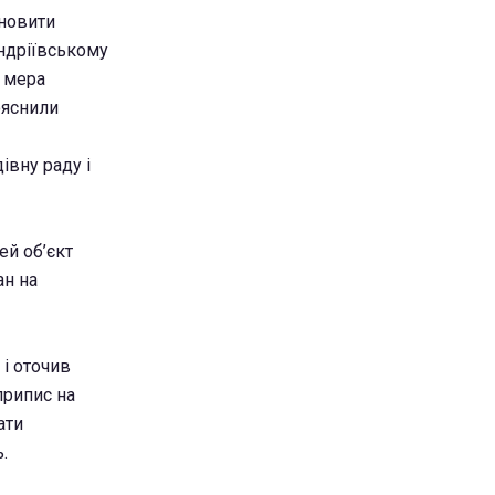
дновити
Андріївському
к мера
ояснили
івну раду і
ей об’єкт
ан на
і оточив
припис на
ати
.