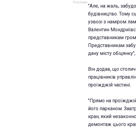
"Але, на жаль, забу
будівництво. Тому с
узвозі з наміром лам
Валентин Мондриївсь
представникам грома
Представникам забуд
дану місту обіцянку"
Він додав, що столич
працівників управлі
проїжджій частині.
"Прямо на проїжджій
його парканом. Завт
кран, який незаконно
демонтаж цього кран