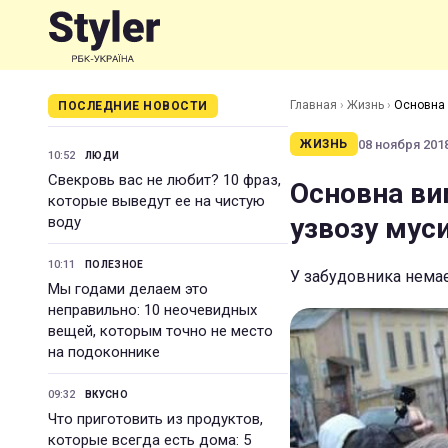
Главная
›
Жизнь
›
Основна 
ПОСЛЕДНИЕ НОВОСТИ
08 ноября 2018
ЖИЗНЬ
10:52
ЛЮДИ
Свекровь вас не любит? 10 фраз,
Основна ви
которые выведут ее на чистую
узвозу муси
воду
10:11
ПОЛЕЗНОЕ
У забудовника немає
Мы годами делаем это
неправильно: 10 неочевидных
вещей, которым точно не место
на подоконнике
09:32
ВКУСНО
Что приготовить из продуктов,
которые всегда есть дома: 5