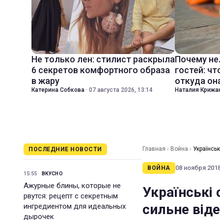
Не только лен: стилист раскрыла
Почему не
6 секретов комфортного образа
гостей: чт
в жару
откуда он
Катерина Собкова
·
07 августа 2026, 13:14
Наталия Крижа
Главная
›
Война
›
Українськ
ПОСЛЕДНИЕ НОВОСТИ
08 ноября 2018 
ВОЙНА
15:55
ВКУСНО
Ажурные блины, которые не
Українські 
рвутся: рецепт с секретным
сильне від
ингредиентом для идеальных
дырочек