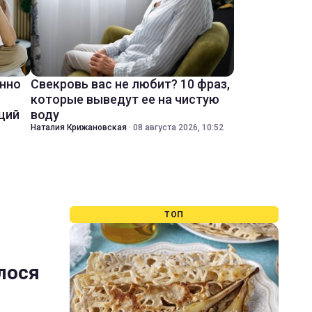
енно
Свекровь вас не любит? 10 фраз,
которые выведут ее на чистую
ций
воду
Наталия Крижановская
·
08 августа 2026, 10:52
ТОП
илося