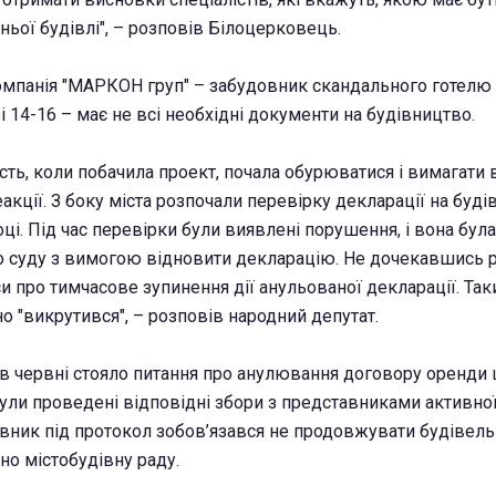
ьої будівлі", – розповів Білоцерковець.
омпанія "МАРКОН груп" – забудовник скандального готелю
 14-16 – має не всі необхідні документи на будівництво.
сть, коли побачила проект, почала обурюватися і вимагати 
акції. З боку міста розпочали перевірку декларації на буді
ці. Під час перевірки були виявлені порушення, і вона бул
 суду з вимогою відновити декларацію. Не дочекавшись р
и про тимчасове зупинення дії анульованої декларації. Та
 "викрутився", – розповів народний депутат.
 в червні стояло питання про анулювання договору оренди ц
були проведені відповідні збори з представниками активно
вник під протокол зобов’язався не продовжувати будівельн
но містобудівну раду.