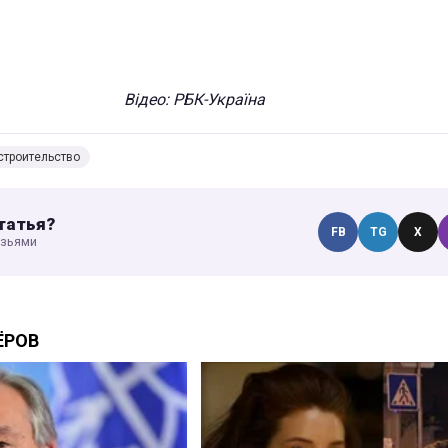
Відео: РБК-Україна
строительство
татья?
FB
TG
X
узьями