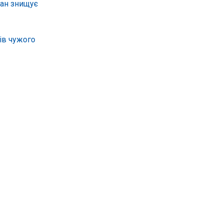
ван знищує
ів чужого