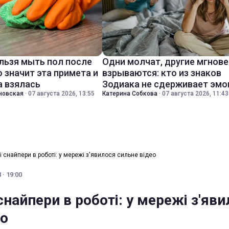
льзя мыть пол после
Одни молчат, другие мгнов
о значит эта примета и
взрываются: кто из знаков
а взялась
Зодиака не сдерживает эмо
новская
·
07 августа 2026, 13:55
Катерина Собкова
·
07 августа 2026, 11:43
і снайпери в роботі: у мережі з'явилося сильне відео
· 19:00
снайпери в роботі: у мережі з'яв
ео