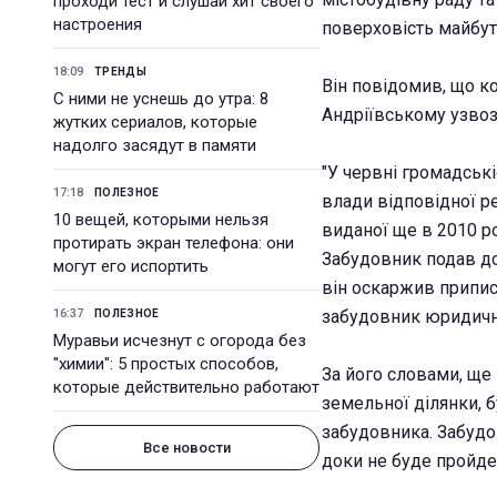
проходи тест и слушай хит своего
настроения
поверховість майбутн
18:09
ТРЕНДЫ
Він повідомив, що к
С ними не уснешь до утра: 8
Андріївському узвозі
жутких сериалов, которые
надолго засядут в памяти
"У червні громадські
17:18
ПОЛЕЗНОЕ
влади відповідної ре
10 вещей, которыми нельзя
виданої ще в 2010 ро
протирать экран телефона: они
Забудовник подав до
могут его испортить
він оскаржив припис
16:37
забудовник юридично
ПОЛЕЗНОЕ
Муравьи исчезнут с огорода без
"химии": 5 простых способов,
За його словами, ще
которые действительно работают
земельної ділянки, 
забудовника. Забудо
Все новости
доки не буде пройде