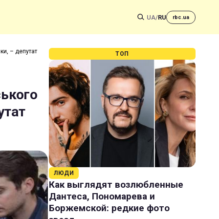
UA
/
RU
rbc.ua
ки, – депутат
ТОП
ського
утат
ЛЮДИ
Как выглядят возлюбленные
Дантеса, Пономарева и
Боржемской: редкие фото