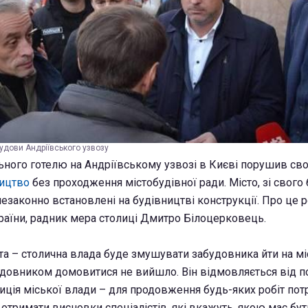
удови Андріївського узвозу
ного готелю на Андріївському узвозі в Києві порушив св
ицтво
без проходження містобудівної ради. Місто, зі свого 
езаконно встановлені на будівництві конструкції. Про це 
раїни, радник мера столиці Дмитро Білоцерковець.
та – столична влада буде змушувати забудовника йти на мі
будовником домовитися не вийшло. Він відмовляється від п
зиція міської влади – для продовження будь-яких робіт пот
 отримати висновки спеціалістів, які вкажуть, якою має бут