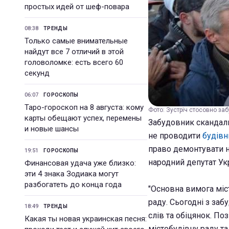
простых идей от шеф-повара
08:38
ТРЕНДЫ
Только самые внимательные
найдут все 7 отличий в этой
головоломке: есть всего 60
секунд
06:07
ГОРОСКОПЫ
Таро-гороскоп на 8 августа: кому
Фото: Зустріч стосовно заб
карты обещают успех, перемены
Забудовник скандаль
и новые шансы
не проводити
будівн
право демонтувати н
19:51
ГОРОСКОПЫ
народний депутат Ук
Финансовая удача уже близко:
эти 4 знака Зодиака могут
разбогатеть до конца года
"Основна вимога міс
раду. Сьогодні з за
18:49
ТРЕНДЫ
слів та обіцянок. По
Какая ты новая украинская песня:
містобудівну раду та