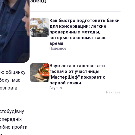
звезд
Как быстро подготовить банки
для консервации: легкие
проверенные методы,
которые сэкономят ваше
время
Полезное
Вкус лета в тарелке: это
гаспачо от участницы
ою обіцянку
"МастерШеф" покоряет с
боку, має
первой ложки
розповів
Вкусно
стобудівну
опередніх
рібно пройти
и