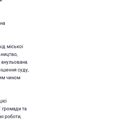
 на
від міської
вництво,
а анульована.
ішення суду,
ким чином
ієї
ї громади та
і роботи,