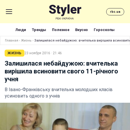
rbc.ua
Люди
Тренды
Полезное
Вкусно
Гороскопы
Главная
›
Жизнь
›
Залишилася небайдужою: вчителька вирішила всиновити 
ЖИЗНЬ
23 ноября 2016 · 21:46
Залишилася небайдужою: вчителька
вирішила всиновити свого 11-річного
учня
В Івано-Франківську вчителька молодших класів
усиновить одного з учнів