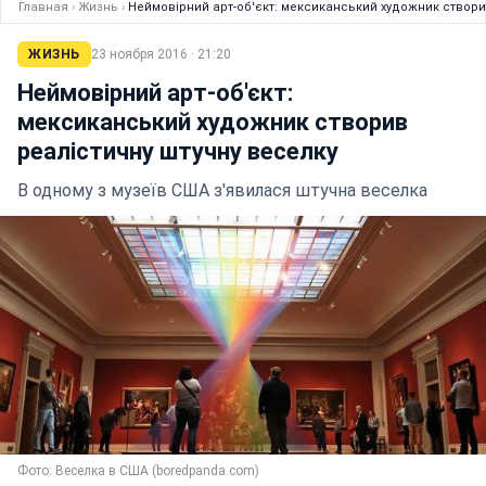
Главная
›
Жизнь
›
Неймовірний арт-об'єкт: мексиканський художник створи
ЖИЗНЬ
23 ноября 2016 · 21:20
Неймовірний арт-об'єкт:
мексиканський художник створив
реалістичну штучну веселку
В одному з музеїв США з'явилася штучна веселка
Фото: Веселка в США (boredpanda.com)