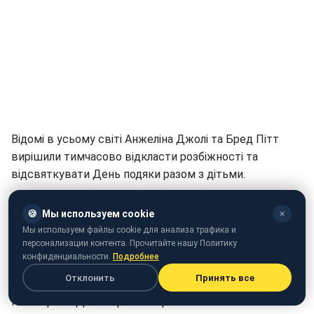
Відомі в усьому світі Анжеліна Джолі та Бред Пітт
вирішили тимчасово відкласти розбіжності та
відсвяткувати День подяки разом з дітьми.
Джерела з оточення зіркової пари повідомили, що до
🍪
Мы используем cookie
✕
такого рішення колишнє подружжя підштовхнула 10-
Мы используем файлы cookie для анализа трафика и
річна дочка Шайло. Вона написала батькам листа з
персонализации контента. Прочитайте нашу Политику
проханням об'єднатися на свята та провести День
конфиденциальности.
Подробнее
подяки в мирній обстановці, передає "
Сегодня
".
Отклонить
Принять все
Після цього Джолі прийняла рішення змінити власні