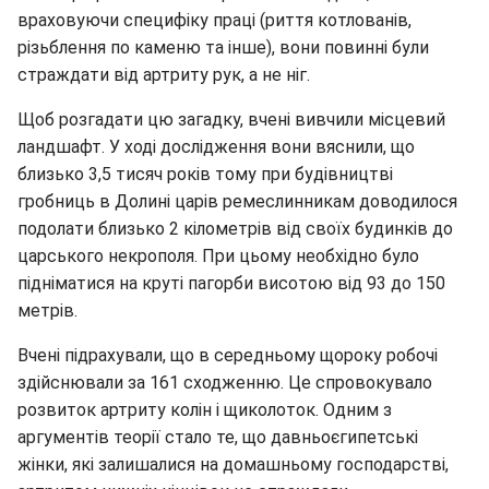
враховуючи специфіку праці (риття котлованів,
різьблення по каменю та інше), вони повинні були
страждати від артриту рук, а не ніг.
Щоб розгадати цю загадку, вчені вивчили місцевий
ландшафт. У ході дослідження вони вяснили, що
близько 3,5 тисяч років тому при будівництві
гробниць в Долині царів ремеслинникам доводилося
подолати близько 2 кілометрів від своїх будинків до
царського некрополя. При цьому необхідно було
підніматися на круті пагорби висотою від 93 до 150
метрів.
Вчені підрахували, що в середньому щороку робочі
здійснювали за 161 сходженню. Це спровокувало
розвиток артриту колін і щиколоток. Одним з
аргументів теорії стало те, що давньоєгипетські
жінки, які залишалися на домашньому господарстві,