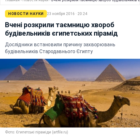
Главная
›
Новости науки
›
Вчені розкрили таємницю хвороб будівельників є
НОВОСТИ НАУКИ
23 ноября 2016 · 20:24
Вчені розкрили таємницю хвороб
будівельників єгипетських пірамід
Дослідники встановили причину захворювань
будівельників Стародавнього Єгипту
Фото: Єгипетські піраміди (artfile.ru)