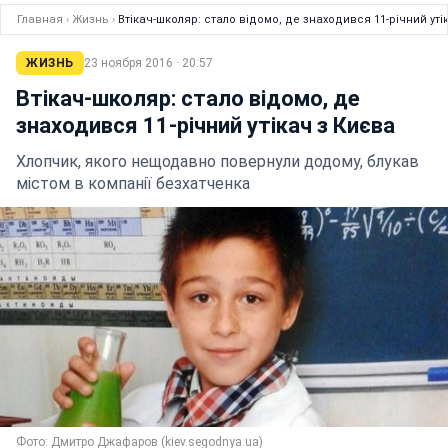
Главная
›
Жизнь
›
Втікач-школяр: стало відомо, де знаходився 11-річний уті
ЖИЗНЬ
23 ноября 2016 · 20:57
Втікач-школяр: стало відомо, де
знаходився 11-річний утікач з Києва
Хлопчик, якого нещодавно повернули додому, блукав
містом в компанії безхатченка
Фото: Дмитро Джафаров (kiev.segodnya.ua)