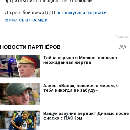
артритом нижніх кінцівок не страждали.
До речі, бойовики ІДІЛ
погрожували підірвати
єгипетські піраміди
.