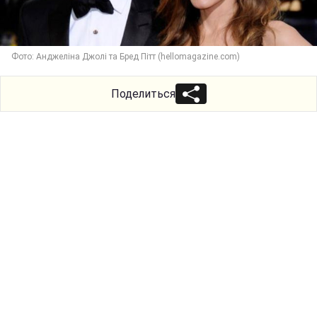
Фото: Анджеліна Джолі та Бред Пітт (hellomagazine.com)
Поделиться