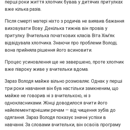
перші роки життя хлопчик бував у дитячих притулках
вже кілька разів.
Після смерті матері ніхто з родичів не виявив бажання
виховувати Вову. Декілька тижнів він провів у
притулку. Вчителька початкових класів Віта Хім'як
відвідувала хлопчика. Знаючи про проблеми Володі,
вона прийняла рішення його всиновити.
Процес усиновлення ще не завершено, проте хлопчик
вже півроку живе у вчительки вдома.
Зараз Володя майже вільно розмовляє. Однак у перші
три роки навчання він був настільки замкненим, що
майже не говорив ні з вчителькою, ні з
однокласниками. Жінці доводилося вчити його
найелементарнішим речам — від чищення зубів до
одягання. Зараз Володя показує значні успіхи в
навчанні. За словами вчительки, він освоїв програму