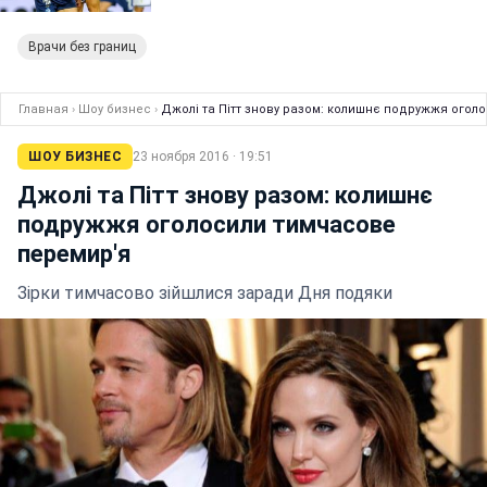
Врачи без границ
Главная
›
Шоу бизнес
›
Джолі та Пітт знову разом: колишнє подружжя огол
ШОУ БИЗНЕС
23 ноября 2016 · 19:51
Джолі та Пітт знову разом: колишнє
подружжя оголосили тимчасове
перемир'я
Зірки тимчасово зійшлися заради Дня подяки