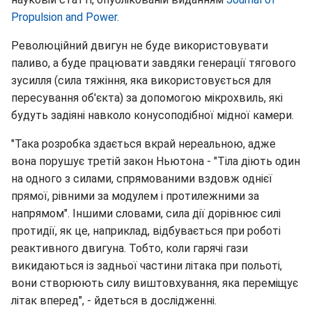
Propulsion and Power
.
Революційний двигун не буде використовувати
паливо, а буде працювати завдяки генерації тягового
зусилля (сила тяжіння, яка використовується для
пересування об'єкта) за допомогою мікрохвиль, які
будуть задіяні навколо конусоподібної мідної камери.
"Така розробка здається вкрай нереальною, адже
вона порушує третій закон Ньютона - "Тіла діють один
на одного з силами, спрямованими вздовж однієї
прямої, рівними за модулем і протилежними за
напрямом". Іншими словами, сила дії дорівнює силі
протидії, як це, наприклад, відбувається при роботі
реактивного двигуна. Тобто, коли гарячі гази
викидаються із задньої частини літака при польоті,
вони створюють силу виштовхування, яка переміщує
літак вперед", - йдеться в дослідженні.