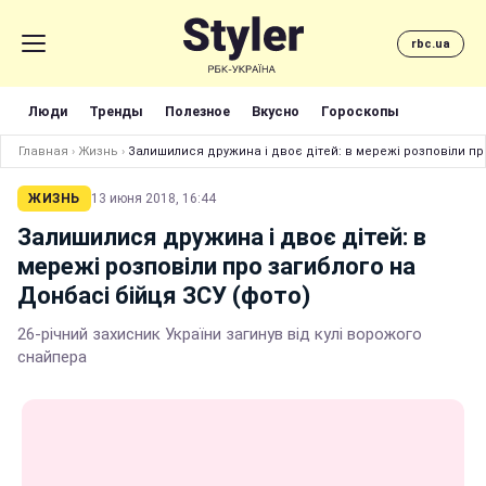
rbc.ua
Люди
Тренды
Полезное
Вкусно
Гороскопы
Главная
›
Жизнь
›
Залишилися дружина і двоє дітей: в мережі розповіли пр
ЖИЗНЬ
13 июня 2018, 16:44
Залишилися дружина і двоє дітей: в
мережі розповіли про загиблого на
Донбасі бійця ЗСУ (фото)
26-річний захисник України загинув від кулі ворожого
снайпера