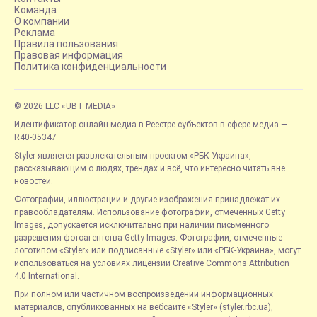
Команда
О компании
Реклама
Правила пользования
Правовая информация
Политика конфиденциальности
© 2026 LLC «UBT MEDIA»
Идентификатор онлайн-медиа в Реестре субъектов в сфере медиа —
R40-05347
Styler является развлекательным проектом «РБК-Украина»,
рассказывающим о людях, трендах и всё, что интересно читать вне
новостей.
Фотографии, иллюстрации и другие изображения принадлежат их
правообладателям. Использование фотографий, отмеченных Getty
Images, допускается исключительно при наличии письменного
разрешения фотоагентства Getty Images. Фотографии, отмеченные
логотипом «Styler» или подписанные «Styler» или «РБК-Украина», могут
использоваться на условиях лицензии Creative Commons Attribution
4.0 International.
При полном или частичном воспроизведении информационных
материалов, опубликованных на вебсайте «Styler» (styler.rbc.ua),