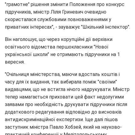
"грамотне" рішення змінити Положення про конкурс
підручників, міністр Лілія Гриневич очевидно
скористалася службовими повноваженнями у
приватних інтересах", - зауважує "Шкільний інспектор".
Він наголошує, що через корупційні дії верхівки
освітнього відомства першокласники "Нової
української школи" не отримають підручники на 1
вересня.
"Очільниця міністерства, маючи вдосталь коштів і
часу для їх видання, так вибирала поміж "своїми"
видавцями, що не встигла нічого надрукувати. Міністр
тепер намагається приховати цей факт недолугими
заявами про необхідність друкувати підручники після
додаткового редагування відповідно до висновків
антидискримінаційної експертизи. Іще далі пішов
заступник міністра Павло Хобзей, який на науково-
практичній конференції у Мелітопольському