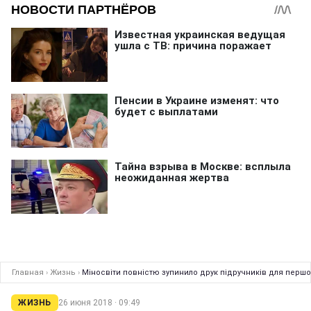
Главная
›
Жизнь
›
Міносвіти повнiстю зупинило друк пiдручникiв для першок
ЖИЗНЬ
26 июня 2018 · 09:49