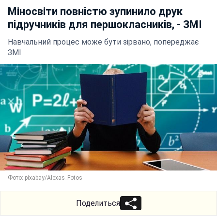
Міносвіти повнiстю зупинило друк
пiдручникiв для першокласникiв, - ЗМI
Навчальний процес може бути зірвано, попереджає
ЗМІ
Фото: pixabay/Alexas_Fotos
Поделиться