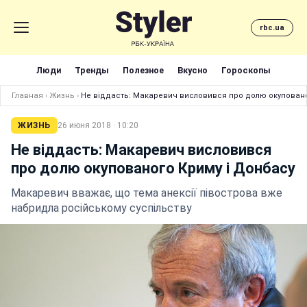
rbc.ua
Люди
Тренды
Полезное
Вкусно
Гороскопы
Главная
›
Жизнь
›
Не віддасть: Макаревич висловився про долю окуповано
ЖИЗНЬ
26 июня 2018 · 10:20
Не віддасть: Макаревич висловився
про долю окупованого Криму і Донбасу
Макаревич вважає, що тема анексії півострова вже
набридла російському суспільству