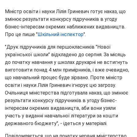
Міністр освіти і науки Лілія Гриневич готує наказ, що
змінює результати конкурсу підручників в угоду
бізнес-інтересам окремих наближених видавництв.
Про це пише "
Шкільний інспектор
".
"Друк підручників для першокласників "Нової
української школи" відкладено до серпня. За місяць
до початку навчання у школах друкарні не встигнуть
виготовити понад 4 млн примірників, і вже очевидно,
що навчальний процес буде зірвано. Проте міністр
освіти і науки Лілія Гриневич ігнорує цю загрозу.
Очільниця міністерства підготувала наказ, що змінює
результати конкурсу підручників в угоду бізнес-
інтересам окремих видавництв, аби вони узяли
участь у виданні навчальної літератури за кошти
державного бюджету", - ідеться у матеріалі.
Повідомляється, що на початку червня міністерство