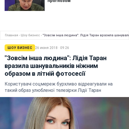
Главная
›
Шоу бизнес
›
"Зовсім інша людина": Лідія Таран вразила шануваль
ШОУ БИЗНЕС
26 июня 2018 · 09:26
"Зовсім інша людина": Лідія Таран
вразила шанувальників ніжним
образом в літній фотосесії
Користувачі соцмереж бурхливо відреагували на
такий образ улюбленої телезірки Лідії Таран