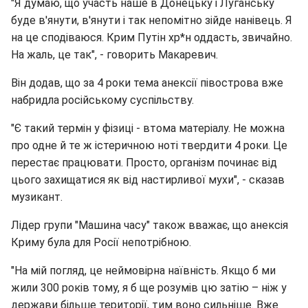
"Я думаю, що участь наше в Донецьку і Луганську
буде в'янути, в'янути і так непомітно зійде нанівець. Я
на це сподіваюся. Крим Путін хр*н оддасть, звичайно.
На жаль, це так", - говорить Макаревич.
Він додав, що за 4 роки тема анексії півострова вже
набридла російському суспільству.
"Є такий термін у фізиці - втома матеріалу. Не можна
про одне й те ж істеричною ноті твердити 4 роки. Це
перестає працювати. Просто, організм починає від
цього захищатися як від настирливої мухи", - сказав
музикант.
Лідер групи "Машина часу" також вважає, що анексія
Криму була для Росії непотрібною.
"На мій погляд, це неймовірна наївність. Якщо б ми
жили 300 років тому, я б ще розумів цю затію – ніж у
держави більше території, тим воно сильніше. Вже