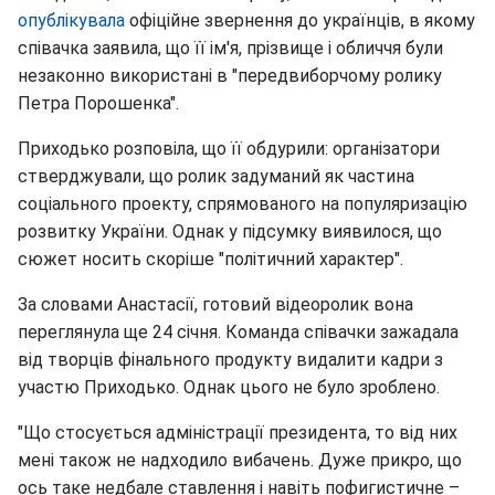
опублікувала
офіційне звернення до українців, в якому
співачка заявила, що її ім'я, прізвище і обличчя були
незаконно використані в "передвиборчому ролику
Петра Порошенка".
Приходько розповіла, що її обдурили: організатори
стверджували, що ролик задуманий як частина
соціального проекту, спрямованого на популяризацію
розвитку України. Однак у підсумку виявилося, що
сюжет носить скоріше "політичний характер".
За словами Анастасії, готовий відеоролик вона
переглянула ще 24 січня. Команда співачки зажадала
від творців фінального продукту видалити кадри з
участю Приходько. Однак цього не було зроблено.
"Що стосується адміністрації президента, то від них
мені також не надходило вибачень. Дуже прикро, що
ось таке недбале ставлення і навіть пофигистичне –