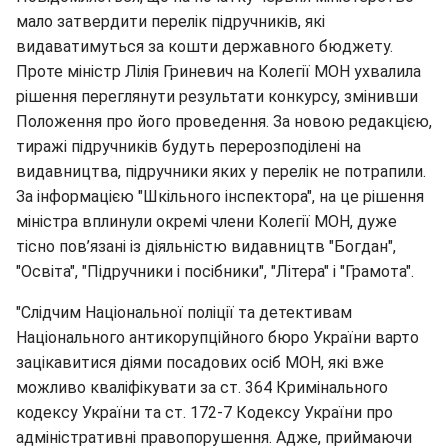
мало затвердити перелік підручників, які
видаватимуться за кошти державного бюджету.
Проте міністр Лілія Гриневич на Колегії МОН ухвалила
рішення переглянути результати конкурсу, змінивши
Положення про його проведення. За новою редакцією,
тиражі підручників будуть перерозподілені на
видавництва, підручники яких у перелік не потрапили.
За інформацією "Шкільного інспектора", на це рішення
міністра вплинули окремі члени Колегії МОН, дуже
тісно пов’язані із діяльністю видавництв "Богдан",
"Освіта", "Підручники і посібники", "Літера" і "Грамота".
"Слідчим Національної поліції та детективам
Національного антикорупційного бюро України варто
зацікавитися діями посадових осіб МОН, які вже
можливо кваліфікувати за ст. 364 Кримінального
кодексу України та ст. 172-7 Кодексу України про
адміністративні правопорушення. Адже, приймаючи