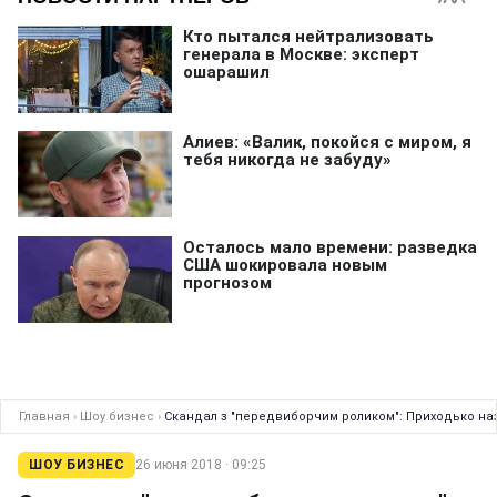
Главная
›
Шоу бизнес
›
Скандал з "передвиборчим роликом": Приходько наз
ШОУ БИЗНЕС
26 июня 2018 · 09:25