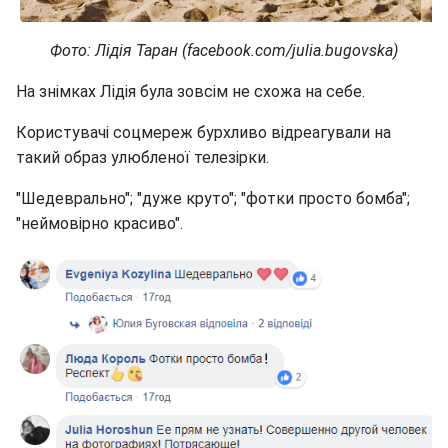
Фото: Лідія Таран (facebook.com/julia.bugovska)
На знімках Лідія була зовсім не схожа на себе.
Користувачі соцмереж бурхливо відреагували на
такий образ улюбленої телезірки.
"Шедеврально"; "дуже круто"; "фотки просто бомба";
"неймовірно красиво".