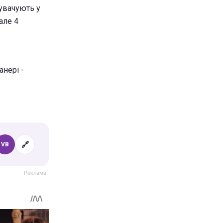
нувачують у
але 4
анері -
🔗
VB