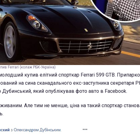
ив Ferrari (колаж РБК-Україна)
олодший купив елітний спорткар Ferrari 599 GTB. Припарк
рований на сина сканадального екс-заступника секретаря 
 Дубинський, який опублікував фото авто в Facebook.
 вживаним. Але тим не менше, ціна на такий спорткар стано
ь.