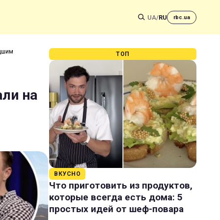
UA
/
RU
rbc.ua
одшим
ТОП
али на
ВКУСНО
Что приготовить из продуктов,
которые всегда есть дома: 5
простых идей от шеф-повара