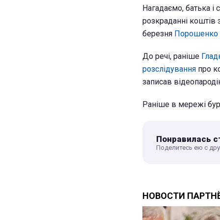
Нагадаємо, батька і 
розкраданні коштів 
березня
Порошенко 
До речі, раніше
Глад
розслідування
про к
записав відеопародію
Раніше в мережі бу
Понравилась с
Поделитесь ею с др