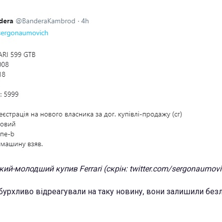
ий-молодший купив Ferrari (скрін: twitter.com/sergonaumovi
бурхливо відреагували на таку новину, вони залишили безл