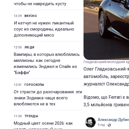
чтобы не навредить кусту
13:39
ВКУСНО
И кетчуп не нужен: пикантный
соус из смородины, идеально
дополняющий мясо
12:55
ЛЮДИ
Вампиры, в которых влюблялись
миллионы: как сегодня
Гладковський-молодший куп
изменились Энджел и Спайк из
Олег Гладковський-м
"Баффи"
автомобіль, зареєст
журналіст Олександр
12:01
ГОРОСКОПЫ
От страсти до разочарования: эти
Відомо, що Ferrari є
знаки Зодиака чаще всего
влюбляются не в тех
3,5 мільйонів гривен
11:34
ТРЕНДЫ
Модный цвет осени 2026: как