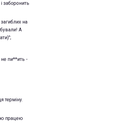
 і заборонить
 загиблих на
абували! А
ти)";
 не пи**ить -
ця терміну.
ною працею