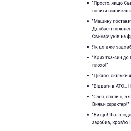
"Просто, якщо Сви
носити вишиванки.
"Машину поставити
Донбасі і полонен
Свинарчуків на фр
Як це вже задовб
"Крихітка-син до 
плохо!"
"Цікаво, скільки ж
"Віддати в АТО...
"Саня, спали її, а
Вияви характер!"
"Ви що! Яке злоді
заробив, кров'ю і