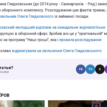
сина Гладковських (до 2014 року - Свинарчуків. - Ред.) зви
з оборонного комплексу. Розслідування цих фактів триває, 
звільнив Олега Гладковского
із займаної посади.
ковский-молодший відповів на скандальне журналістське
орупцію в оборонній сфері. Зробив він це у "оригінальній" м
 на програму "Наші гроші", яка і
провела розслідування.
рхливо
відреагували на звільнення Олега Гладковського
.
татья?
FB
TG
X
узьями