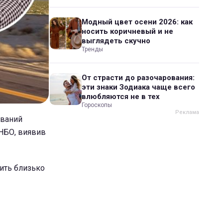
Модный цвет осени 2026: как
носить коричневый и не
выглядеть скучно
Тренды
От страсти до разочарования:
эти знаки Зодиака чаще всего
влюбляются не в тех
Гороскопы
ований
РНБО, виявив
вить близько