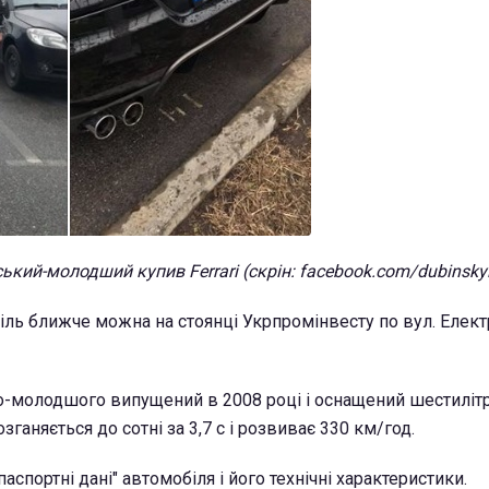
ький-молодший купив Ferrari (скрін: facebook.com/dubinsky
ль ближче можна на стоянці Укрпромінвесту по вул. Електр
го-молодшого випущений в 2008 році і оснащений шестиліт
зганяється до сотні за 3,7 с і розвиває 330 км/год.
аспортні дані" автомобіля і його технічні характеристики.