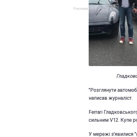
Гладковс
"Розглянути автомобі
написав журналіст.
Ferrari Гладковсько
сильним V12. Купе ро
У мережі з'явилися "п