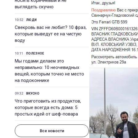
носить коричневый и не
выглядеть скучно
10:52
ЛЮДИ
Свекровь вас не любит? 10 фраз,
которые выведут ее на чистую
воду
10:11
ПОЛЕЗНОЕ
Мы годами делаем это
неправильно: 10 неочевидных
вещей, которым точно не место
на подоконнике
09:32
ВКУСНО
Что приготовить из продуктов,
которые всегда есть дома: 5
простых идей от шеф-повара
Все новости