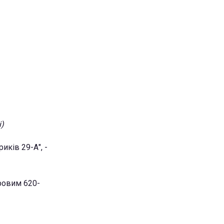
i)
иків 29-А", -
ровим 620-