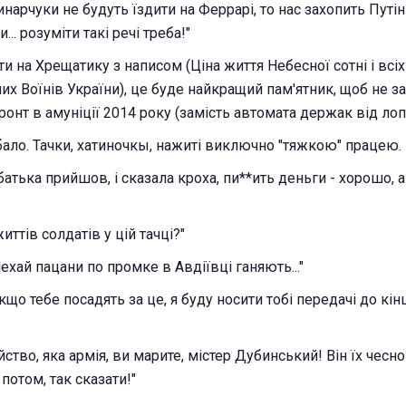
нарчуки не будуть їздити на Феррарі, то нас захопить Путін
.. розуміти такі речі треба!"
 на Хрещатику з написом (Ціна життя Небесної сотні і всіх
их Воїнів України), це буде найкращий пам'ятник, щоб не з
онт в амуніції 2014 року (замість автомата держак від лопа
ало. Тачки, хатиночкы, нажиті виключно "тяжкою" працею.
батька прийшов, і сказала кроха, пи**ить деньги - хорошо, а
иттів солдатів у цій тачці?"
 Нехай пацани по промке в Авдіївці ганяють..."
 якщо тебе посадять за це, я буду носити тобі передачі до кін
йство, яка армія, ви марите, містер Дубинський! Він їх чес
 потом, так сказати!"