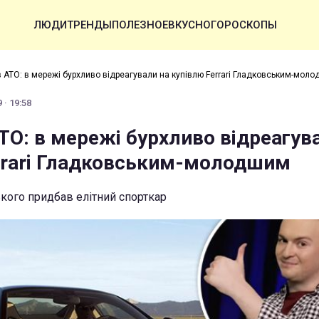
ЛЮДИ
ТРЕНДЫ
ПОЛЕЗНОЕ
ВКУСНО
ГОРОСКОПЫ
в АТО: в мережі бурхливо відреагували на купівлю Ferrari Гладковським-мол
 · 19:58
ТО: в мережі бурхливо відреагув
rrari Гладковським-молодшим
кого придбав елітний спорткар