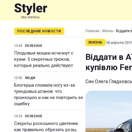
Главная
›
Жизнь
›
Віддати 
ПОСЛЕДНИЕ НОВОСТИ
18 апреля 2019
ЖИЗНЬ
15:45
ПОЛЕЗНОЕ
Плодовые мошки исчезнут с
Віддати в А
кухни: 5 секретных трюков,
купівлю Fe
которые реально действуют
15:03
ЛЮДИ
Син Олега Гладковсь
Блогерша сломала ногу из-за
трендовых штанов: что
произошло и как не повторить ее
ошибку
14:22
ПОЛЕЗНОЕ
Секреты роскошного цветения:
как правильно обрезать розы,