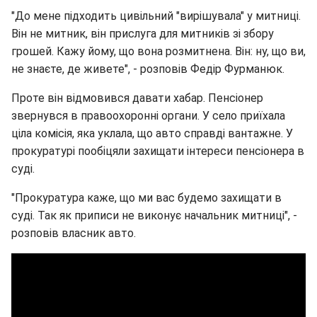
"До мене підходить цивільний "вирішувала" у митниці.
Він не митник, він прислуга для митників зі збору
грошей. Кажу йому, що вона розмитнена. Він: ну, що ви,
не знаєте, де живете", - розповів Федір Фурманюк.
Проте він відмовився давати хабар. Пенсіонер
звернувся в правоохоронні органи. У село приїхала
ціла комісія, яка уклала, що авто справді вантажне. У
прокуратурі пообіцяли захищати інтереси пенсіонера в
суді.
"Прокуратура каже, що ми вас будемо захищати в
суді. Так як приписи не виконує начальник митниці", -
розповів власник авто.