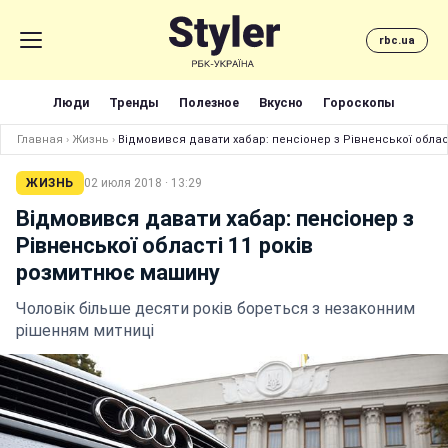
rbc.ua
Люди
Тренды
Полезное
Вкусно
Гороскопы
Главная
›
Жизнь
›
Відмовився давати хабар: пенсіонер з Рівненської облас
ЖИЗНЬ
02 июля 2018 · 13:29
Відмовився давати хабар: пенсіонер з
Рівненської області 11 років
розмитнює машину
Чоловік більше десяти років бореться з незаконним
рішенням митниці