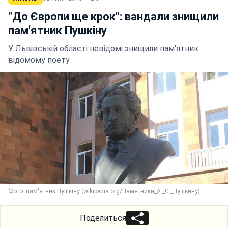
"До Європи ще крок": вандали знищили
пам'ятник Пушкіну
У Львівській області невідомі знищили пам'ятник
відомому поету
Фото: пам'ятник Пушкіну (wikipedia.org/Памятники_А._С._Пушкину)
Поделиться