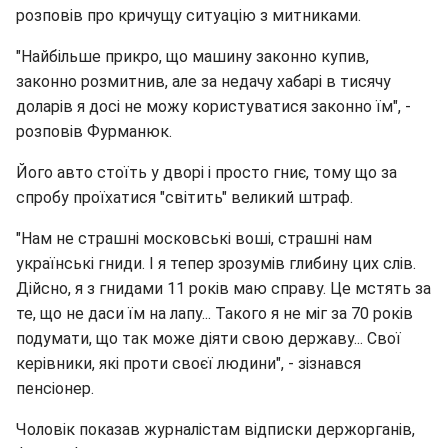
розповів про кричущу ситуацію з митниками.
"Найбільше прикро, що машину законно купив,
законно розмитнив, але за недачу хабарі в тисячу
доларів я досі не можу користуватися законно їм", -
розповів Фурманюк.
Його авто стоїть у дворі і просто гниє, тому що за
спробу проїхатися "світить" великий штраф.
"Нам не страшні московські воші, страшні нам
українські гниди. І я тепер зрозумів глибину цих слів.
Дійсно, я з гнидами 11 років маю справу. Це мстять за
те, що не даси їм на лапу... Такого я не міг за 70 років
подумати, що так може діяти свою державу... Свої
керівники, які проти своєї людини", - зізнався
пенсіонер.
Чоловік показав журналістам відписки держорганів,