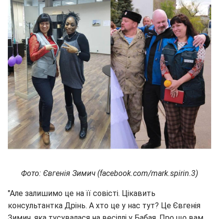
Фото: Євгенія Зимич (facebook.com/mark.spirin.3)
"Але залишимо це на її совісті. Цікавить
консультантка Дрінь. А хто це у нас тут? Це Євгенія
Зимич, яка тусувалася на весіллі у Бабая. Про що вам