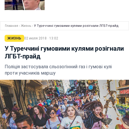
Главная
›
Жизнь
›
У Туреччині гумовими кулями розігнали ЛГБТ-прайд
ЖИЗНЬ
02 июля 2018 · 13:02
У Туреччині гумовими кулями розігнали
ЛГБТ-прайд
Поліція застосувала сльозогінний газ і гумові кулі
проти учасників маршу