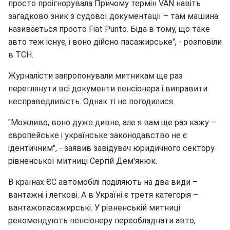
просто проігнорувала Причому термін VAN навіть
загадково зник з судової документації – там машина
називається просто Fiat Punto. Біда в тому, що таке
авто теж існує, і воно дійсно пасажирське", - розповіли
в ТСН.
Журналісти запропонували митникам ще раз
переглянути всі документи пенсіонера і виправити
несправедливість. Однак ті не погодилися.
"Можливо, воно дуже дивне, але я вам ще раз кажу –
європейське і українське законодавство не є
ідентичним", - заявив завідувач юридичного сектору
рівненської митниці Сергій Дем'янюк.
В країнах ЄС автомобілі поділяють на два види –
вантажні і легкові. А в Україні є третя категорія –
вантажопасажирські. У рівненській митниці
рекомендують пенсіонеру переобладнати авто,