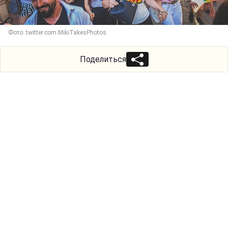
Фото: twitter.com MikiTakesPhotos
Поделиться