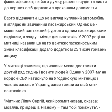
фальсифіковані, на його думку, рішення судів та листи
до перших осіб держави з проханням допомогти.
Варто відзначити, що на вигляд куплений автомобіль
виглядає як звичайний пасажирський. Однак це -
маленький вантажний фургон з одним пасажирським
сидінням, а ззаду - місце для вантажів. У 2007 році на
митниці назвали це авто вантажопасажирським.
Зміна класифікації додало додаткові 25 тисяч гривень
акцизу.
У митниці заявляли, що чоловік може доставити
другий ряд сидінь і возити людей. Однак у 2007-му на
кордоні СБУ натиснуло на Ягодинскую митницю і
чоловік заїхав в Україну, заплативши за свій міні-
вантажівка.
"Митник Ліпич Сергій, який розмитнював, сказав:
мовляв, приїдеш в Рівному – там тобі покажуть", -