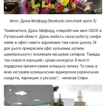
Фото: Дріна Мілфорд (facebook.com/mark.spirin.3)
"Знайомтеся, Дрінь Мілфорд, співробітник місії ОБСЄ в
Луганській області. Дрінь любить свою роботу, селфи
пиляє в офісі і навіть відзначала там свою днюху. Їй
для цього прикрасили офіс кульками, купили
шампанського і покликали місцевих сепаров. Тамада,
так сказати хороший, і цікаві конкурси. В якості
подарунка презентували козацьку папаху. Ту саму, в
яких катували козицынские відморозки українських
солдатів, парнишек з ультрас", - написав Спірін.