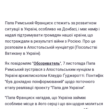
Папа Римський Франциск стежить за розвитком
ситуації в Україні, особливо на Донбасі, і має намір і
надалі підтримувати громадян нашої країни, що
постраждали в результаті війни з Росією. Про це
розповіли в Апостольській нунціатурі (Посольстві
Ватикану в Україні).
Як повідомляє "
Обозреватель
", 7 листопада Папа
Римський зустрівся з Апостольським нунцієм в
Україні архиєпископом Клаудіо Ґуджеротті. Понтифік
"був докладно поінформований" щодо поточного
етапу реалізації проекту "Папа для України".
"Папа Франциск нагадав, що Україна займає
особливе місце в його серці і що він щодня молиться