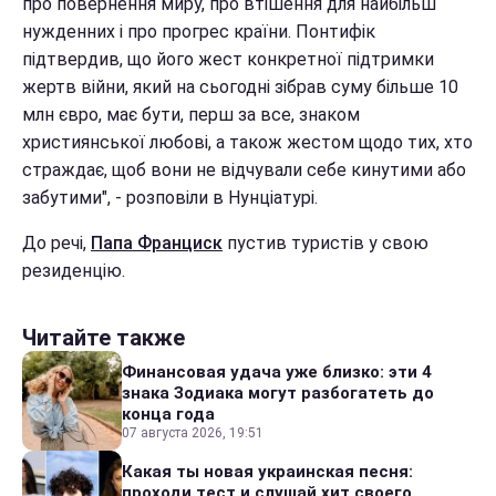
про повернення миру, про втішення для найбільш
нужденних і про прогрес країни. Понтифік
підтвердив, що його жест конкретної підтримки
жертв війни, який на сьогодні зібрав суму більше 10
млн євро, має бути, перш за все, знаком
християнської любові, а також жестом щодо тих, хто
страждає, щоб вони не відчували себе кинутими або
забутими", - розповіли в Нунціатурі.
До речі,
Папа Франциск
пустив туристів у свою
резиденцію.
Читайте также
Финансовая удача уже близко: эти 4
знака Зодиака могут разбогатеть до
конца года
07 августа 2026, 19:51
Какая ты новая украинская песня:
проходи тест и слушай хит своего