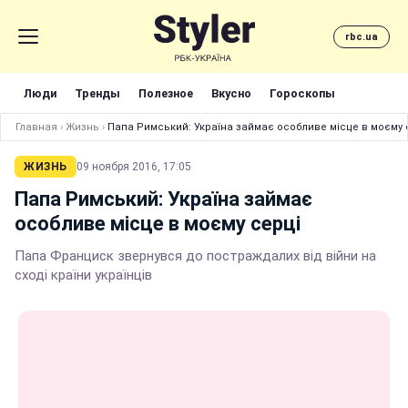
rbc.ua
Люди
Тренды
Полезное
Вкусно
Гороскопы
Главная
›
Жизнь
›
Папа Римський: Україна займає особливе місце в моєму 
ЖИЗНЬ
09 ноября 2016, 17:05
Папа Римський: Україна займає
особливе місце в моєму серці
Папа Франциск звернувся до постраждалих від війни на
сході країни українців