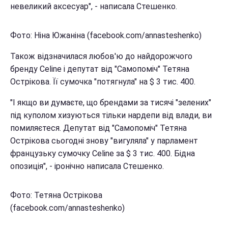
невеликий аксесуар", - написала Стешенко.
Фото: Ніна Южаніна (facebook.com/annasteshenko)
Також відзначилася любов'ю до найдорожчого
бренду Celine і депутат від "Самопоміч" Тетяна
Острікова. Її сумочка "потягнула" на $ 3 тис. 400.
"І якщо ви думаєте, що брендами за тисячі "зелених"
під куполом хизуються тільки нардепи від влади, ви
помиляєтеся. Депутат від "Самопоміч" Тетяна
Острікова сьогодні знову "вигуляла" у парламент
французьку сумочку Celine за $ 3 тис. 400. Бідна
опозиція", - іронічно написала Стешенко.
Фото: Тетяна Острікова
(facebook.com/annasteshenko)