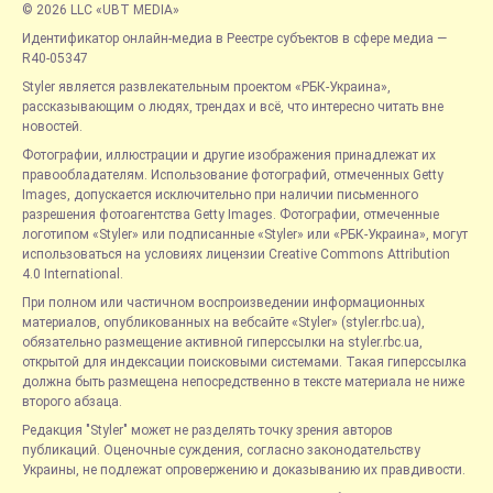
© 2026 LLC «UBT MEDIA»
Идентификатор онлайн-медиа в Реестре субъектов в сфере медиа —
R40-05347
Styler является развлекательным проектом «РБК-Украина»,
рассказывающим о людях, трендах и всё, что интересно читать вне
новостей.
Фотографии, иллюстрации и другие изображения принадлежат их
правообладателям. Использование фотографий, отмеченных Getty
Images, допускается исключительно при наличии письменного
разрешения фотоагентства Getty Images. Фотографии, отмеченные
логотипом «Styler» или подписанные «Styler» или «РБК-Украина», могут
использоваться на условиях лицензии Creative Commons Attribution
4.0 International.
При полном или частичном воспроизведении информационных
материалов, опубликованных на вебсайте «Styler» (styler.rbc.ua),
обязательно размещение активной гиперссылки на styler.rbc.ua,
открытой для индексации поисковыми системами. Такая гиперссылка
должна быть размещена непосредственно в тексте материала не ниже
второго абзаца.
Редакция "Styler" может не разделять точку зрения авторов
публикаций. Оценочные суждения, согласно законодательству
Украины, не подлежат опровержению и доказыванию их правдивости.