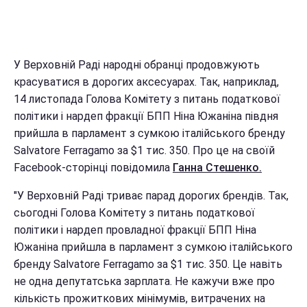
У Верховній Раді народні обранці продовжують
красуватися в дорогих аксесуарах. Так, наприклад,
14 листопада Голова Комітету з питань податкової
політики і нардеп фракції БПП Ніна Южаніна півдня
прийшла в парламент з сумкою італійського бренду
Salvatore Ferragamo за $1 тис. 350. Про це на своїй
Facebook-сторінці повідомила
Ганна Стешенко.
"У Верховній Раді триває парад дорогих брендів. Так,
сьогодні Голова Комітету з питань податкової
політики і нардеп провладної фракції БПП Ніна
Южаніна прийшла в парламент з сумкою італійського
бренду Salvatore Ferragamo за $1 тис. 350. Це навіть
не одна депутатська зарплата. Не кажучи вже про
кількість прожиткових мінімумів, витрачених на