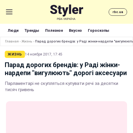
rbc.ua
Люди
Тренды
Полезное
Вкусно
Гороскопы
Главная
›
Жизнь
›
Парад дорогих брендів: у Раді жінки-нардепи "вигулюють
ЖИЗНЬ
14 ноября 2017, 17:45
Парад дорогих брендів: у Раді жінки-
нардепи "вигулюють" дорогі аксесуари
Парламентарі не скупляться купувати речі за десятки
тисяч гривень