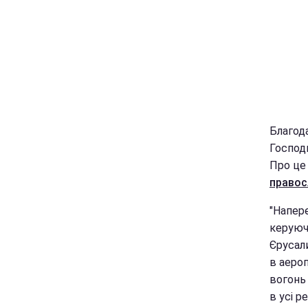
Благод
Господн
Про це
правос
"Напере
керуюч
Єрусал
в аероп
вогонь 
в усі р