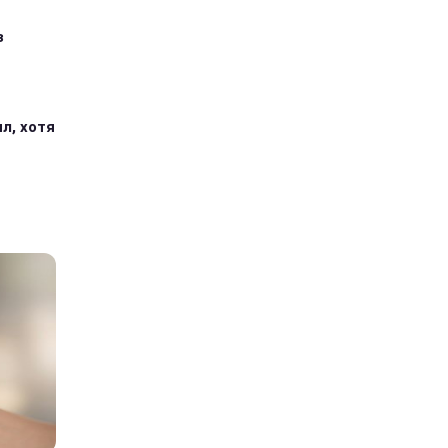
з
л, хотя