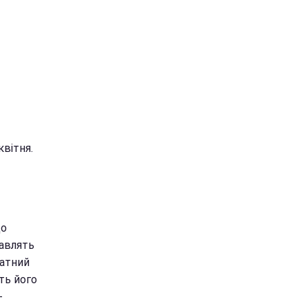
квітня.
до
тавлять
датний
ть його
-