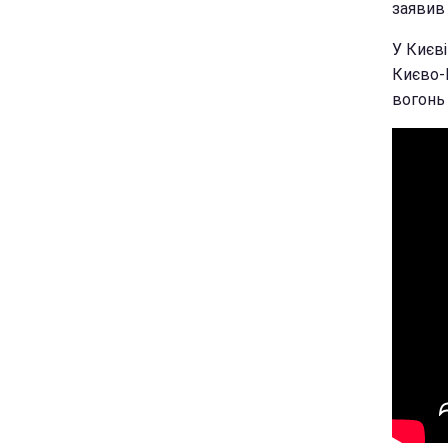
заявив
У Києв
Києво-
вогонь