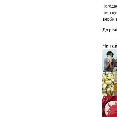
Нагада
святку
верби з
До речі
Чита