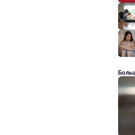
Больш