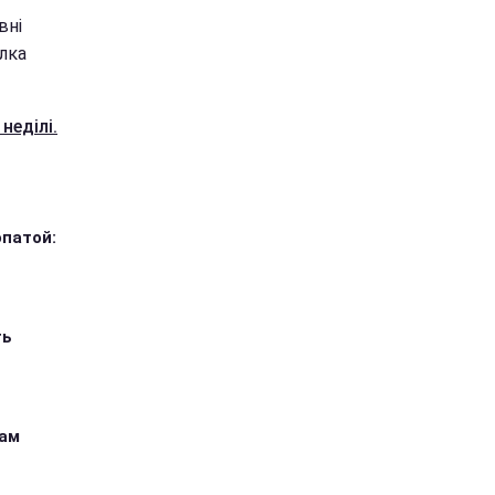
вні
лка
неділі.
опатой:
ть
кам