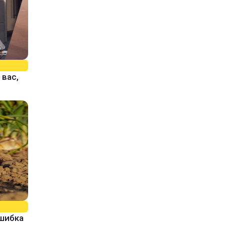
 вас,
ошибка