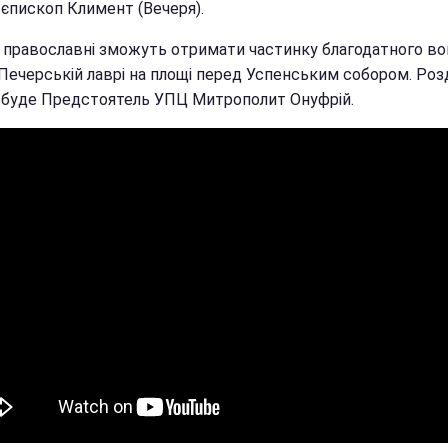
 єпископ Климент (Вечеря).
і православні зможуть отримати частинку благодатного в
Печерській лаврі на площі перед Успенським собором. Ро
 буде Предстоятель УПЦ Митрополит Онуфрій.