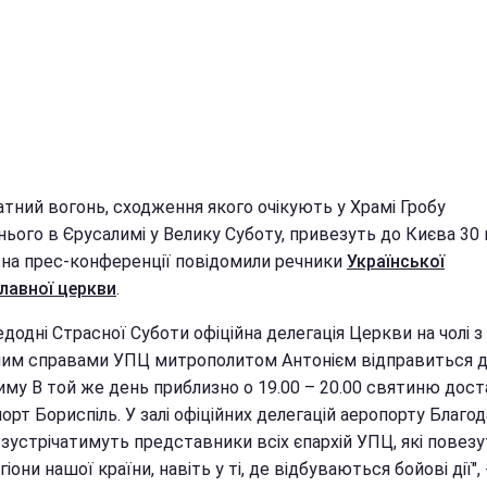
атний вогонь, сходження якого очікують у Храмі Гробу
ього в Єрусалимі у Велику Суботу, привезуть до Києва 30 
 на прес-конференції повідомили речники
Української
лавної церкви
.
додні Страсної Суботи офіційна делегація Церкви на чолі з
им справами УПЦ митрополитом Антонієм відправиться 
иму В той же день приблизно о 19.00 – 20.00 святиню дос
орт Бориспіль.
У залі офіційних делегацій аеропорту Благо
зустрічатимуть представники всіх єпархій УПЦ, які повезу
егіони нашої країни, навіть у ті, де відбуваються бойові дії
", 