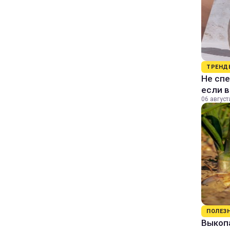
ТРЕНД
Не спе
если 
06 август
ПОЛЕЗ
Выкопа