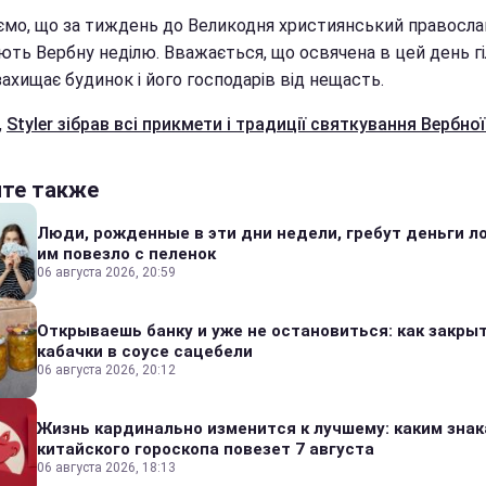
ємо, що за тиждень до Великодня християнський правосла
ють Вербну неділю. Вважається, що освячена в цей день гі
ахищає будинок і його господарів від нещасть.
,
Styler
зібрав всі прикмети і традиції святкування Вербної 
йте также
Люди, рожденные в эти дни недели, гребут деньги л
им повезло с пеленок
06 августа 2026, 20:59
Открываешь банку и уже не остановиться: как закры
кабачки в соусе сацебели
06 августа 2026, 20:12
Жизнь кардинально изменится к лучшему: каким зна
китайского гороскопа повезет 7 августа
06 августа 2026, 18:13