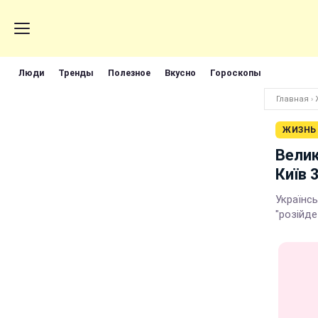
Люди
Тренды
Полезное
Вкусно
Гороскопы
Главная
›
ЖИЗНЬ
Велик
Київ 
Українсь
"розійде