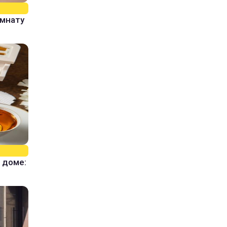
омнату
 доме: