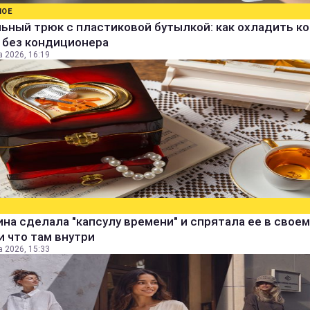
НОЕ
ьный трюк с пластиковой бутылкой: как охладить к
 без кондиционера
а 2026, 16:19
а сделала "капсулу времени" и спрятала ее в своем
и что там внутри
а 2026, 15:33