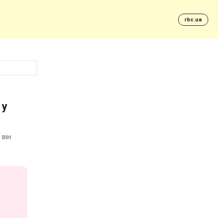
rbc.ua
 у
 він