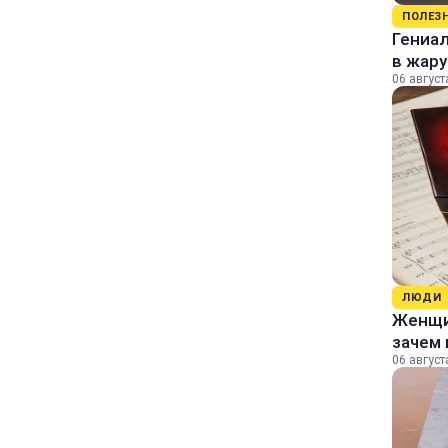
ПОЛЕЗ
Гениал
в жару
06 август
ЛЮДИ
Женщин
зачем 
06 август