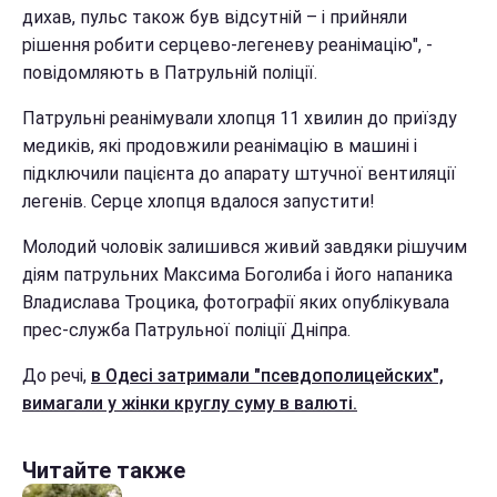
дихав, пульс також був відсутній – і прийняли
рішення робити серцево-легеневу реанімацію", -
повідомляють в Патрульній поліції.
Патрульні реанімували хлопця 11 хвилин до приїзду
медиків, які продовжили реанімацію в машині і
підключили пацієнта до апарату штучної вентиляції
легенів. Серце хлопця вдалося запустити!
Молодий чоловік залишився живий завдяки рішучим
діям патрульних Максима Боголиба і його напаника
Владислава Троцика, фотографії яких опублікувала
прес-служба Патрульної поліції Дніпра.
До речі,
в Одесі затримали "псевдополицейских",
вимагали у жінки круглу суму в валюті.
Читайте также