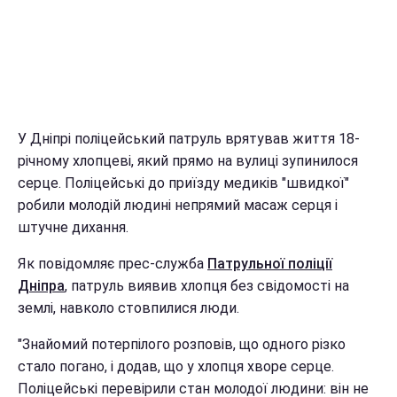
У Дніпрі поліцейський патруль врятував життя 18-
річному хлопцеві, який прямо на вулиці зупинилося
серце. Поліцейські до приїзду медиків "швидкої"
робили молодій людині непрямий масаж серця і
штучне дихання.
Як повідомляє прес-служба
Патрульної поліції
Дніпра
, патруль виявив хлопця без свідомості на
землі, навколо стовпилися люди.
"Знайомий потерпілого розповів, що одного різко
стало погано, і додав, що у хлопця хворе серце.
Поліцейські перевірили стан молодої людини: він не