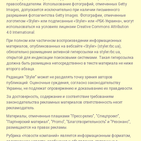
правообладателям. Использование фотографий, отмеченных Getty
Images, допускается исключительно при наличии письменного
разрешения фотоагентства Getty Images. Фотографии, отмеченные
логотипом «Styler» или подписанные «Styler» или «РБК-Украина», могут
использоваться на условиях лицензии Creative Commons Attribution
4.0 International.
При полном или частичном воспроизведении информационных
материалов, опубликованных на вебсайте «Styler» (styler.rbc.ua),
обязательно размещение активной гиперссылки на styler.rbc.ua,
открытой для индексации поисковыми системами. Такая гиперссылка
должна быть размещена непосредственно в тексте материала не ниже
второго абзаца.
Редакция "Styler" может не разделять точку зрения авторов
публикаций. Оценочные суждения, согласно законодательству
Украины, не подлежат опровержению и доказыванию их правдивости.
За достоверность, содержание и соответствие требованиям
законодательства рекламных материалов ответственность несет
рекламодатель.
Материалы, отмеченные плашками "Пресс-релиз", "Спецпроект",
"Партнерский материал", "Promo", "Благотворительность" и "Резонанс",
размещаются на правах рекламы.
Рубрика «Новости компаний» является информационным форматом,