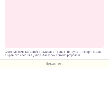
Фото: Максим Боголиб і Владислав Троцик - патрульні, які врятували
18-річного хлопця в Дніпрі (facebook.com/dnipropolice)
Поделиться: