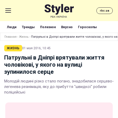
rbc.ua
Люди
Тренды
Полезное
Вкусно
Гороскопы
Главная
›
Жизнь
›
Патрульні в Дніпрі врятували життя чоловікові, у якого н
ЖИЗНЬ
01 мая 2016, 10:45
Патрульні в Дніпрі врятували життя
чоловікові, у якого на вулиці
зупинилося серце
Молодій людині різко стало погано, знадобилася серцево-
легенева реанімація, яку до прибуття "швидкої" робили
поліцейські