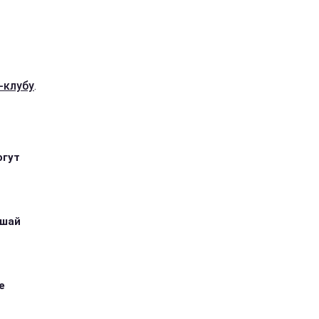
-клубу
.
огут
ушай
е