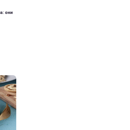
а: они