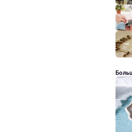
Больш