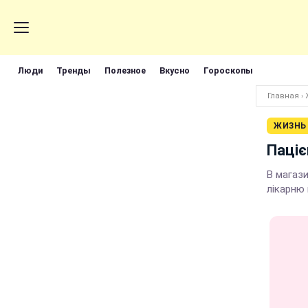
Люди
Тренды
Полезное
Вкусно
Гороскопы
Главная
›
ЖИЗНЬ
Паціє
В магази
лікарню 