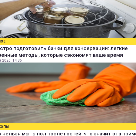
НОЕ
стро подготовить банки для консервации: легкие
ренные методы, которые сэкономят ваше время
а 2026, 14:36
КОПЫ
 нельзя мыть пол после гостей: что значит эта прим