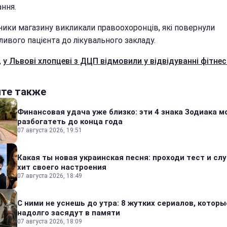
ння.
ники магазину викликали правоохоронців, які повернули
ивого пацієнта до лікувального закладу.
,
у Львові хлопцеві з ДЦП відмовили у відвідуванні фітнес
йте также
Финансовая удача уже близко: эти 4 знака Зодиака м
разбогатеть до конца года
07 августа 2026, 19:51
Какая ты новая украинская песня: проходи тест и сл
хит своего настроения
07 августа 2026, 18:49
С ними не уснешь до утра: 8 жутких сериалов, которы
надолго засядут в памяти
07 августа 2026, 18:09