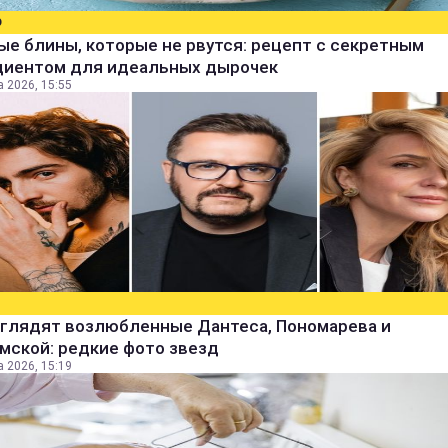
О
е блины, которые не рвутся: рецепт с секретным
диентом для идеальных дырочек
а 2026, 15:55
ыглядят возлюбленные Дантеса, Пономарева и
мской: редкие фото звезд
а 2026, 15:19