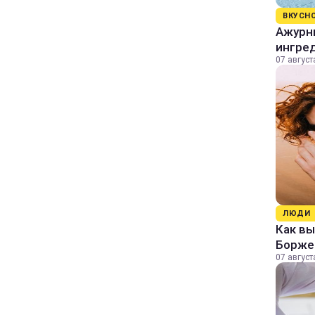
ВКУСН
Ажурны
ингре
07 август
ЛЮДИ
Как в
Борже
07 август