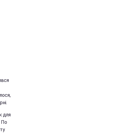
ився
лося,
рні.
к для
. По
кту