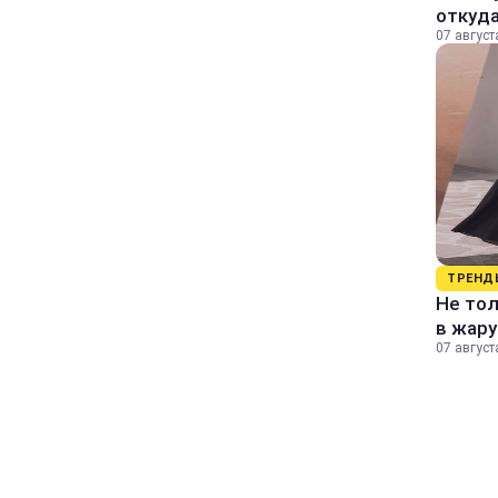
откуда
07 август
ТРЕНД
Не тол
в жару
07 август