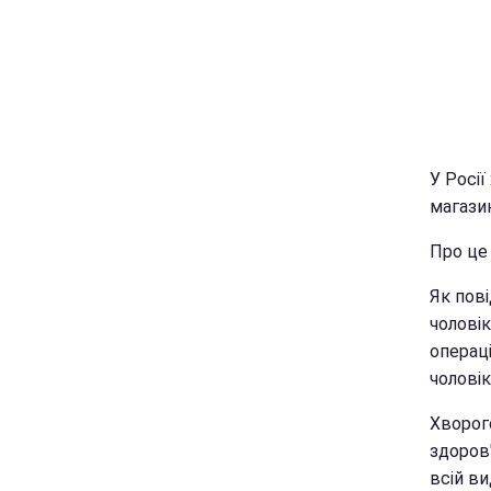
У Росії
магази
Про це
Як пов
чолові
операці
чоловік
Хворого
здоров'
всій в