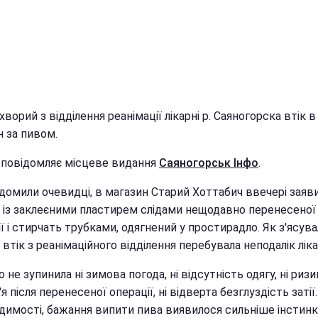
 хворий з відділення реанімації лікарні р. Саяногорска втік в
н за пивом.
 повідомляє місцеве видання
Саяногорськ Інфо
.
ідомили очевидці, в магазин Старий Хоттабич ввечері заяв
к із заклеєними пластирем слідами нещодавно перенесеної
ї і стирчать трубками, одягнений у простирадло. Як з'ясува
 втік з реанімаційного відділення перебувала неподалік ліка
 не зупинила ні зимова погода, ні відсутність одягу, ні ризи
я після перенесеної операції, ні відверта безглуздість затії
идимості, бажання випити пива виявилося сильніше інстин