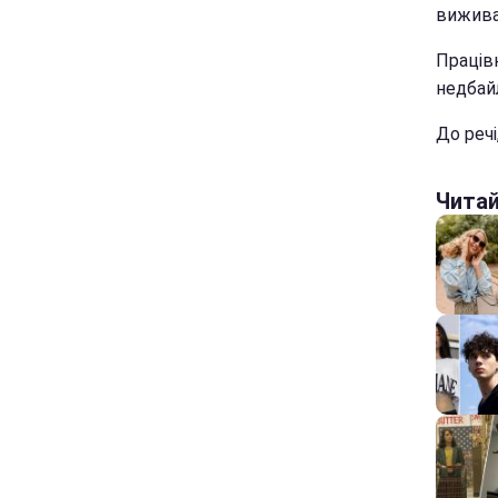
вижива
Праців
недбайл
До речі
Чита