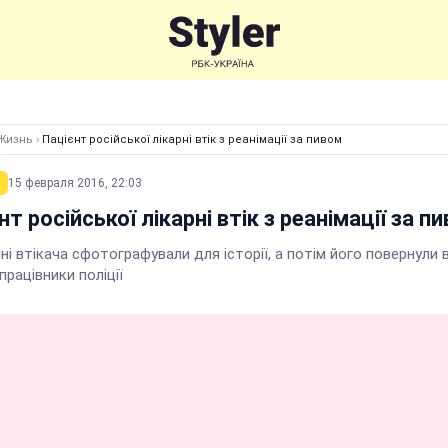
Жизнь
›
Пацієнт російської лікарні втік з реанімації за пивом
15 февраля 2016, 22:03
нт російської лікарні втік з реанімації за п
ні втікача сфотографували для історії, а потім його повернули 
працівники поліції