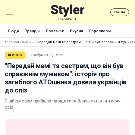
rbc.ua
Люди
Тренды
Полезное
Вкусно
Гороскопы
Главная
›
Жизнь
›
"Передай мамі та сестрам, що він був справжнім мужиком"
ЖИЗНЬ
08 ноября 2017, 15:25
"Передай мамі та сестрам, що він був
справжнім мужиком": історія про
загиблого АТОшника довела українців
до сліз
З військовим прийшли прощатися близько п'яти тисяч
осіб