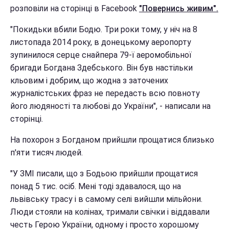
розповіли на сторінці в Facebook
"Повернись живим".
"Покидьки вбили Бодю. Три роки тому, у ніч на 8
листопада 2014 року, в донецькому аеропорту
зупинилося серце снайпера 79-ї аеромобільної
бригади Богдана Здебського. Він був настільки
кльовим і добрим, що жодна з заточених
журналістських фраз не передасть всю повноту
його людяності та любові до України", - написали на
сторінці.
На похорон з Богданом прийшли прощатися близько
п'яти тисяч людей.
"У ЗМІ писали, що з Бодьою прийшли прощатися
понад 5 тис. осіб. Мені тоді здавалося, що на
львівську трасу і в самому селі вийшли мільйони.
Люди стояли на колінах, тримали свічки і віддавали
честь Герою України, одному і просто хорошому