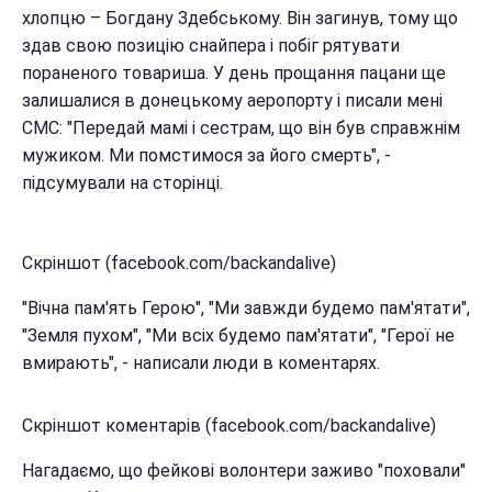
хлопцю – Богдану Здебському. Він загинув, тому що
здав свою позицію снайпера і побіг рятувати
пораненого товариша. У день прощання пацани ще
залишалися в донецькому аеропорту і писали мені
СМС: "Передай мамі і сестрам, що він був справжнім
мужиком. Ми помстимося за його смерть", -
підсумували на сторінці.
Скріншот (facebook.com/backandalive)
"Вічна пам'ять Герою", "Ми завжди будемо пам'ятати",
"Земля пухом", "Ми всіх будемо пам'ятати", "Герої не
вмирають", - написали люди в коментарях.
Скріншот коментарів (facebook.com/backandalive)
Нагадаємо, що фейкові волонтери заживо "поховали"