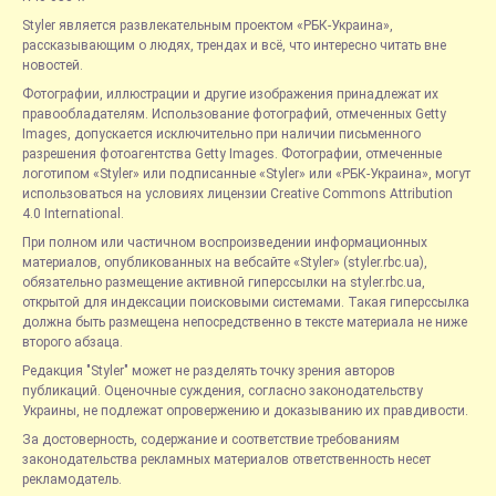
Styler является развлекательным проектом «РБК-Украина»,
рассказывающим о людях, трендах и всё, что интересно читать вне
новостей.
Фотографии, иллюстрации и другие изображения принадлежат их
правообладателям. Использование фотографий, отмеченных Getty
Images, допускается исключительно при наличии письменного
разрешения фотоагентства Getty Images. Фотографии, отмеченные
логотипом «Styler» или подписанные «Styler» или «РБК-Украина», могут
использоваться на условиях лицензии Creative Commons Attribution
4.0 International.
При полном или частичном воспроизведении информационных
материалов, опубликованных на вебсайте «Styler» (styler.rbc.ua),
обязательно размещение активной гиперссылки на styler.rbc.ua,
открытой для индексации поисковыми системами. Такая гиперссылка
должна быть размещена непосредственно в тексте материала не ниже
второго абзаца.
Редакция "Styler" может не разделять точку зрения авторов
публикаций. Оценочные суждения, согласно законодательству
Украины, не подлежат опровержению и доказыванию их правдивости.
За достоверность, содержание и соответствие требованиям
законодательства рекламных материалов ответственность несет
рекламодатель.