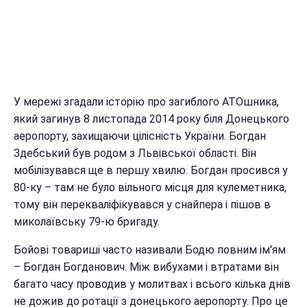
У мережі згадали історію про загиблого АТОшника,
який загинув 8 листопада 2014 року біля Донецького
аеропорту, захищаючи цілісність України. Богдан
Здебський був родом з Львівської області. Він
мобілізувався ще в першу хвилю. Богдан просився у
80-ку – там не було вільного місця для кулеметника,
тому він перекваліфікувався у снайпера і пішов в
миколаївську 79-ю бригаду.
Бойові товариші часто називали Бодю повним ім'ям
– Богдан Богданович. Між вибухами і втратами він
багато часу проводив у молитвах і всього кілька днів
не дожив до ротації з донецького аеропорту. Про це