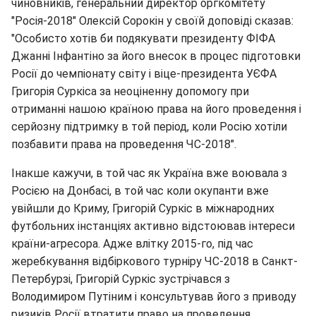
чиновників, генеральний директор оргкомітету
"Росія-2018" Олексій Сорокін у своїй доповіді сказав:
"Особисто хотів би подякувати президенту ФІФА
Джанні Інфантіно за його внесок в процес підготовки
Росії до чемпіонату світу і віце-президента УЄФА
Григорія Суркіса за неоціненну допомогу при
отриманні нашою країною права на його проведення і
серйозну підтримку в той період, коли Росію хотіли
позбавити права на проведення ЧС-2018".
Інакше кажучи, в той час як Україна вже воювала з
Росією на Донбасі, в той час коли окупанти вже
увійшли до Криму, Григорій Суркіс в міжнародних
футбольних інстанціях активно відстоював інтереси
країни-агресора. Адже влітку 2015-го, під час
жеребкування відбіркового турніру ЧС-2018 в Санкт-
Петербурзі, Григорій Суркіс зустрічався з
Володимиром Путіним і консультував його з приводу
ризиків Росії втратити право на проведення