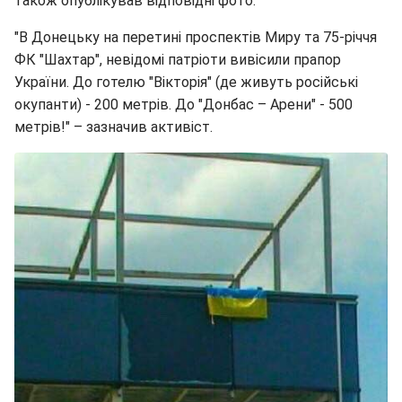
також опублікував відповідні фото.
"В Донецьку на перетині проспектів Миру та 75-річчя
ФК "Шахтар", невідомі патріоти вивісили прапор
України. До готелю "Вікторія" (де живуть російські
окупанти) - 200 метрів. До "Донбас – Арени" - 500
метрів!" – зазначив активіст.