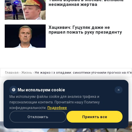
Главная
›
Жизнь
›
Не жарко і з опадами: синоптики уточнили прогноз на п'
ЖИЗНЬ
08 июня 2018 · 09:32
🍪
Мы используем cookie
✕
Не жарко і з опадами: синоптики
Мы используем файлы cookie для анализа трафика и
уточнили прогноз на п'ятницю
персонализации контента. Прочитайте нашу Политику
конфиденциальности.
Подробнее
В Україні буде прохолодно
Отклонить
Принять все