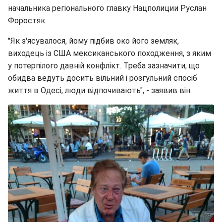
начальника регіонального главку Нацполиции Руслан
Форостяк.
"Як з'ясувалося, йому підбив око його земляк,
виходець із США мексиканського походження, з яким
у потерпілого давній конфлікт. Треба зазначити, що
обидва ведуть досить вільний і розгульний спосіб
життя в Одесі, люди відпочивають", - заявив він.