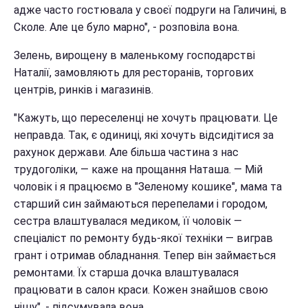
адже часто гостювала у своєї подруги на Галичині, в
Сколе. Але це було марно", - розповіла вона.
Зелень, вирощену в маленькому господарстві
Наталії, замовляють для ресторанів, торгових
центрів, ринків і магазинів.
"Кажуть, що переселенці не хочуть працювати. Це
неправда. Так, є одиниці, які хочуть відсидітися за
рахунок держави. Але більша частина з нас
трудоголіки, — каже на прощання Наташа. — Мій
чоловік і я працюємо в "Зеленому кошике", мама та
старший син займаються перепелами і городом,
сестра влаштувалася медиком, її чоловік —
спеціаліст по ремонту будь-якої техніки — виграв
грант і отримав обладнання. Тепер він займається
ремонтами. Їх старша дочка влаштувалася
працювати в салон краси. Кожен знайшов свою
нішу", - підсумувала вона.