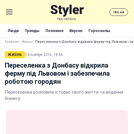
rbc.ua
Люди
Тренды
Полезное
Вкусно
Гороскопы
Главная
›
Жизнь
›
Переселенка з Донбасу відкрила ферму під Львовом і з
ЖИЗНЬ
14 ноября 2016, 18:56
Переселенка з Донбасу відкрила
ферму під Львовом і забезпечила
роботою городян
Переселенка розповіла історію свого життя та ведення
бізнесу