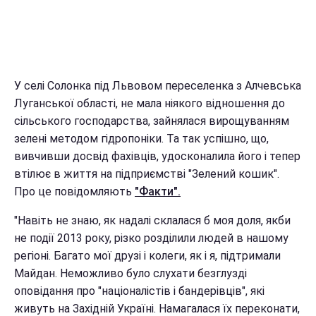
У селі Солонка під Львовом переселенка з Алчевська
Луганської області, не мала ніякого відношення до
сільського господарства, зайнялася вирощуванням
зелені методом гідропоніки. Та так успішно, що,
вивчивши досвід фахівців, удосконалила його і тепер
втілює в життя на підприємстві "Зелений кошик".
Про це повідомляють
"Факти".
"Навіть не знаю, як надалі склалася б моя доля, якби
не події 2013 року, різко розділили людей в нашому
регіоні. Багато мої друзі і колеги, як і я, підтримали
Майдан. Неможливо було слухати безглузді
оповідання про "націоналістів і бандерівців", які
живуть на Західній Україні. Намагалася їх переконати,