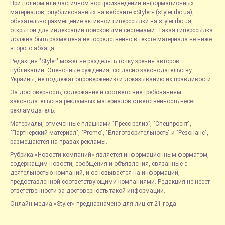
При полном или частичном воспроизведении информационных
материалов, опубликованных на вебсайте «Styler» (styler.rbc.ua),
обязательно размещение активной гиперссылки на styler.rbc.ua,
открытой для индексации поисковыми системами. Такая гиперссылка
должна быть размещена непосредственно в тексте материала не ниже
второго абзаца.
Редакция "Styler" может не разделять точку зрения авторов
публикаций. Оценочные суждения, согласно законодательству
Украины, не подлежат опровержению и доказыванию их правдивости.
За достоверность, содержание и соответствие требованиям
законодательства рекламных материалов ответственность несет
рекламодатель.
Материалы, отмеченные плашками "Пресс-релиз", "Спецпроект",
"Партнерский материал", "Promo", "Благотворительность" и "Резонанс",
размещаются на правах рекламы.
Рубрика «Новости компаний» является информационным форматом,
содержащим новости, сообщения и объявления, связанные с
деятельностью компаний, и основывается на информации,
предоставленной соответствующими компаниями. Редакция не несет
ответственности за достоверность такой информации.
Онлайн-медиа «Styler» предназначено для лиц от 21 года.