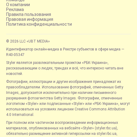
О компании
Реклама
Правила пользования
Правовая информация
Политика конфиденциальности
© 2026 LLC «UBT MEDIA»
Идентификатор онлайн-медиа в Реестре субъектов в сфере медиа —
R40-05347
Styler является развлекательным проектом «РБК-Украина»,
рассказывающим о людях, трендах и всё, что интересно читать вне
новостей.
Фотографии, иллюстрации и другие изображения принадлежат их
правообладателям. Использование фотографий, отмеченных Getty
Images, допускается исключительно при наличии письменного
разрешения фотоагентства Getty Images. Фотографии, отмеченные
логотипом «Styler» или подписанные «Styler» или «РБК-Украина», могут
использоваться на условиях лицензии Creative Commons Attribution
4.0 International.
При полном или частичном воспроизведении информационных
материалов, опубликованных на вебсайте «Styler» (styler.rbc.ua),
обязательно размещение активной гиперссылки на styler.rbc.ua,