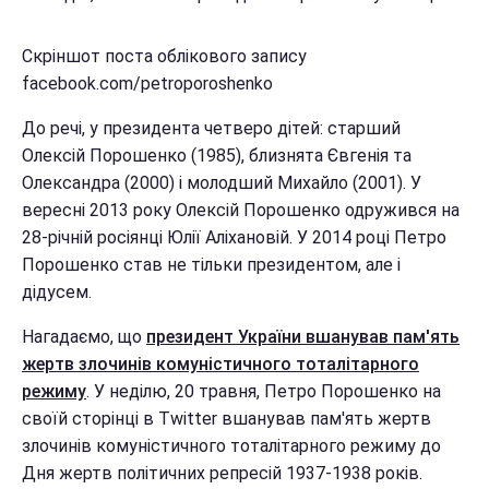
Скріншот поста облікового запису
facebook.com/petroporoshenko
До речі, у президента четверо дітей: старший
Олексій Порошенко (1985), близнята Євгенія та
Олександра (2000) і молодший Михайло (2001). У
вересні 2013 року Олексій Порошенко одружився на
28-річній росіянці Юлії Аліхановій. У 2014 році Петро
Порошенко став не тільки президентом, але і
дідусем.
Нагадаємо, що
президент України вшанував пам'ять
жертв злочинів комуністичного тоталітарного
режиму
. У неділю, 20 травня, Петро Порошенко на
своїй сторінці в Twitter вшанував пам'ять жертв
злочинів комуністичного тоталітарного режиму до
Дня жертв політичних репресій 1937-1938 років.