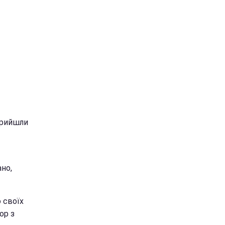
прийшли
ано,
о своїх
ор з