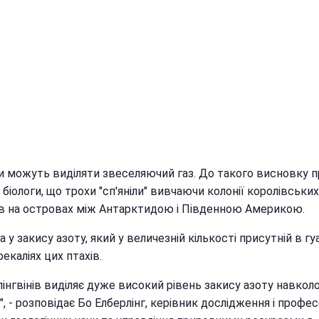
ни можуть виділяти звеселяючий газ. До такого висновку 
 біологи, що трохи "сп'яніли" вивчаючи колонії королівських
нів на островах між Антарктидою і Південною Америкою.
 у закису азоту, який у величезній кількості присутній в гу
екаліях цих птахів.
пінгвінів виділяє дуже високий рівень закису азоту навкол
", - розповідає Бо Елберлінг, керівник дослідження і профес