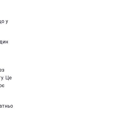
що у
один
ез
у. Це
ює
татньо