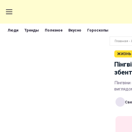
Люди
Тренды
Полезное
Вкусно
Гороскопы
Главная
›
ЖИЗНЬ
Пінгв
збен
Пінгвін
виглядом
Све