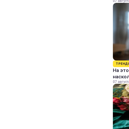
07 август
ТРЕНД
На это
наско
07 август