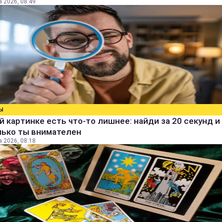
а 2026, 08:49
Ы
й картинке есть что-то лишнее: найди за 20 секунд и 
лько ты внимателен
а 2026, 08:18