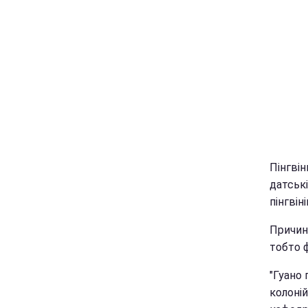
Пінгві
датські
пінгві
Причина
тобто ф
"Гуано 
колоній