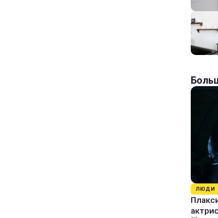
Больш
ЛЮДИ
Плакси
актрис