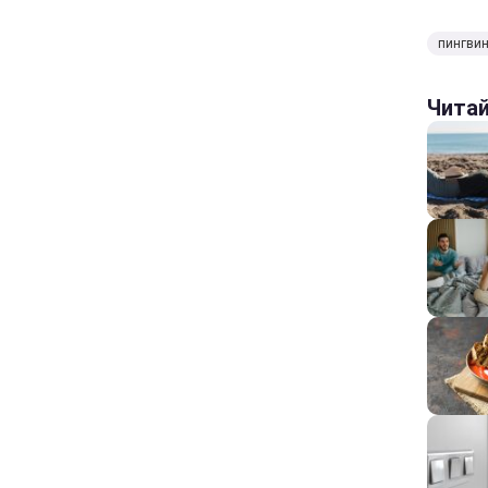
пингви
Чита