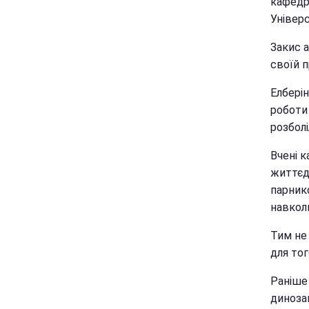
кафедр
Універс
Закис а
своїй 
Елберін
роботи 
розболі
Вчені к
життєд
парнико
навкол
Тим не 
для тог
Раніше
динозав