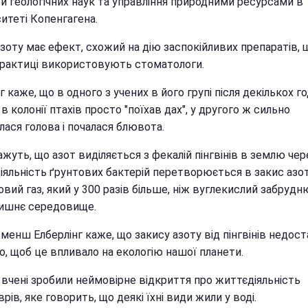
и геологічних наук та управління природними ресурсами в
итеті Копенгагена.
зоту має ефект, схожий на дію заспокійливих препаратів, 
практиці використовують стоматологи.
г каже, що в одного з учених в його групі після декількох г
в колонії птахів просто "поїхав дах", у другого ж сильно
лася голова і почалася блювота.
ажуть, що азот виділяється з фекалій пінгвінів в землю чер
іяльність ґрунтових бактерій перетворюється в закис азот
вий газ, який у 300 разів більше, ніж вуглекислий забрудн
ишнє середовище.
менш Елберлінг каже, що закису азоту від пінгвінів недос
о, щоб це впливало на екологію нашої планети.
 вчені зробили неймовірне відкриття про життєдіяльність
рів, яке говорить, що деякі їхні види жили у воді.