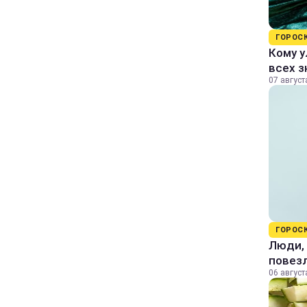
ГОРОС
Кому у
всех з
07 август
ГОРОС
Люди, 
повезл
06 август