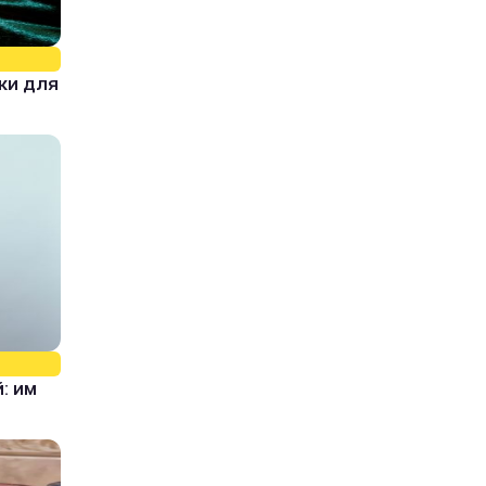
ки для
: им