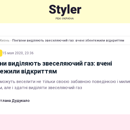
Жизнь
›
Пінгвіни виділяють звеселяючий газ: вчені збентежили відкриттям
15 мая 2020, 23:36
іни виділяють звеселяючий газ: вчені
тежили відкриттям
и можуть веселити не тільки своєю забавною поведінкою і мили
, але і здатні виділяти звеселяючий газ
тлана Дудукало