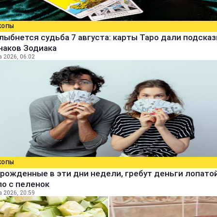
КОПЫ
лыбнется судьба 7 августа: карты Таро дали подсказ
наков Зодиака
а 2026, 06:02
КОПЫ
рожденные в эти дни недели, гребут деньги лопатой
о с пеленок
а 2026, 20:59