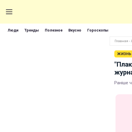
Люди
Тренды
Полезное
Вкусно
Гороскопы
Главная
›
ЖИЗНЬ
"Плак
журна
Раніше ч