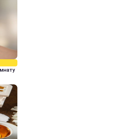
омнату