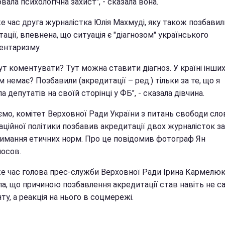
ала психологічна захист", - сказала вона.
е час друга журналістка Юлія Махмуді, яку також позбавил
ації, впевнена, що ситуація є "діагнозом" українського
ентаризму.
ут коментувати? Тут можна ставити діагноз. У країні інши
 немає? Позбавили (акредитації – ред.) тільки за те, що я
а депутатів на своїй сторінці у ФБ", - сказала дівчина.
ємо, комітет Верховної Ради України з питань свободи сло
ційної політики позбавив акредитації двох журналісток за
имання етичних норм. Про це повідомив фотограф Ян
осов.
же час голова прес-служби Верховної Ради Ірина Кармелю
ла, що причиною позбавлення акредитації став навіть не с
ту, а реакція на нього в соцмережі.