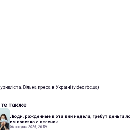
рналіста. Вільна преса в Україні (video.rbc.ua)
йте также
Люди, рожденные в эти дни недели, гребут деньги л
им повезло с пеленок
06 августа 2026, 20:59