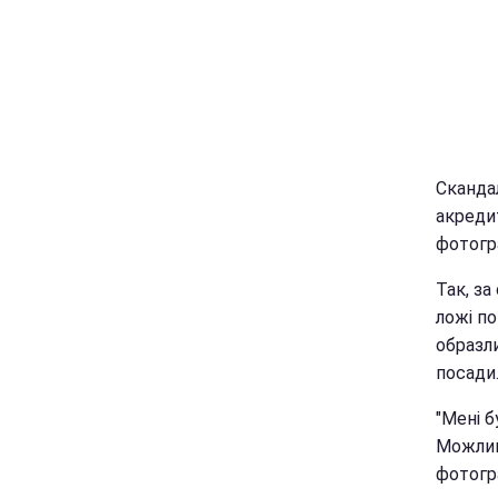
Сканда
акредит
фотогр
Так, за
ложі по
образли
посади
"Мені б
Можлив
фотогра