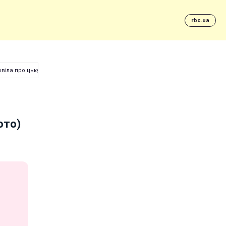
rbc.ua
овіла про цькування (фото)
ото)