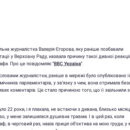
льна журналістка Валерія Єгорова, яку раніше позбавили
ації у Верховну Раду, назвала причину такої дивної реакції 
афа. Про це повідомляє "
ВВС Україна
".
 словами журналістки, раніше в мережі було опубліковано ї
мічників парламентарів, у зв'язку з чим, вона отримала безл
вих коментарів. Це стало причиною того, що її звільнили з
.
уло 22 роки, і я плакала, не встаючи з дивана, близько місяц
о, у мене залишилася душевна травма. І в цей раз, коли
ф, в черговий раз, навів приціл об'єктива на мою груди, у