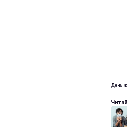
День жу
Чита