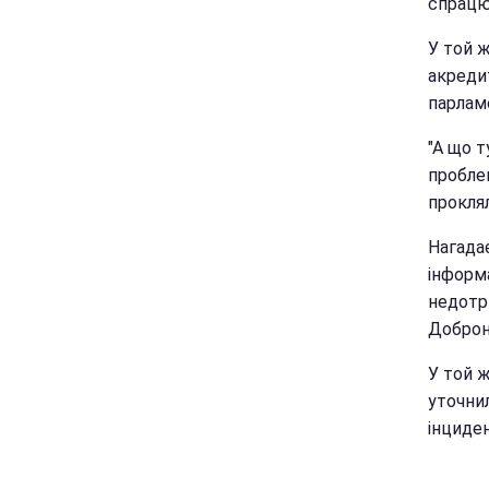
спрацюв
У той ж
акредит
парлам
"А що т
проблем
проклял
Нагада
інформа
недотр
Доброн
У той 
уточни
інциден