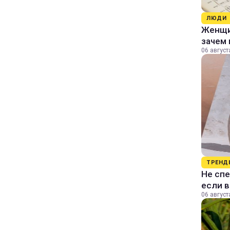
ЛЮДИ
Женщин
зачем 
06 август
ТРЕНД
Не спе
если 
06 август