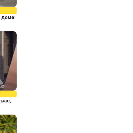
 доме:
 вас,