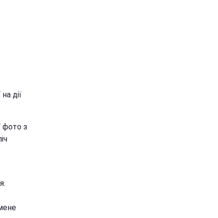
на дії
ї фото з
іч
я.
 мене