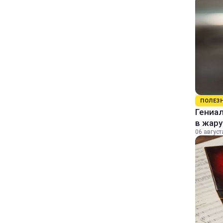
ПОЛЕЗ
Гениал
в жару
06 август