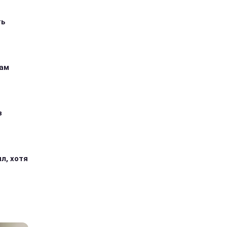
ть
кам
з
л, хотя