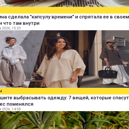
а сделала "капсулу времени" и спрятала ее в своем
и что там внутри
а 2026, 15:33
Ы
шите выбрасывать одежду: 7 вещей, которые спасут
вес поменялся
а 2026, 14:58