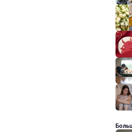
Больш