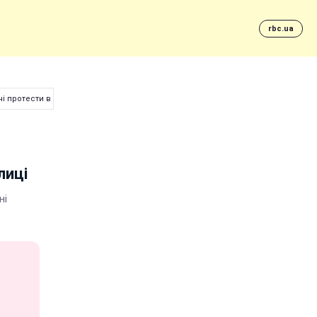
rbc.ua
 протести в центрі столиці
лиці
ні