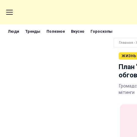
Люди
Тренды
Полезное
Вкусно
Гороскопы
Главная
›
ЖИЗНЬ
План 
обгов
Громадс
мітинги