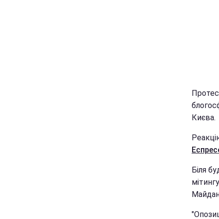
Протес
блогос
Києва.
Реакцію
Еспрес
Біля бу
мітингу
Майдан
"Опозиц