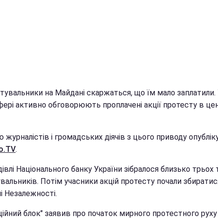
тувальники на Майдані скаржаться, що їм мало заплатили.
фері активно обговорюють проплачені акції протесту в цен
 журналістів і громадських діячів з цього приводу опублік
о.TV
.
дівлі Національного банку України зібралося близько трьох 
вальників. Потім учасники акцій протесту почали збиратис
і Незалежності.
ійний блок" заявив про початок мирного протестного руху 