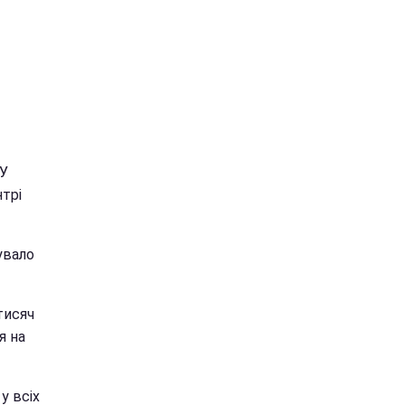
 У
трі
увало
тисяч
я на
у всіх