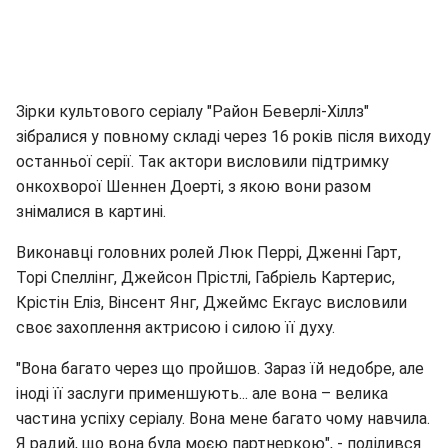
Зірки культового серіалу "Район Беверлі-Хіллз"
зібралися у повному складі через 16 років після виходу
останньої серії. Так актори висловили підтримку
онкохворої Шеннен Доерті, з якою вони разом
знімалися в картині.
Виконавці головних ролей Люк Перрі, Дженні Гарт,
Торі Спеллінг, Джейсон Прістлі, Габріель Картерис,
Крістін Еліз, Вінсент Янг, Джеймс Екгаус висловили
своє захоплення актрисою і силою її духу.
"Вона багато через що пройшов. Зараз їй недобре, але
іноді її заслуги применшують... але вона – велика
частина успіху серіалу. Вона мене багато чому навчила.
Я радий, що вона була моєю партнеркою", - поділився