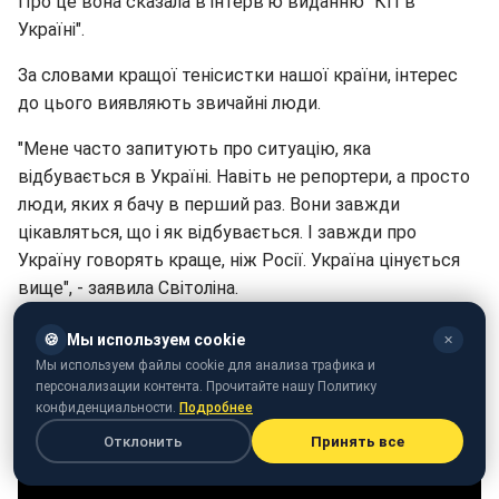
Про це вона сказала в інтерв'ю виданню "КП в
Україні".
За словами кращої тенісистки нашої країни, інтерес
до цього виявляють звичайні люди.
"Мене часто запитують про ситуацію, яка
відбувається в Україні. Навіть не репортери, а просто
люди, яких я бачу в перший раз. Вони завжди
цікавляться, що і як відбувається. І завжди про
Україну говорять краще, ніж Росії. Україна цінується
вище", - заявила Світоліна.
🍪
Мы используем cookie
✕
Мы используем файлы cookie для анализа трафика и
персонализации контента. Прочитайте нашу Политику
конфиденциальности.
Подробнее
Отклонить
Принять все