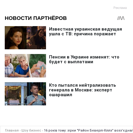
Главная
›
Шоу бизнес
›
16 років тому: зірки "Район Беверлі-Хіллз" возз'єд