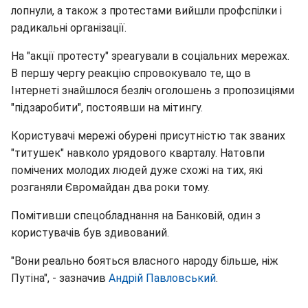
лопнули, а також з протестами вийшли профспілки і
радикальні організації.
На "акції протесту" зреагували в соціальних мережах.
В першу чергу реакцію спровокувало те, що в
Інтернеті знайшлося безліч оголошень з пропозиціями
"підзаробити", постоявши на мітингу.
Користувачі мережі обурені присутністю так званих
"титушек" навколо урядового кварталу. Натовпи
помічених молодих людей дуже схожі на тих, які
розганяли Євромайдан два роки тому.
Помітивши спецобладнання на Банковій, один з
користувачів був здивований.
"Вони реально бояться власного народу більше, ніж
Путіна", - зазначив
Андрій Павловський
.