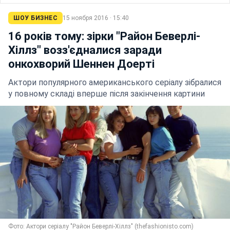
ШОУ БИЗНЕС
15 ноября 2016 · 15:40
16 років тому: зірки "Район Беверлі-
Хіллз" возз'єдналися заради
онкохворий Шеннен Доерті
Актори популярного американського серіалу зібралися
у повному складі вперше після закінчення картини
Фото: Актори серіалу "Район Беверлі-Хіллз" (thefashionisto.com)